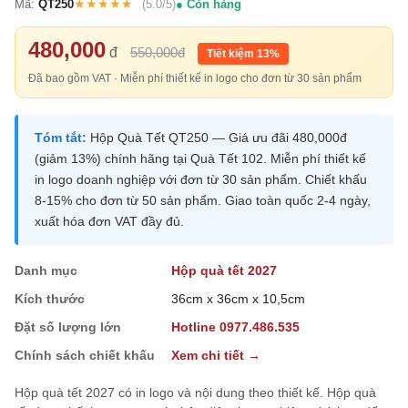
★★★★★
Mã:
QT250
(5.0/5)
Còn hàng
480,000
đ
550,000đ
Tiết kiệm 13%
Đã bao gồm VAT · Miễn phí thiết kế in logo cho đơn từ 30 sản phẩm
Tóm tắt:
Hộp Quà Tết QT250 — Giá ưu đãi 480,000đ
(giảm 13%) chính hãng tại Quà Tết 102. Miễn phí thiết kế
in logo doanh nghiệp với đơn từ 30 sản phẩm. Chiết khấu
8-15% cho đơn từ 50 sản phẩm. Giao toàn quốc 2-4 ngày,
xuất hóa đơn VAT đầy đủ.
Danh mục
Hộp quà tết 2027
Kích thước
36cm x 36cm x 10,5cm
Đặt số lượng lớn
Hotline 0977.486.535
Chính sách chiết khấu
Xem chi tiết →
Hộp quà tết 2027 có in logo và nội dung theo thiết kế. Hộp quà