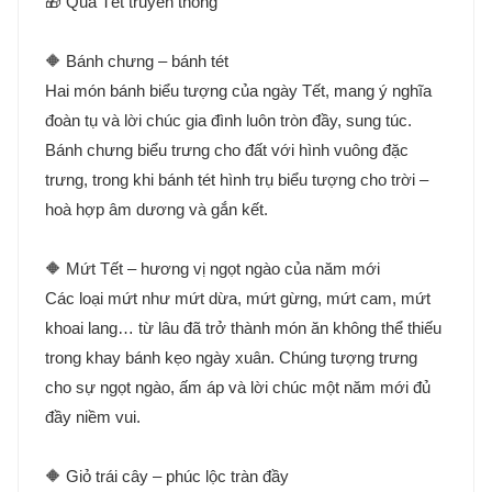
🎁 Quà Tết truyền thống
🔶 Bánh chưng – bánh tét
Hai món bánh biểu tượng của ngày Tết, mang ý nghĩa
đoàn tụ và lời chúc gia đình luôn tròn đầy, sung túc.
Bánh chưng biểu trưng cho đất với hình vuông đặc
trưng, trong khi bánh tét hình trụ biểu tượng cho trời –
hoà hợp âm dương và gắn kết.
🔶 Mứt Tết – hương vị ngọt ngào của năm mới
Các loại mứt như mứt dừa, mứt gừng, mứt cam, mứt
khoai lang… từ lâu đã trở thành món ăn không thể thiếu
trong khay bánh kẹo ngày xuân. Chúng tượng trưng
cho sự ngọt ngào, ấm áp và lời chúc một năm mới đủ
đầy niềm vui.
🔶 Giỏ trái cây – phúc lộc tràn đầy