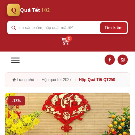
Q
102
Quà Tết
Tìm kiếm
0
›
›
Trang chủ
Hộp quà tết 2027
Hộp Quà Tết QT250
-13%