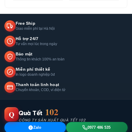
Free Ship
Giao miễn phí tại Hà Nội
Hỗ trợ 24/7
Tư vấn mọi lúc trong ngày
Bảo mật
Thông tin khách 100% an toàn
Miễn phí thiết kế
In logo doanh nghiệp 0đ
Thanh toán linh hoạt
Chuyển khoản, COD, ví điện tử
102
Q
Quà Tết
CÔNG TY SẢN XUẤT QUÀ TẾT 102
Zalo
0977 486 535
Z