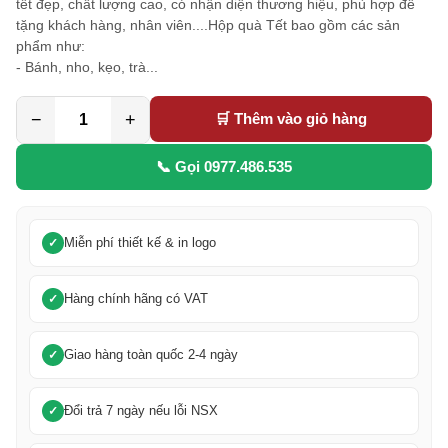
tết đẹp, chất lượng cao, có nhận diện thương hiệu, phù hợp để
tặng khách hàng, nhân viên....Hộp quà Tết bao gồm các sản
phẩm như:
- Bánh, nho, kẹo, trà...
−
+
🛒 Thêm vào giỏ hàng
📞 Gọi 0977.486.535
Miễn phí thiết kế & in logo
Hàng chính hãng có VAT
Giao hàng toàn quốc 2-4 ngày
Đổi trả 7 ngày nếu lỗi NSX