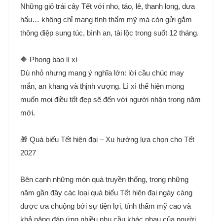
Những giỏ trái cây Tết với nho, táo, lê, thanh long, dưa
hấu… không chỉ mang tính thẩm mỹ mà còn gửi gắm
thông điệp sung túc, bình an, tài lộc trong suốt 12 tháng.
🔶 Phong bao lì xì
Dù nhỏ nhưng mang ý nghĩa lớn: lời cầu chúc may
mắn, an khang và thịnh vượng. Lì xì thể hiện mong
muốn mọi điều tốt đẹp sẽ đến với người nhận trong năm
mới.
🎁 Quà biếu Tết hiện đại – Xu hướng lựa chọn cho Tết
2027
Bên cạnh những món quà truyền thống, trong những
năm gần đây các loại quà biếu Tết hiện đại ngày càng
được ưa chuộng bởi sự tiện lợi, tính thẩm mỹ cao và
khả năng đáp ứng nhiều nhu cầu khác nhau của người