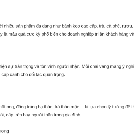
với nhiều sản phẩm đa dạng như bánh kẹo cao cấp, trà, cà phê, rượu,
 là mẫu quà cực kỳ phổ biến cho doanh nghiệp tri ân khách hàng và 
iện sự trân trọng và tôn vinh người nhận. Mỗi chai vang mang ý ng
 cấp dành cho đối tác quan trọng.
 ong, đông trùng hạ thảo, trà thảo mộc… là lựa chọn lý tưởng để 
ổi, cấp trên hay người thân trong gia đình.
tượng