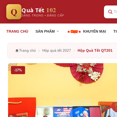
102
Q
Quà Tết
SANG TRỌNG • ĐẲNG CẤP
TRANG CHỦ
SẢN PHẨM
KHUYẾN MẠI
T
›
›
Trang chủ
Hộp quà tết 2027
Hộp Quà Tết QT201
-17%