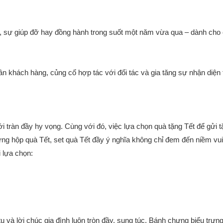
m, sự giúp đỡ hay đồng hành trong suốt một năm vừa qua – dành cho
 ân khách hàng, củng cố hợp tác với đối tác và gia tăng sự nhận diện
ràn đầy hy vọng. Cùng với đó, việc lựa chọn quà tặng Tết để gửi tặn
hững hộp quà Tết, set quà Tết đầy ý nghĩa không chỉ đem đến niềm v
 lựa chọn:
à lời chúc gia đình luôn tròn đầy, sung túc. Bánh chưng biểu trưng c