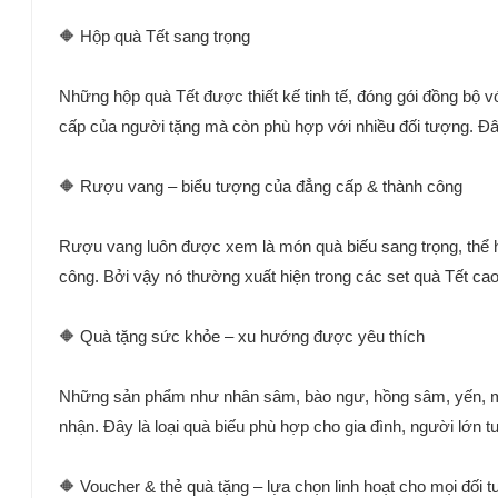
🔶 Hộp quà Tết sang trọng
Những hộp quà Tết được thiết kế tinh tế, đóng gói đồng bộ 
cấp của người tặng mà còn phù hợp với nhiều đối tượng. Đây
🔶 Rượu vang – biểu tượng của đẳng cấp & thành công
Rượu vang luôn được xem là món quà biếu sang trọng, thể h
công. Bởi vậy nó thường xuất hiện trong các set quà Tết cao
🔶 Quà tặng sức khỏe – xu hướng được yêu thích
Những sản phẩm như nhân sâm, bào ngư, hồng sâm, yến, mật
nhận. Đây là loại quà biếu phù hợp cho gia đình, người lớn tu
🔶 Voucher & thẻ quà tặng – lựa chọn linh hoạt cho mọi đối 