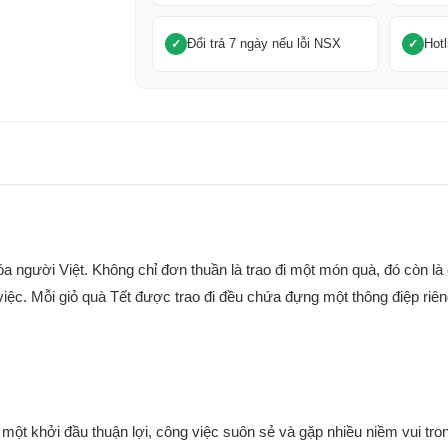
Đổi trả 7 ngày nếu lỗi NSX
Hotl
hóa người Việt. Không chỉ đơn thuần là trao đi một món quà, đó còn l
iệc. Mỗi giỏ quà Tết được trao đi đều chứa đựng một thông điệp ri
một khởi đầu thuận lợi, công việc suôn sẻ và gặp nhiều niềm vui tr