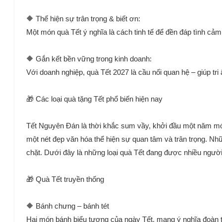
🔶 Thể hiện sự trân trọng & biết ơn:
Một món quà Tết ý nghĩa là cách tinh tế để đền đáp tình cả
🔶 Gắn kết bền vững trong kinh doanh:
Với doanh nghiệp, quà Tết 2027 là cầu nối quan hệ – giúp tri
🎁 Các loại quà tặng Tết phổ biến hiện nay
Tết Nguyên Đán là thời khắc sum vầy, khởi đầu một năm mới t
một nét đẹp văn hóa thể hiện sự quan tâm và trân trọng. N
chặt. Dưới đây là những loại quà Tết đang được nhiều người
🎁 Quà Tết truyền thống
🔶 Bánh chưng – bánh tét
Hai món bánh biểu tượng của ngày Tết, mang ý nghĩa đoàn tụ v