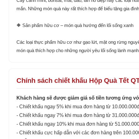
Cây cảnh mini, bonsai, mai, đào, lan hồ điệp hay các loại 
mắn. Những món quà này rất thích hợp để biếu tặng gia đình, 
🔶 Sản phẩm hữu cơ – món quà hướng đến lối sống xanh
Các loại thực phẩm hữu cơ như gạo lứt, mật ong rừng nguyên
món quà thích hợp cho những người yêu lối sống lành mạnh, 
Chính sách chiết khấu Hộp Quà Tết Q
Khách hàng sẽ được giảm giá số tiền tương ứng với
- Chiết khấu ngay 5% khi mua đơn hàng từ 10.000.000đ
- Chiết khấu ngay 7% khi mua đơn hàng từ 31.000.000đ
- Chiết khấu ngay 10% khi mua đơn hàng từ 51.000.00
- Chiết khấu cực hấp dẫn với các đơn hàng trên 100.0