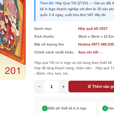
Tóm tắt:
Hộp Quà Tết QT201 — Giá ưu đãi 460
kế in logo doanh nghiệp với đơn từ 30 sản p
quốc 2-4 ngày, xuất hóa đơn VAT đầy đủ.
Danh mục
Hộp quà tết 2027
Kích thước
36cm x 36cm x 10,5c
Đặt số lượng lớn
Hotline 0977.486.53
Chính sách chiết khấu
Xem chi tiết →
Hộp quà Tết có in logo và nội dung theo thiết kế
hợp để tặng khách hàng, nhân viên....Hộp quà 
- Bánh, nho, kẹo, trà...
−
+
🛒 Thêm vào g
Miễn phí thiết kế & in logo
Hàn