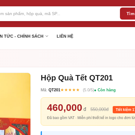
Tìm
IN TỨC - CHÍNH SÁCH
LIÊN HỆ
Hộp Quà Tết QT201
★★★★★
Mã:
QT201
(5.0/5)
Còn hàng
460,000
đ
550,000đ
Tiết kiệm 
Đã bao gồm VAT · Miễn phí thiết kế in logo cho đơn 