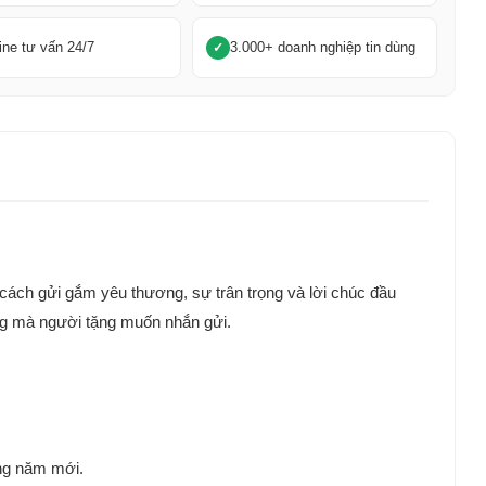
ine tư vấn 24/7
3.000+ doanh nghiệp tin dùng
à cách gửi gắm yêu thương, sự trân trọng và lời chúc đầu
êng mà người tặng muốn nhắn gửi.
ong năm mới.