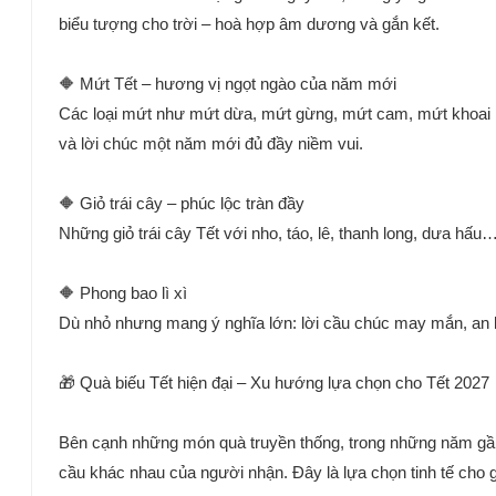
biểu tượng cho trời – hoà hợp âm dương và gắn kết.
🔶 Mứt Tết – hương vị ngọt ngào của năm mới
Các loại mứt như mứt dừa, mứt gừng, mứt cam, mứt khoai l
và lời chúc một năm mới đủ đầy niềm vui.
🔶 Giỏ trái cây – phúc lộc tràn đầy
Những giỏ trái cây Tết với nho, táo, lê, thanh long, dưa hấu
🔶 Phong bao lì xì
Dù nhỏ nhưng mang ý nghĩa lớn: lời cầu chúc may mắn, an k
🎁 Quà biếu Tết hiện đại – Xu hướng lựa chọn cho Tết 2027
Bên cạnh những món quà truyền thống, trong những năm gần 
cầu khác nhau của người nhận. Đây là lựa chọn tinh tế cho 