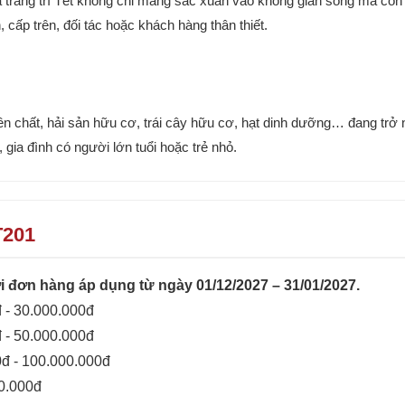
hoa trang trí Tết không chỉ mang sắc xuân vào không gian sống mà c
cấp trên, đối tác hoặc khách hàng thân thiết.
 chất, hải sản hữu cơ, trái cây hữu cơ, hạt dinh dưỡng… đang trở n
gia đình có người lớn tuổi hoặc trẻ nhỏ.
T201
 đơn hàng áp dụng từ ngày 01/12/2027 – 31/01/2027.
 - 30.000.000đ
 - 50.000.000đ
0đ - 100.000.000đ
00.000đ