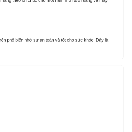
òn mang theo lời chúc cho một năm mới tươi sáng và may
ên phổ biến nhờ sự an toàn và tốt cho sức khỏe. Đây là