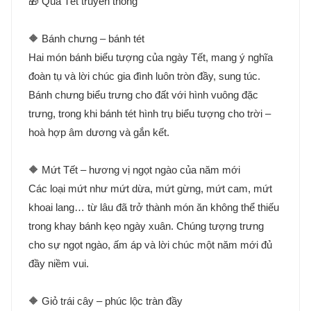
🎁 Quà Tết truyền thống
🔶 Bánh chưng – bánh tét
Hai món bánh biểu tượng của ngày Tết, mang ý nghĩa
đoàn tụ và lời chúc gia đình luôn tròn đầy, sung túc.
Bánh chưng biểu trưng cho đất với hình vuông đặc
trưng, trong khi bánh tét hình trụ biểu tượng cho trời –
hoà hợp âm dương và gắn kết.
🔶 Mứt Tết – hương vị ngọt ngào của năm mới
Các loại mứt như mứt dừa, mứt gừng, mứt cam, mứt
khoai lang… từ lâu đã trở thành món ăn không thể thiếu
trong khay bánh kẹo ngày xuân. Chúng tượng trưng
cho sự ngọt ngào, ấm áp và lời chúc một năm mới đủ
đầy niềm vui.
🔶 Giỏ trái cây – phúc lộc tràn đầy