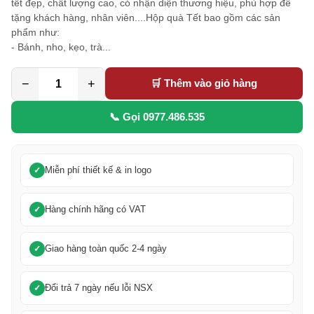
tết đẹp, chất lượng cao, có nhận diện thương hiệu, phù hợp để
tặng khách hàng, nhân viên....Hộp quà Tết bao gồm các sản
phẩm như:
- Bánh, nho, kẹo, trà...
−
+
🛒 Thêm vào giỏ hàng
📞 Gọi 0977.486.535
Miễn phí thiết kế & in logo
Hàng chính hãng có VAT
Giao hàng toàn quốc 2-4 ngày
Đổi trả 7 ngày nếu lỗi NSX