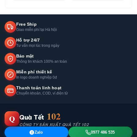
Free Ship
Giao miễn phí tại Hà Nội
Hỗ trợ 24/7
Tư vấn mọi lúc trong ngày
Bảo mật
Thông tin khách 100% an toàn
Miễn phí thiết kế
In logo doanh nghiệp 0đ
Thanh toán linh hoạt
Chuyển khoản, COD, ví điện tử
102
Q
Quà Tết
CÔNG TY SẢN XUẤT QUÀ TẾT 102
Zalo
0977 486 535
Z