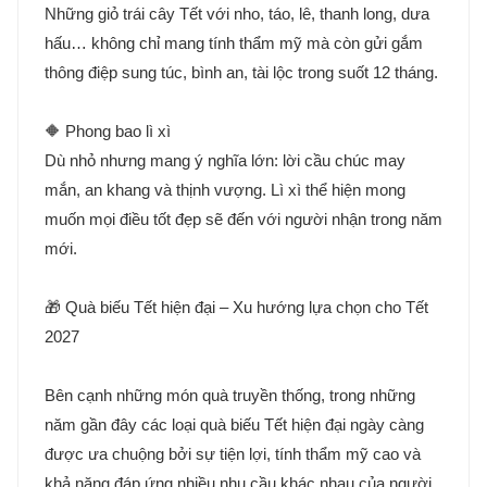
Những giỏ trái cây Tết với nho, táo, lê, thanh long, dưa
hấu… không chỉ mang tính thẩm mỹ mà còn gửi gắm
thông điệp sung túc, bình an, tài lộc trong suốt 12 tháng.
🔶 Phong bao lì xì
Dù nhỏ nhưng mang ý nghĩa lớn: lời cầu chúc may
mắn, an khang và thịnh vượng. Lì xì thể hiện mong
muốn mọi điều tốt đẹp sẽ đến với người nhận trong năm
mới.
🎁 Quà biếu Tết hiện đại – Xu hướng lựa chọn cho Tết
2027
Bên cạnh những món quà truyền thống, trong những
năm gần đây các loại quà biếu Tết hiện đại ngày càng
được ưa chuộng bởi sự tiện lợi, tính thẩm mỹ cao và
khả năng đáp ứng nhiều nhu cầu khác nhau của người