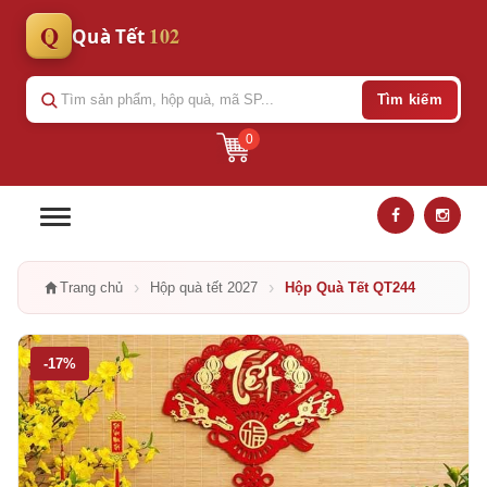
Q
102
Quà Tết
Tìm kiếm
0
›
›
Trang chủ
Hộp quà tết 2027
Hộp Quà Tết QT244
-17%