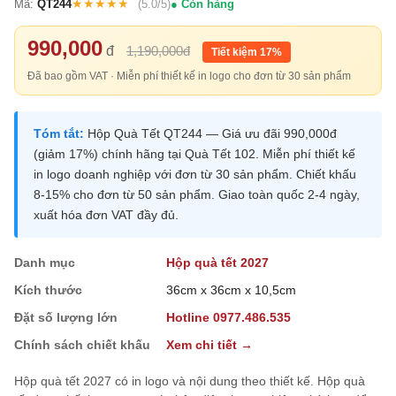
★★★★★
Mã:
QT244
(5.0/5)
Còn hàng
990,000
đ
1,190,000đ
Tiết kiệm 17%
Đã bao gồm VAT · Miễn phí thiết kế in logo cho đơn từ 30 sản phẩm
Tóm tắt:
Hộp Quà Tết QT244 — Giá ưu đãi 990,000đ
(giảm 17%) chính hãng tại Quà Tết 102. Miễn phí thiết kế
in logo doanh nghiệp với đơn từ 30 sản phẩm. Chiết khấu
8-15% cho đơn từ 50 sản phẩm. Giao toàn quốc 2-4 ngày,
xuất hóa đơn VAT đầy đủ.
Danh mục
Hộp quà tết 2027
Kích thước
36cm x 36cm x 10,5cm
Đặt số lượng lớn
Hotline 0977.486.535
Chính sách chiết khấu
Xem chi tiết →
Hộp quà tết 2027 có in logo và nội dung theo thiết kế. Hộp quà