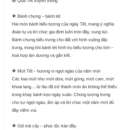
🎁 Quà Tết truyền thống
🔶 Bánh chưng – bánh tét
Hai món bánh biểu tượng của ngày Tết, mang ý nghĩa
đoàn tụ và lời chúc gia đình luôn tròn đầy, sung túc.
Bánh chưng biểu trưng cho đất với hình vuông đặc
trưng, trong khi bánh tét hình trụ biểu tượng cho trời –
hoà hợp âm dương và gắn kết.
🔶 Mứt Tết – hương vị ngọt ngào của năm mới
Các loại mứt như mứt dừa, mứt gừng, mứt cam, mứt
khoai lang… từ lâu đã trở thành món ăn không thể thiếu
trong khay bánh kẹo ngày xuân. Chúng tượng trưng
cho sự ngọt ngào, ấm áp và lời chúc một năm mới đủ
đầy niềm vui.
🔶 Giỏ trái cây – phúc lộc tràn đầy