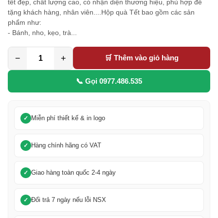
tết đẹp, chất lượng cao, có nhận diện thương hiệu, phù hợp để
tặng khách hàng, nhân viên....Hộp quà Tết bao gồm các sản
phẩm như:
- Bánh, nho, kẹo, trà...
−
+
🛒 Thêm vào giỏ hàng
📞 Gọi 0977.486.535
Miễn phí thiết kế & in logo
Hàng chính hãng có VAT
Giao hàng toàn quốc 2-4 ngày
Đổi trả 7 ngày nếu lỗi NSX