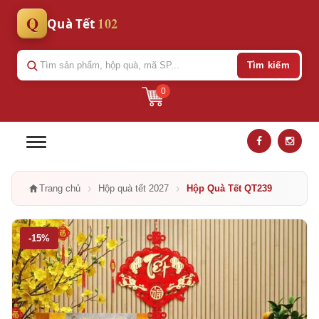
Q
102
Quà Tết
Tìm kiếm
0
›
›
Trang chủ
Hộp quà tết 2027
Hộp Quà Tết QT239
-15%