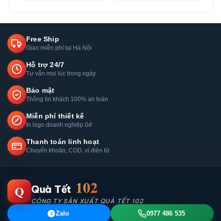
Free Ship
Giao miễn phí tại Hà Nội
Hỗ trợ 24/7
Tư vấn mọi lúc trong ngày
Bảo mật
Thông tin khách 100% an toàn
Miễn phí thiết kế
In logo doanh nghiệp 0đ
Thanh toán linh hoạt
Chuyển khoản, COD, ví điện tử
102
Q
Quà Tết
CÔNG TY SẢN XUẤT QUÀ TẾT 102
Zalo
0977 486 535
Z