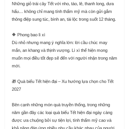
Những giỏ trái cây Tết với nho, táo, lê, thanh long, dưa
hấu… không chỉ mang tính thẩm mỹ mà còn gửi gắm
thông điệp sung túc, bình an, tài lộc trong suốt 12 tháng.
🔶 Phong bao lì xì
Dù nhỏ nhưng mang ý nghĩa lớn: lời cầu chúc may
mắn, an khang và thịnh vượng. Lì xì thể hiện mong
muốn mọi điều tốt đẹp sẽ đến với người nhận trong năm
mới.
🎁 Quà biếu Tết hiện đại – Xu hướng lựa chọn cho Tết
2027
Bên cạnh những món quà truyền thống, trong những
năm gần đây các loại quà biếu Tết hiện đại ngày càng
được ưa chuộng bởi sự tiện lợi, tính thẩm mỹ cao và
khả năng đáp ứng nhiều nhu cầu khác nhau của người