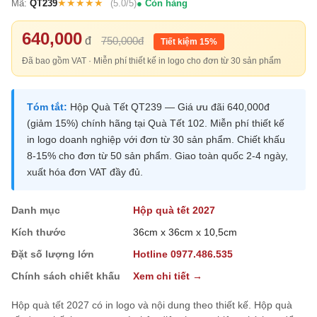
★★★★★
Mã:
QT239
(5.0/5)
Còn hàng
640,000
đ
750,000đ
Tiết kiệm 15%
Đã bao gồm VAT · Miễn phí thiết kế in logo cho đơn từ 30 sản phẩm
Tóm tắt:
Hộp Quà Tết QT239 — Giá ưu đãi 640,000đ
(giảm 15%) chính hãng tại Quà Tết 102. Miễn phí thiết kế
in logo doanh nghiệp với đơn từ 30 sản phẩm. Chiết khấu
8-15% cho đơn từ 50 sản phẩm. Giao toàn quốc 2-4 ngày,
xuất hóa đơn VAT đầy đủ.
Danh mục
Hộp quà tết 2027
Kích thước
36cm x 36cm x 10,5cm
Đặt số lượng lớn
Hotline 0977.486.535
Chính sách chiết khấu
Xem chi tiết →
Hộp quà tết 2027 có in logo và nội dung theo thiết kế. Hộp quà