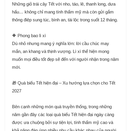
Những giỏ trái cây Tết với nho, táo, lê, thanh long, dưa
hấu… không chỉ mang tính thẩm mỹ mà còn gửi gắm
thông điệp sung túc, bình an, tài lộc trong suốt 12 tháng.
🔶 Phong bao lì xì
Dù nhỏ nhưng mang ý nghĩa lớn: lời cầu chúc may
mắn, an khang và thịnh vượng. Lì xì thể hiện mong
muốn mọi điều tốt đẹp sẽ đến với người nhận trong năm
mới.
🎁 Quà biếu Tết hiện đại – Xu hướng lựa chọn cho Tết
2027
Bên cạnh những món quà truyền thống, trong những
năm gần đây các loại quà biếu Tết hiện đại ngày càng
được ưa chuộng bởi sự tiện lợi, tính thẩm mỹ cao và
khả năng đáp ứng nhiều nhu cầu khác nhau của người