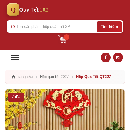
Q
102
Quà Tết
Tìm kiếm
0
›
›
Trang chủ
Hộp quà tết 2027
Hộp Quà Tết QT227
-14%