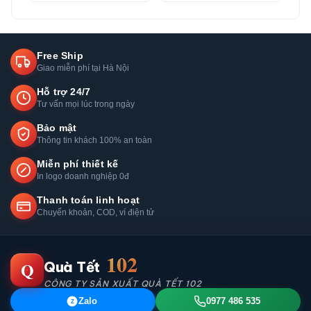
Free Ship
Giao miễn phí tại Hà Nội
Hỗ trợ 24/7
Tư vấn mọi lúc trong ngày
Bảo mật
Thông tin khách 100% an toàn
Miễn phí thiết kế
In logo doanh nghiệp 0đ
Thanh toán linh hoạt
Chuyển khoản, COD, ví điện tử
102
Q
Quà Tết
CÔNG TY SẢN XUẤT QUÀ TẾT 102
Zalo
0977 486 535
Z