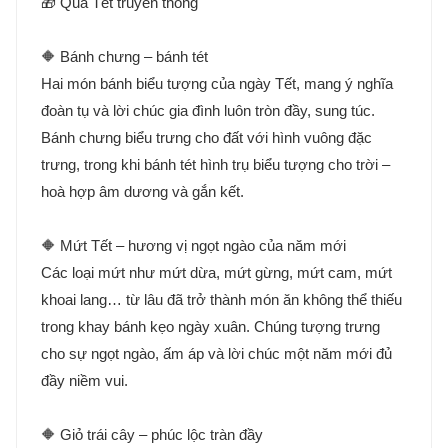
🎁 Quà Tết truyền thống
🔶 Bánh chưng – bánh tét
Hai món bánh biểu tượng của ngày Tết, mang ý nghĩa
đoàn tụ và lời chúc gia đình luôn tròn đầy, sung túc.
Bánh chưng biểu trưng cho đất với hình vuông đặc
trưng, trong khi bánh tét hình trụ biểu tượng cho trời –
hoà hợp âm dương và gắn kết.
🔶 Mứt Tết – hương vị ngọt ngào của năm mới
Các loại mứt như mứt dừa, mứt gừng, mứt cam, mứt
khoai lang… từ lâu đã trở thành món ăn không thể thiếu
trong khay bánh kẹo ngày xuân. Chúng tượng trưng
cho sự ngọt ngào, ấm áp và lời chúc một năm mới đủ
đầy niềm vui.
🔶 Giỏ trái cây – phúc lộc tràn đầy