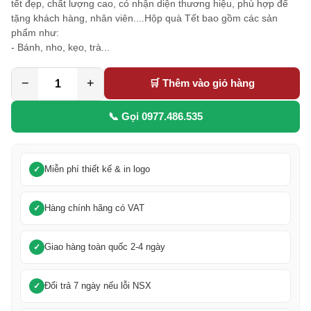
tết đẹp, chất lượng cao, có nhận diện thương hiệu, phù hợp để
tặng khách hàng, nhân viên....Hộp quà Tết bao gồm các sản
phẩm như:
- Bánh, nho, kẹo, trà...
−
+
🛒 Thêm vào giỏ hàng
📞 Gọi 0977.486.535
Miễn phí thiết kế & in logo
Hàng chính hãng có VAT
Giao hàng toàn quốc 2-4 ngày
Đổi trả 7 ngày nếu lỗi NSX