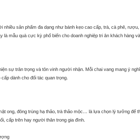
với nhiều sản phẩm đa dạng như bánh kẹo cao cấp, trà, cà phê, rượu,
 là mẫu quà cực kỳ phổ biến cho doanh nghiệp tri ân khách hàng và 
iện sự trân trọng và tôn vinh người nhận. Mỗi chai vang mang ý ng
 cấp dành cho đối tác quan trọng.
 ong, đông trùng hạ thảo, trà thảo mộc… là lựa chọn lý tưởng để 
ổi, cấp trên hay người thân trong gia đình.
tượng