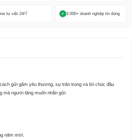
ine tư vấn 24/7
3.000+ doanh nghiệp tin dùng
à cách gửi gắm yêu thương, sự trân trọng và lời chúc đầu
êng mà người tặng muốn nhắn gửi.
ong năm mới.