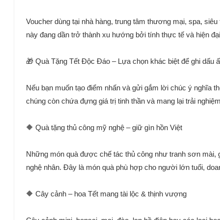
Voucher dùng tại nhà hàng, trung tâm thương mại, spa, siêu 
này đang dần trở thành xu hướng bởi tính thực tế và hiện đại
🎁 Quà Tặng Tết Độc Đáo – Lựa chọn khác biệt để ghi dấu 
Nếu bạn muốn tạo điểm nhấn và gửi gắm lời chúc ý nghĩa the
chúng còn chứa đựng giá trị tinh thần và mang lại trải nghi
🔶 Quà tặng thủ công mỹ nghệ – giữ gìn hồn Việt
Những món quà được chế tác thủ công như tranh sơn mài, g
nghệ nhân. Đây là món quà phù hợp cho người lớn tuổi, doanh
🔶 Cây cảnh – hoa Tết mang tài lộc & thịnh vượng