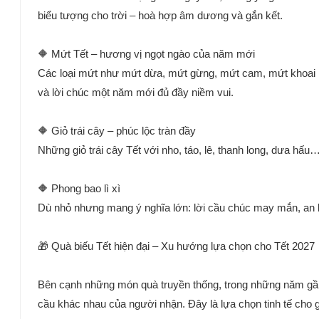
biểu tượng cho trời – hoà hợp âm dương và gắn kết.
🔶 Mứt Tết – hương vị ngọt ngào của năm mới
Các loại mứt như mứt dừa, mứt gừng, mứt cam, mứt khoai l
và lời chúc một năm mới đủ đầy niềm vui.
🔶 Giỏ trái cây – phúc lộc tràn đầy
Những giỏ trái cây Tết với nho, táo, lê, thanh long, dưa hấu
🔶 Phong bao lì xì
Dù nhỏ nhưng mang ý nghĩa lớn: lời cầu chúc may mắn, an k
🎁 Quà biếu Tết hiện đại – Xu hướng lựa chọn cho Tết 2027
Bên cạnh những món quà truyền thống, trong những năm gần 
cầu khác nhau của người nhận. Đây là lựa chọn tinh tế cho 