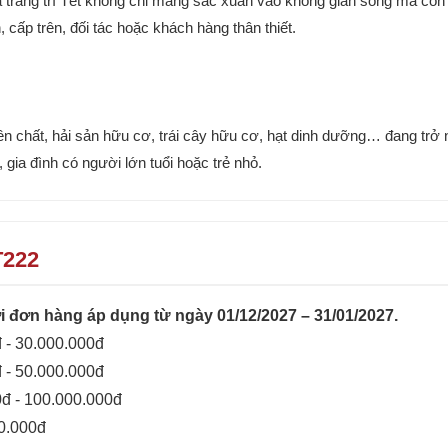
hoa trang trí Tết không chỉ mang sắc xuân vào không gian sống mà c
cấp trên, đối tác hoặc khách hàng thân thiết.
 chất, hải sản hữu cơ, trái cây hữu cơ, hạt dinh dưỡng… đang trở n
gia đình có người lớn tuổi hoặc trẻ nhỏ.
T222
 đơn hàng áp dụng từ ngày 01/12/2027 – 31/01/2027.
 - 30.000.000đ
 - 50.000.000đ
0đ - 100.000.000đ
00.000đ