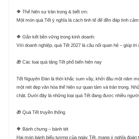
🔶 Thể hiện sự trân trọng & biết ơn:
Một món quà Tết ý nghĩa là cách tinh tế để đền đáp tình cả
🔶 Gắn kết bền vững trong kinh doanh:
Với doanh nghiệp, quà Tết 2027 là cầu nối quan hệ – giúp tri
🎁 Các loại quà tặng Tết phổ biến hiện nay
Tết Nguyên Đán là thời khắc sum vầy, khởi đầu một năm mới t
một nét đẹp văn hóa thể hiện sự quan tâm và trân trọng. N
chặt. Dưới đây là những loại quà Tết đang được nhiều người
🎁 Quà Tết truyền thống
🔶 Bánh chưng – bánh tét
Hai món bánh biểu tượng của ngày Tết, mang ý nghĩa đoàn tụ v