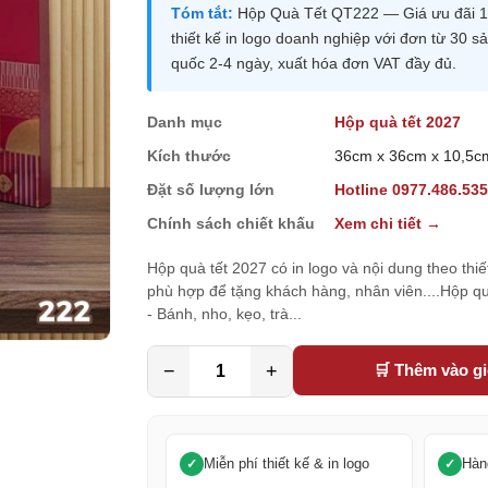
Tóm tắt:
Hộp Quà Tết QT222 — Giá ưu đãi 1,
thiết kế in logo doanh nghiệp với đơn từ 30
quốc 2-4 ngày, xuất hóa đơn VAT đầy đủ.
Danh mục
Hộp quà tết 2027
Kích thước
36cm x 36cm x 10,5c
Đặt số lượng lớn
Hotline 0977.486.53
Chính sách chiết khấu
Xem chi tiết →
Hộp quà tết 2027 có in logo và nội dung theo thi
phù hợp để tặng khách hàng, nhân viên....Hộp 
- Bánh, nho, kẹo, trà...
−
+
🛒 Thêm vào g
Miễn phí thiết kế & in logo
Hàn