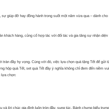
m, sự giúp đỡ hay đồng hành trong suốt một năm vừa qua – dành cho
 ân khách hàng, củng cố hợp tác với đối tác và gia tăng sự nhận diện
ràn đầy hy vọng. Cùng với đó, việc lựa chọn quà tặng Tết để gửi tặn
hững hộp quà Tết, set quà Tết đầy ý nghĩa không chỉ đem đến niềm v
 lựa chọn:
à lời chúc gia đình luôn tròn đầy, sung túc. Bánh chưng biểu trưng c