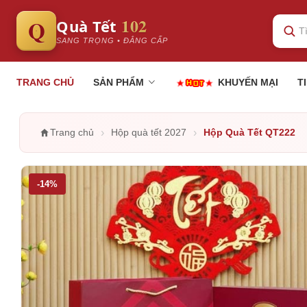
102
Q
Quà Tết
SANG TRỌNG • ĐẲNG CẤP
TRANG CHỦ
SẢN PHẨM
KHUYẾN MẠI
T
›
›
Trang chủ
Hộp quà tết 2027
Hộp Quà Tết QT222
-14%