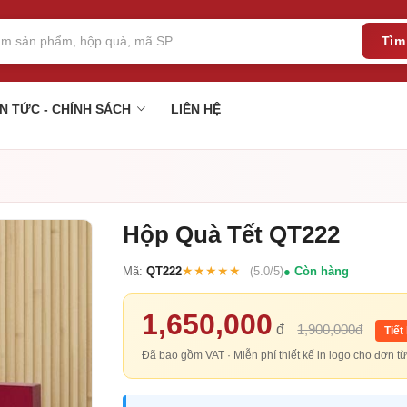
Tìm
IN TỨC - CHÍNH SÁCH
LIÊN HỆ
Hộp Quà Tết QT222
★★★★★
Mã:
QT222
(5.0/5)
Còn hàng
1,650,000
đ
1,900,000đ
Tiết
Đã bao gồm VAT · Miễn phí thiết kế in logo cho đơn 