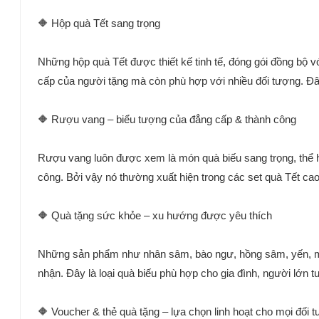
🔶 Hộp quà Tết sang trọng
Những hộp quà Tết được thiết kế tinh tế, đóng gói đồng bộ 
cấp của người tặng mà còn phù hợp với nhiều đối tượng. Đây
🔶 Rượu vang – biểu tượng của đẳng cấp & thành công
Rượu vang luôn được xem là món quà biếu sang trọng, thể h
công. Bởi vậy nó thường xuất hiện trong các set quà Tết cao
🔶 Quà tặng sức khỏe – xu hướng được yêu thích
Những sản phẩm như nhân sâm, bào ngư, hồng sâm, yến, mật
nhận. Đây là loại quà biếu phù hợp cho gia đình, người lớn tu
🔶 Voucher & thẻ quà tặng – lựa chọn linh hoạt cho mọi đối 