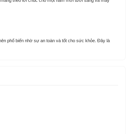
òn mang theo lời chúc cho một năm mới tươi sáng và may
ên phổ biến nhờ sự an toàn và tốt cho sức khỏe. Đây là