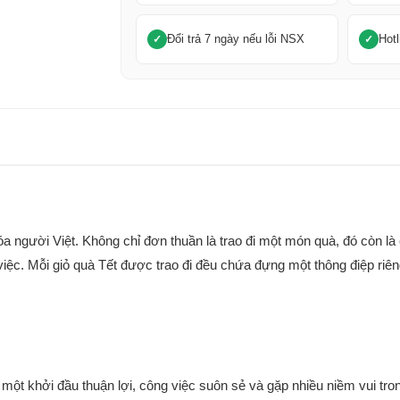
Đổi trả 7 ngày nếu lỗi NSX
Hotl
hóa người Việt. Không chỉ đơn thuần là trao đi một món quà, đó còn l
iệc. Mỗi giỏ quà Tết được trao đi đều chứa đựng một thông điệp ri
một khởi đầu thuận lợi, công việc suôn sẻ và gặp nhiều niềm vui tr