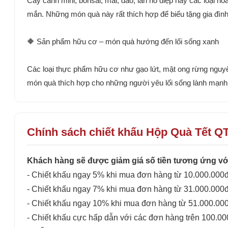
Cây cảnh mini, bonsai, mai, đào, lan hồ điệp hay các loại 
mắn. Những món quà này rất thích hợp để biếu tặng gia đình, 
🔶 Sản phẩm hữu cơ – món quà hướng đến lối sống xanh
Các loại thực phẩm hữu cơ như gạo lứt, mật ong rừng nguyên
món quà thích hợp cho những người yêu lối sống lành mạnh, 
Chính sách chiết khấu Hộp Quà Tết Q
Khách hàng sẽ được giảm giá số tiền tương ứng với
- Chiết khấu ngay 5% khi mua đơn hàng từ 10.000.000đ
- Chiết khấu ngay 7% khi mua đơn hàng từ 31.000.000đ
- Chiết khấu ngay 10% khi mua đơn hàng từ 51.000.00
- Chiết khấu cực hấp dẫn với các đơn hàng trên 100.0