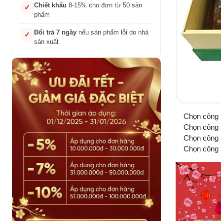
Chiết khấu
8-15% cho đơn từ 50 sản
✓
phẩm
Đổi trả 7 ngày
nếu sản phẩm lỗi do nhà
✓
sản xuất
Chọn công t
Chọn công ty 
Chọn công ty
Chọn công ty 