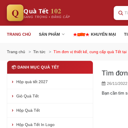
102
Q
Quà Tết
SANG TRỌNG • ĐẲNG CẤP
TRANG CHỦ
SẢN PHẨM
KHUYẾN MẠI
T
Trang chủ
Tin tức
Tìm đơn vị thiết kế, cung cấp quà Tết t
📦 DANH MỤC QUÀ TẾT
Tìm đơn 
Hộp quà tết 2027
26/11/2022
Bạn cần tìm s
Giỏ Quà Tết
Hộp Quà Tết
Hộp Quà Tết In Logo