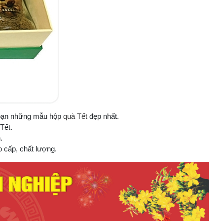
p bạn những mẫu hộp
quà Tết
đẹp nhất.
Tết.
.
 cấp, chất lượng.