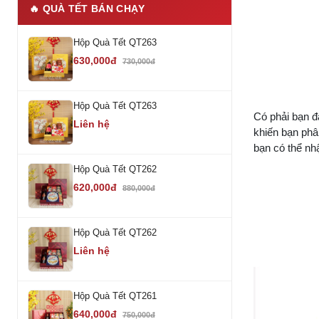
🔥 QUÀ TẾT BÁN CHẠY
Hộp Quà Tết QT263
630,000đ
730,000đ
Hộp Quà Tết QT263
Có phải bạn đ
Liên hệ
khiến bạn phân
bạn có thể nh
Hộp Quà Tết QT262
620,000đ
880,000đ
Hộp Quà Tết QT262
Liên hệ
Hộp Quà Tết QT261
640,000đ
750,000đ