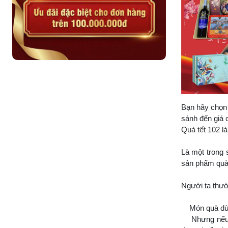
Bạn hãy chọn 
sánh đến giá 
Q
uà tết 102
l
Là một trong 
sản phẩm quà
Người ta thườ
Món quà dù đắ
Nhưng nếu mó