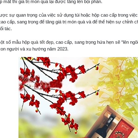
 mắt thì giá trị món quà lại được tăng lên bội phần.
ược sự quan trọng của việc sử dụng túi hoặc hộp cao cấp trong việc
cao cấp, sang trọng để tăng giá trị món quà và để thể hiện sự chỉnh c
i tác.
một số mẫu hộp
quà tết đẹp
, cao cấp, sang trọng hứa hẹn sẽ “lên ngô
 con người và xu hướng năm 2023.