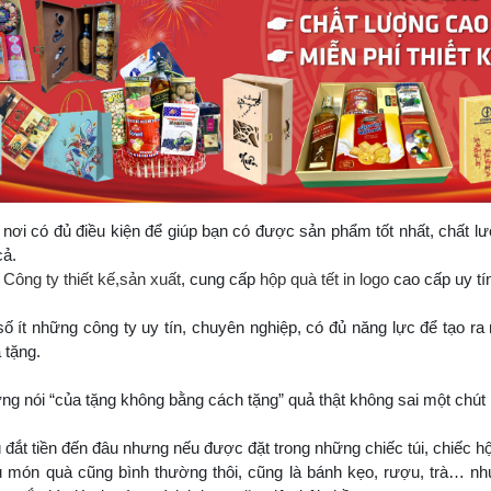
nơi có đủ điều kiện để giúp bạn có được sản phẩm tốt nhất, chất lư
cả.
à
Công ty thiết kế,sản xuất
, cung cấp
hộp quà tết in logo
cao cấp uy tín
số ít những công ty uy tín, chuyên nghiệp, có đủ năng lực để tạo ra
 tặng.
ng nói “của tặng không bằng cách tặng” quả thật không sai một chút 
t tiền đến đâu nhưng nếu được đặt trong những chiếc túi, chiếc hộp,
n quà cũng bình thường thôi, cũng là bánh kẹo, rượu, trà… nhưn