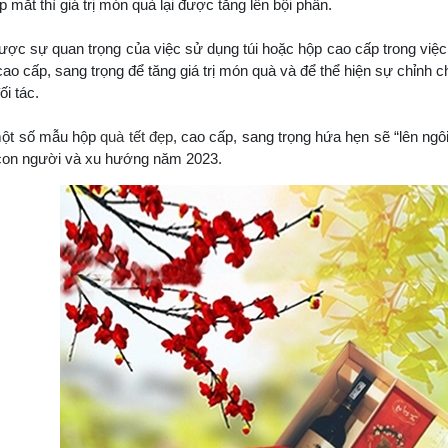
 mắt thì giá trị món quà lại được tăng lên bội phần.
ược sự quan trọng của việc sử dụng túi hoặc hộp cao cấp trong việc
cao cấp, sang trọng để tăng giá trị món quà và để thể hiện sự chỉnh c
i tác.
một số mẫu hộp
quà tết đẹp
, cao cấp, sang trọng hứa hẹn sẽ “lên ngô
 con người và xu hướng năm 2023.