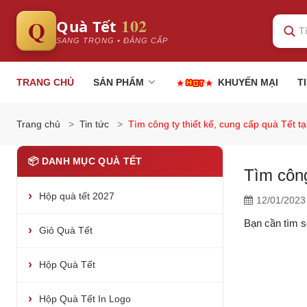
102
Q
Quà Tết
SANG TRỌNG • ĐẲNG CẤP
TRANG CHỦ
SẢN PHẨM
KHUYẾN MẠI
T
Trang chủ
Tin tức
Tìm công ty thiết kế, cung cấp quà Tết t
📦 DANH MỤC QUÀ TẾT
Tìm công
Hộp quà tết 2027
12/01/2023
Bạn cần tìm s
Giỏ Quà Tết
Hộp Quà Tết
Hộp Quà Tết In Logo