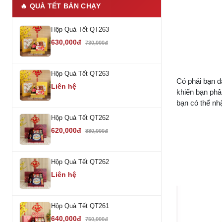
🔥 QUÀ TẾT BÁN CHẠY
Hộp Quà Tết QT263
630,000đ
730,000đ
Hộp Quà Tết QT263
Có phải bạn đ
Liên hệ
khiến bạn phân
bạn có thể nh
Hộp Quà Tết QT262
620,000đ
880,000đ
Hộp Quà Tết QT262
Liên hệ
Hộp Quà Tết QT261
640,000đ
750,000đ