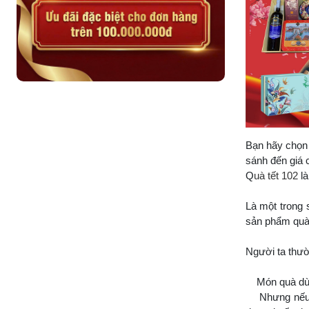
Bạn hãy chọn 
sánh đến giá 
Q
uà tết 102
l
Là một trong 
sản phẩm quà
Người ta thườ
Món quà dù đắ
Nhưng nếu mó