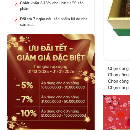
Chiết khấu
8-15% cho đơn từ 50 sản
✓
phẩm
Đổi trả 7 ngày
nếu sản phẩm lỗi do nhà
✓
sản xuất
Chọn công t
Chọn công ty 
Chọn công ty
Chọn công ty 