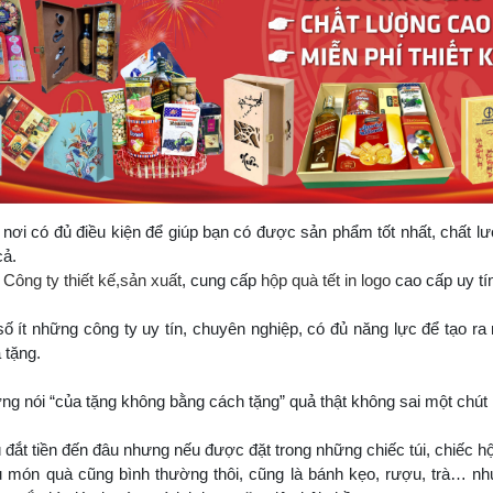
nơi có đủ điều kiện để giúp bạn có được sản phẩm tốt nhất, chất lư
cả.
à
Công ty thiết kế,sản xuất
, cung cấp
hộp quà tết in logo
cao cấp uy tín
số ít những công ty uy tín, chuyên nghiệp, có đủ năng lực để tạo ra
 tặng.
ng nói “của tặng không bằng cách tặng” quả thật không sai một chút 
t tiền đến đâu nhưng nếu được đặt trong những chiếc túi, chiếc hộp,
n quà cũng bình thường thôi, cũng là bánh kẹo, rượu, trà… nhưn