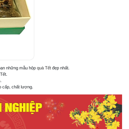
p bạn những mẫu hộp
quà Tết
đẹp nhất.
Tết.
.
 cấp, chất lượng.