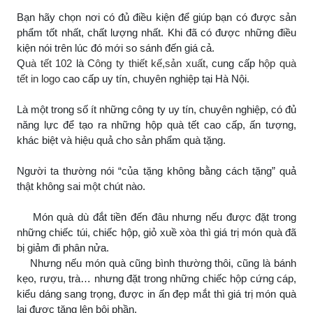
Bạn hãy chọn nơi có đủ điều kiện để giúp bạn có được sản
phẩm tốt nhất, chất lượng nhất. Khi đã có được những điều
kiện nói trên lúc đó mới so sánh đến giá cả.
Q
uà tết 102
là
Công ty thiết kế,sản xuất
, cung cấp
hộp quà
tết in logo
cao cấp uy tín, chuyên nghiệp tại Hà Nội.
Là một trong số ít những công ty uy tín, chuyên nghiệp, có đủ
năng lực để tạo ra những hộp quà tết cao cấp, ấn tượng,
khác biệt và hiệu quả cho sản phẩm quà tặng.
Người ta thường nói “của tặng không bằng cách tặng” quả
thật không sai một chút nào.
Món quà dù đắt tiền đến đâu nhưng nếu được đặt trong
những chiếc túi, chiếc hộp, giỏ xuề xòa thì giá trị món quà đã
bị giảm đi phân nửa.
Nhưng nếu món quà cũng bình thường thôi, cũng là bánh
kẹo, rượu, trà… nhưng đặt trong những chiếc hộp cứng cáp,
kiểu dáng sang trọng, được in ấn đẹp mắt thì giá trị món quà
lại được tăng lên bội phần.