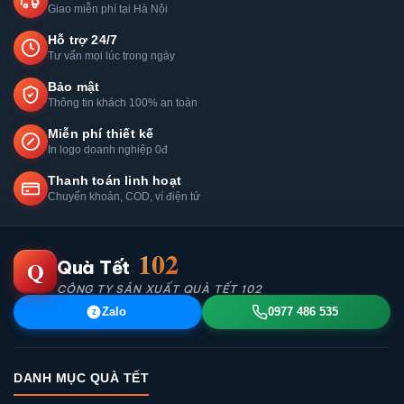
Giao miễn phí tại Hà Nội
Hỗ trợ 24/7
Tư vấn mọi lúc trong ngày
Bảo mật
Thông tin khách 100% an toàn
Miễn phí thiết kế
In logo doanh nghiệp 0đ
Thanh toán linh hoạt
Chuyển khoản, COD, ví điện tử
102
Q
Quà Tết
CÔNG TY SẢN XUẤT QUÀ TẾT 102
Zalo
0977 486 535
Z
DANH MỤC QUÀ TẾT