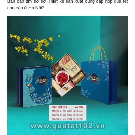
Bạn cần tìm sơ sở Thiết kế sản xuất cung cấp
hộp quà tết
cao cấp ở Hà Nội?