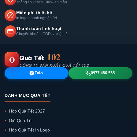
Thông tin khách 100% an toàn
Miễn phí thiết kế
In logo doanh nghiệp 0đ
Thanh toán linh hoạt
Chuyển khoản, COD, ví điện tử
102
Q
Quà Tết
CÔNG TY SẢN XUẤT QUÀ TẾT 102
Zalo
0977 486 535
Z
DANH MỤC QUÀ TẾT
Hộp Quà Tết 2027
Giỏ Quà Tết
Hộp Quà Tết In Logo