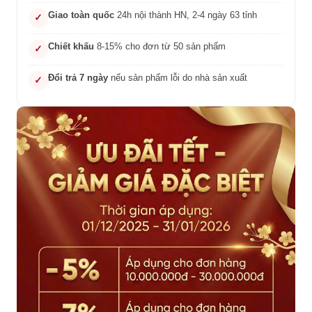
Giao toàn quốc
24h nội thành HN, 2-4 ngày 63 tỉnh
✓
Chiết khấu
8-15% cho đơn từ 50 sản phẩm
✓
Đổi trả 7 ngày
nếu sản phẩm lỗi do nhà sản xuất
✓