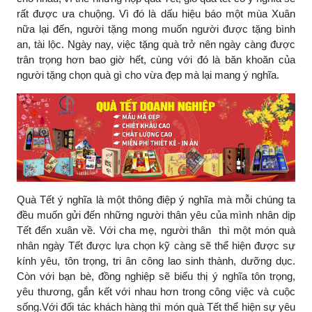
rất được ưa chuộng. Vì đó là dấu hiệu báo một mùa Xuân
nữa lại đến, người tặng mong muốn người được tặng bình
an, tài lộc. Ngày nay, việc tặng quà trở nên ngày càng được
trân trọng hơn bao giờ hết, cùng với đó là băn khoăn của
người tặng chọn quà gì cho vừa đẹp mà lại mang ý nghĩa.
Quà Tết ý nghĩa là một thông điệp ý nghĩa mà mỗi chúng ta
đều muốn gửi đến những người thân yêu của mình nhân dịp
Tết đến xuân về. Với cha mẹ, người thân thì một món quà
nhân ngày Tết được lựa chọn kỹ càng sẽ thể hiện được sự
kính yêu, tôn trọng, tri ân công lao sinh thành, dưỡng dục.
Còn với bạn bè, đồng nghiệp sẽ biểu thị ý nghĩa tôn trọng,
yêu thương, gắn kết với nhau hơn trong công việc và cuộc
sống.Với đối tác khách hàng thì món quà Tết thể hiện sự yêu