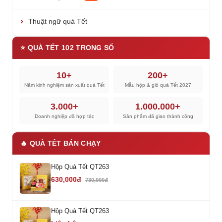
Thuật ngữ quà Tết
⭐ QUÀ TẾT 102 TRONG SỐ
10+
200+
Năm kinh nghiệm sản xuất quà Tết
Mẫu hộp & giỏ quà Tết 2027
3.000+
1.000.000+
Doanh nghiệp đã hợp tác
Sản phẩm đã giao thành công
🔥 QUÀ TẾT BÁN CHẠY
Hộp Quà Tết QT263
630,000đ
730,000đ
Hộp Quà Tết QT263