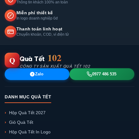
Thông tin khách 100% an toàn
Miễn phí thiết kế
In logo doanh nghiệp 0đ
Thanh toán linh hoạt
Chuyển khoản, COD, ví điện tử
102
Q
Quà Tết
CÔNG TY SẢN XUẤT QUÀ TẾT 102
Zalo
0977 486 535
Z
DANH MỤC QUÀ TẾT
Hộp Quà Tết 2027
Giỏ Quà Tết
Hộp Quà Tết In Logo