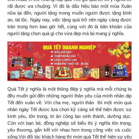
rất được ưa chuộng. Vì đó là dấu hiệu báo một mùa Xuân
nữa lại đến, người tặng mong muốn người được tặng bình
an, tài lộc. Ngày nay, việc tặng quà trở nên ngày càng được
trân trọng hơn bao giờ hết, cùng với đó là băn khoăn của
người tặng chọn quà gì cho vừa đẹp mà lại mang ý nghĩa.
Quà Tết ý nghĩa là một thông điệp ý nghĩa mà mỗi chúng ta
đều muốn gửi đến những người thân yêu của mình nhân dịp
Tết đến xuân về. Với cha mẹ, người thân thì một món quà
nhân ngày Tết được lựa chọn kỹ càng sẽ thể hiện được sự
kính yêu, tôn trọng, tri ân công lao sinh thành, dưỡng dục.
Còn với bạn bè, đồng nghiệp sẽ biểu thị ý nghĩa tôn trọng,
yêu thương, gắn kết với nhau hơn trong công việc và cuộc
sống.Với đối tác khách hàng thì món quà Tết thể hiện sự yêu