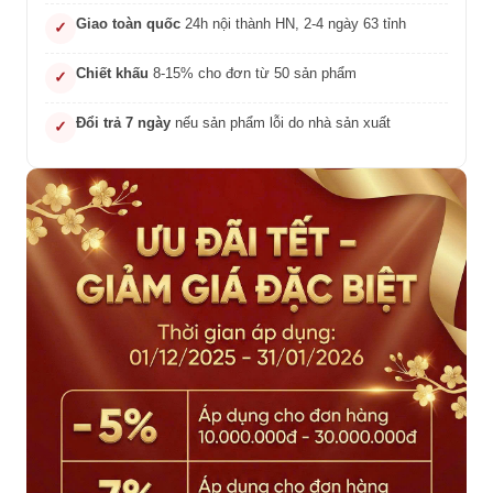
Giao toàn quốc
24h nội thành HN, 2-4 ngày 63 tỉnh
✓
Chiết khấu
8-15% cho đơn từ 50 sản phẩm
✓
Đổi trả 7 ngày
nếu sản phẩm lỗi do nhà sản xuất
✓