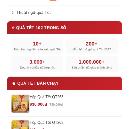
Thuật ngữ quà Tết
⭐ QUÀ TẾT 102 TRONG SỐ
10+
200+
Năm kinh nghiệm sản xuất quà Tết
Mẫu hộp & giỏ quà Tết 2027
3.000+
1.000.000+
Doanh nghiệp đã hợp tác
Sản phẩm đã giao thành công
🔥 QUÀ TẾT BÁN CHẠY
Hộp Quà Tết QT263
630,000đ
730,000đ
Hộp Quà Tết QT263