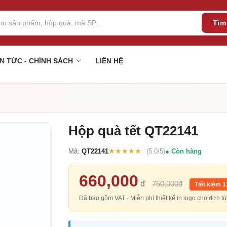
Tìm
IN TỨC - CHÍNH SÁCH
LIÊN HỆ
Hộp quà tết QT22141
★★★★★
Mã:
QT22141
(5.0/5)
Còn hàng
660,000
đ
750,000đ
Tiết kiệm 
Đã bao gồm VAT · Miễn phí thiết kế in logo cho đơn 