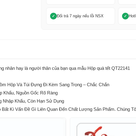
Đổi trả 7 ngày nếu lỗi NSX
Hotl
 công nhân hay là người thân của bạn qua mẫu Hộp quà tết QT22141
m Hộp Và Túi Đựng Đi Kèm Sang Trọng – Chắc Chắn
p Khẩu, Nguồn Gốc Rõ Ràng
g Nhập Khẩu, Còn Hạn Sử Dụng
ất Kì Vấn Đề Gì Liên Quan Đến Chất Lượng Sản Phẩm. Chúng Tôi 