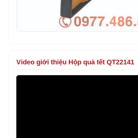
Video giới thiệu Hộp quà tết QT22141