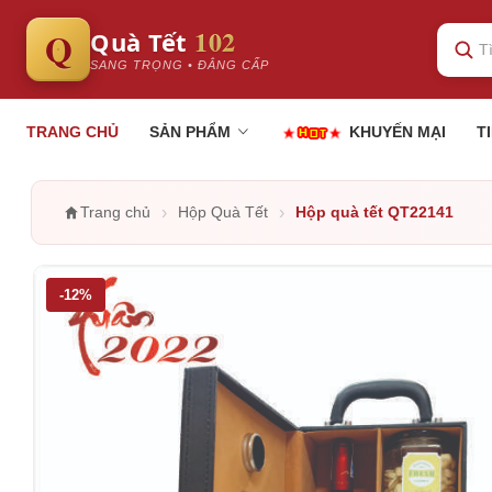
102
Q
Quà Tết
SANG TRỌNG • ĐẲNG CẤP
TRANG CHỦ
SẢN PHẨM
KHUYẾN MẠI
T
›
›
Trang chủ
Hộp Quà Tết
Hộp quà tết QT22141
-12%