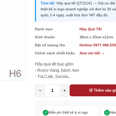
Tóm tắt:
Hộp quà tết QT22141 — Giá ưu đãi 
thiết kế in logo doanh nghiệp với đơn từ 30
quốc 2-4 ngày, xuất hóa đơn VAT đầy đủ.
Danh mục
Hộp Quà Tết
Kích thước
36cm x 20cm x12cm
Đặt số lượng lớn
Hotline 0977.486.53
Chính sách chiết khấu
Xem chi tiết →
Hộp quà tết bao gồm

- Rượu Vang, bánh, kẹo

- Trà,Cafe, Socola...
−
+
🛒 Thêm vào g
Miễn phí thiết kế & in logo
Hàn