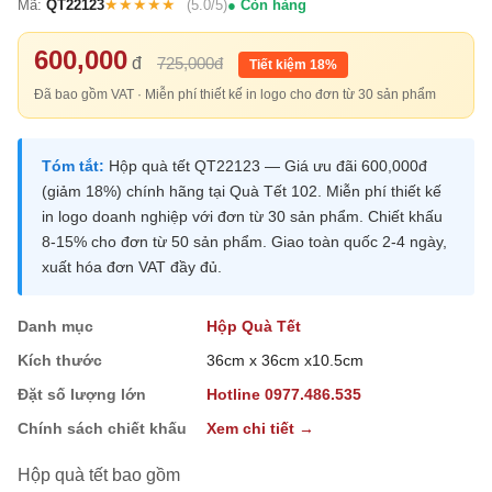
★★★★★
Mã:
QT22123
(5.0/5)
Còn hàng
600,000
đ
725,000đ
Tiết kiệm 18%
Đã bao gồm VAT · Miễn phí thiết kế in logo cho đơn từ 30 sản phẩm
Tóm tắt:
Hộp quà tết QT22123 — Giá ưu đãi 600,000đ
(giảm 18%) chính hãng tại Quà Tết 102. Miễn phí thiết kế
in logo doanh nghiệp với đơn từ 30 sản phẩm. Chiết khấu
8-15% cho đơn từ 50 sản phẩm. Giao toàn quốc 2-4 ngày,
xuất hóa đơn VAT đầy đủ.
Danh mục
Hộp Quà Tết
Kích thước
36cm x 36cm x10.5cm
Đặt số lượng lớn
Hotline 0977.486.535
Chính sách chiết khấu
Xem chi tiết →
Hộp quà tết bao gồm
