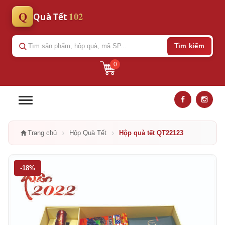
Q
102
Quà Tết
Tìm kiếm
0
›
›
Trang chủ
Hộp Quà Tết
Hộp quà tết QT22123
-18%