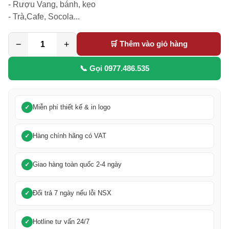
- Rượu Vang, bánh, kẹo

- Trà,Cafe, Socola...
−
+
🛒 Thêm vào giỏ hàng
📞 Gọi 0977.486.535
Miễn phí thiết kế & in logo
Hàng chính hãng có VAT
Giao hàng toàn quốc 2-4 ngày
Đổi trả 7 ngày nếu lỗi NSX
Hotline tư vấn 24/7