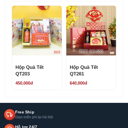
Hộp Quà Tết
Hộp Quà Tết
QT203
QT261
450,000đ
640,000đ
Free Ship
Giao miễn phí tại Hà Nội
Hỗ trợ 24/7