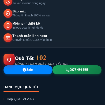
Tư vấn mọi lúc trong ngày
Bảo mật
Thông tin khách 100% an toàn
Miễn phí thiết kế
In logo doanh nghiệp 0đ
Thanh toán linh hoạt
Chuyển khoản, COD, ví điện tử
102
Q
Quà Tết
CÔNG TY SẢN XUẤT QUÀ TẾT 102
Zalo
0977 486 535
Z
DANH MỤC QUÀ TẾT
Hộp Quà Tết 2027