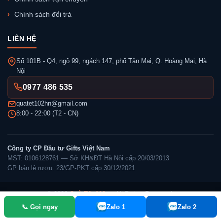
Chính sách đổi trả
LIÊN HỆ
Số 101B - Q4, ngõ 99, ngách 147, phố Tân Mai, Q. Hoàng Mai, Hà
Nội
0977 486 535
quatet102hn@gmail.com
8:00 - 22:00 (T2 - CN)
Công ty CP Đầu tư Gifts Việt Nam
MST: 0106128761 — Sở KH&ĐT Hà Nội cấp 20/03/2013
GP bán lẻ rượu: 23/GP-PKT cấp 30/12/2021
© 2026
Quà Tết 102
— All Rights Reserved.
📞 Gọi ngay
Zalo 1
Zalo 2
✓ Đã thông báo Bộ Công Thương