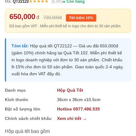
★★★★★
Mã:
QT22122
(5.0/5)
Còn hàng
650,000
đ
720,000đ
Tiết kiệm 10%
Đã bao gồm VAT · Miễn phí thiết kế in logo cho đơn từ 30 sản phẩm
Tóm tắt:
Hộp quà tết QT22122 — Giá ưu đãi 650,000đ
(giảm 10%) chính hãng tại Quà Tết 102. Miễn phí thiết kế
in logo doanh nghiệp với đơn từ 30 sản phẩm. Chiết khấu
8-15% cho đơn từ 50 sản phẩm. Giao toàn quốc 2-4 ngày,
xuất hóa đơn VAT đầy đủ.
Danh mục
Hộp Quà Tết
Kích thước
36cm x 36cm x10.5cm
Đặt số lượng lớn
Hotline 0977.486.535
Chính sách chiết khấu
Xem chi tiết →
Hộp quà tết bao gồm
