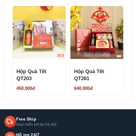
Hộp Quà Tết
Hộp Quà Tết
QT203
QT261
450,000đ
640,000đ
Free Ship
Giao miễn phí tại Hà Nội
Hỗ trợ 24/7