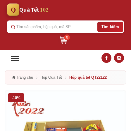
Q
102
Quà Tết
Tìm kiếm
0
›
›
Trang chủ
Hộp Quà Tết
Hộp quà tết QT22122
-10%