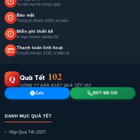
Tư vấn mọi lúc trong ngày
Bảo mật
Thông tin khách 100% an toàn
Miễn phí thiết kế
In logo doanh nghiệp 0đ
Thanh toán linh hoạt
Chuyển khoản, COD, ví điện tử
102
Q
Quà Tết
CÔNG TY SẢN XUẤT QUÀ TẾT 102
Zalo
0977 486 535
Z
DANH MỤC QUÀ TẾT
Hộp Quà Tết 2027