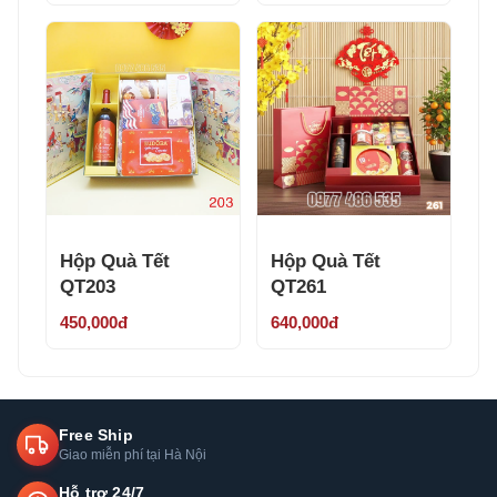
Hộp Quà Tết
Hộp Quà Tết
QT203
QT261
450,000đ
640,000đ
Free Ship
Giao miễn phí tại Hà Nội
Hỗ trợ 24/7