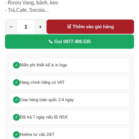
- Rượu Vang, bánh, kẹo

- Trà,Cafe, Socola...
−
+
🛒 Thêm vào giỏ hàng
📞 Gọi 0977.486.535
Miễn phí thiết kế & in logo
Hàng chính hãng có VAT
Giao hàng toàn quốc 2-4 ngày
Đổi trả 7 ngày nếu lỗi NSX
Hotline tư vấn 24/7