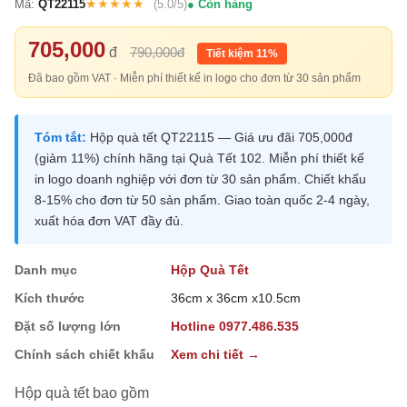
★★★★★
Mã:
QT22115
(5.0/5)
Còn hàng
705,000
đ
790,000đ
Tiết kiệm 11%
Đã bao gồm VAT · Miễn phí thiết kế in logo cho đơn từ 30 sản phẩm
Tóm tắt:
Hộp quà tết QT22115 — Giá ưu đãi 705,000đ
(giảm 11%) chính hãng tại Quà Tết 102. Miễn phí thiết kế
in logo doanh nghiệp với đơn từ 30 sản phẩm. Chiết khấu
8-15% cho đơn từ 50 sản phẩm. Giao toàn quốc 2-4 ngày,
xuất hóa đơn VAT đầy đủ.
Danh mục
Hộp Quà Tết
Kích thước
36cm x 36cm x10.5cm
Đặt số lượng lớn
Hotline 0977.486.535
Chính sách chiết khấu
Xem chi tiết →
Hộp quà tết bao gồm
