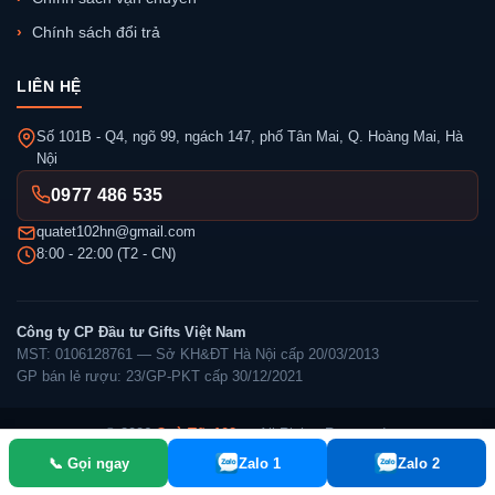
Chính sách đổi trả
LIÊN HỆ
Số 101B - Q4, ngõ 99, ngách 147, phố Tân Mai, Q. Hoàng Mai, Hà
Nội
0977 486 535
quatet102hn@gmail.com
8:00 - 22:00 (T2 - CN)
Công ty CP Đầu tư Gifts Việt Nam
MST: 0106128761 — Sở KH&ĐT Hà Nội cấp 20/03/2013
GP bán lẻ rượu: 23/GP-PKT cấp 30/12/2021
© 2026
Quà Tết 102
— All Rights Reserved.
📞 Gọi ngay
Zalo 1
Zalo 2
✓ Đã thông báo Bộ Công Thương