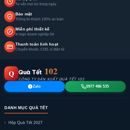
Tư vấn mọi lúc trong ngày
Bảo mật
Thông tin khách 100% an toàn
Miễn phí thiết kế
In logo doanh nghiệp 0đ
Thanh toán linh hoạt
Chuyển khoản, COD, ví điện tử
102
Q
Quà Tết
CÔNG TY SẢN XUẤT QUÀ TẾT 102
Zalo
0977 486 535
Z
DANH MỤC QUÀ TẾT
Hộp Quà Tết 2027