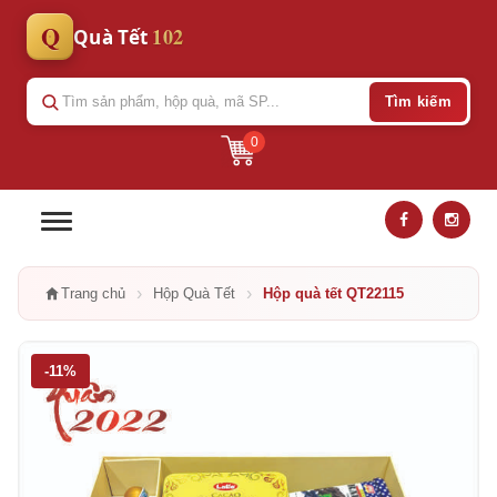
Q
102
Quà Tết
Tìm kiếm
0
›
›
Trang chủ
Hộp Quà Tết
Hộp quà tết QT22115
-11%