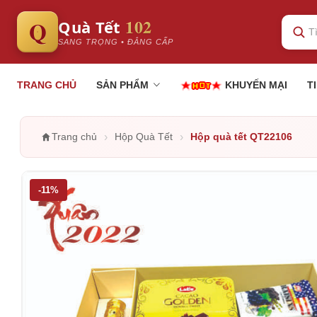
102
Q
Quà Tết
SANG TRỌNG • ĐẲNG CẤP
TRANG CHỦ
SẢN PHẨM
KHUYẾN MẠI
T
›
›
Trang chủ
Hộp Quà Tết
Hộp quà tết QT22106
-11%