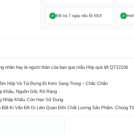
Đổi trả 7 ngày nếu lỗi NSX
Hotl
 công nhân hay là người thân của bạn qua mẫu Hộp quà tết QT22106
m Hộp Và Túi Đựng Đi Kèm Sang Trọng – Chắc Chắn
p Khẩu, Nguồn Gốc Rõ Ràng
g Nhập Khẩu, Còn Hạn Sử Dụng
ất Kì Vấn Đề Gì Liên Quan Đến Chất Lượng Sản Phẩm. Chúng Tôi 