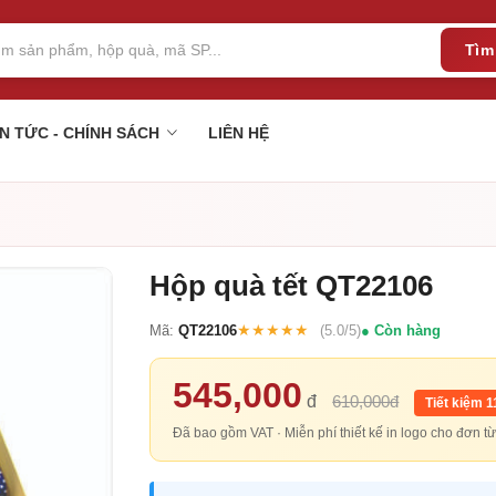
Tìm
IN TỨC - CHÍNH SÁCH
LIÊN HỆ
Hộp quà tết QT22106
★★★★★
Mã:
QT22106
(5.0/5)
Còn hàng
545,000
đ
610,000đ
Tiết kiệm 
Đã bao gồm VAT · Miễn phí thiết kế in logo cho đơn 