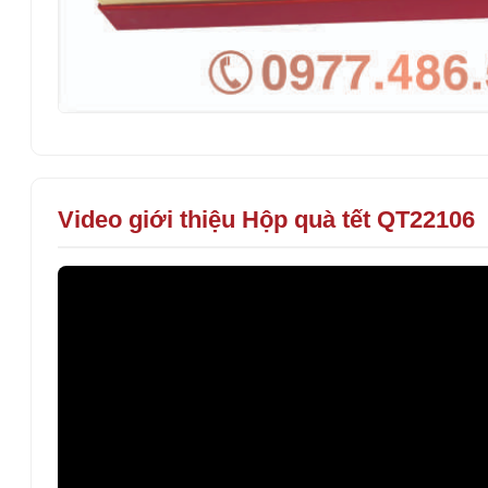
Video giới thiệu Hộp quà tết QT22106