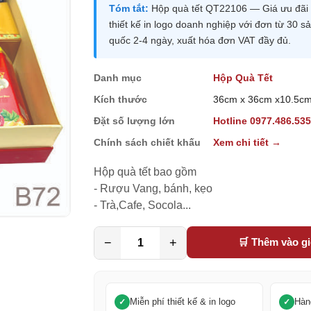
Tóm tắt:
Hộp quà tết QT22106 — Giá ưu đãi 5
thiết kế in logo doanh nghiệp với đơn từ 30
quốc 2-4 ngày, xuất hóa đơn VAT đầy đủ.
Danh mục
Hộp Quà Tết
Kích thước
36cm x 36cm x10.5c
Đặt số lượng lớn
Hotline 0977.486.53
Chính sách chiết khấu
Xem chi tiết →
Hộp quà tết bao gồm

- Rượu Vang, bánh, kẹo

- Trà,Cafe, Socola...
−
+
🛒 Thêm vào g
Miễn phí thiết kế & in logo
Hàn