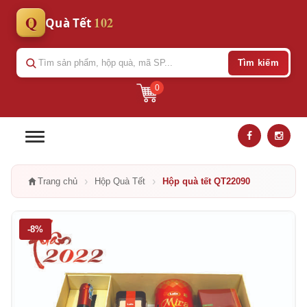
Q
102
Quà Tết
Tìm kiếm
0
›
›
Trang chủ
Hộp Quà Tết
Hộp quà tết QT22090
-8%