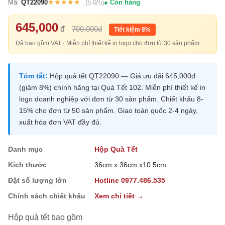
★★★★★
Mã:
QT22090
(5.0/5)
Còn hàng
645,000
đ
700,000đ
Tiết kiệm 8%
Đã bao gồm VAT · Miễn phí thiết kế in logo cho đơn từ 30 sản phẩm
Tóm tắt:
Hộp quà tết QT22090 — Giá ưu đãi 645,000đ
(giảm 8%) chính hãng tại Quà Tết 102. Miễn phí thiết kế in
logo doanh nghiệp với đơn từ 30 sản phẩm. Chiết khấu 8-
15% cho đơn từ 50 sản phẩm. Giao toàn quốc 2-4 ngày,
xuất hóa đơn VAT đầy đủ.
Danh mục
Hộp Quà Tết
Kích thước
36cm x 36cm x10.5cm
Đặt số lượng lớn
Hotline 0977.486.535
Chính sách chiết khấu
Xem chi tiết →
Hộp quà tết bao gồm
