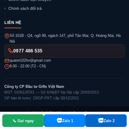
Chính sách đổi trả
LIÊN HỆ
Số 101B - Q4, ngõ 99, ngách 147, phố Tân Mai, Q. Hoàng Mai, Hà
Nội
0977 486 535
quatet102hn@gmail.com
8:00 - 22:00 (T2 - CN)
Công ty CP Đầu tư Gifts Việt Nam
MST: 0106128761 — Sở KH&ĐT Hà Nội cấp 20/03/2013
GP bán lẻ rượu: 23/GP-PKT cấp 30/12/2021
© 2026
Quà Tết 102
— All Rights Reserved.
📞 Gọi ngay
Zalo 1
Zalo 2
✓ Đã thông báo Bộ Công Thương