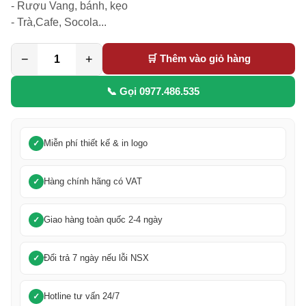
- Rượu Vang, bánh, kẹo

- Trà,Cafe, Socola...
−
+
🛒 Thêm vào giỏ hàng
📞 Gọi 0977.486.535
Miễn phí thiết kế & in logo
Hàng chính hãng có VAT
Giao hàng toàn quốc 2-4 ngày
Đổi trả 7 ngày nếu lỗi NSX
Hotline tư vấn 24/7