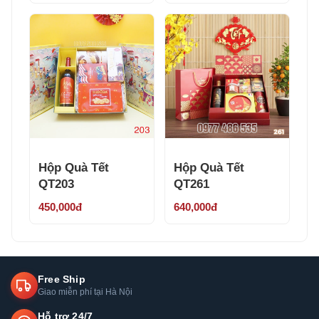
Hộp Quà Tết
Hộp Quà Tết
QT203
QT261
450,000đ
640,000đ
Free Ship
Giao miễn phí tại Hà Nội
Hỗ trợ 24/7