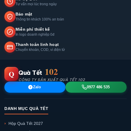
Tư vấn mọi lúc trong ngày
Bảo mật
Thông tin khách 100% an toàn
Miễn phí thiết kế
In logo doanh nghiệp 0đ
Thanh toán linh hoạt
Chuyển khoản, COD, ví điện tử
102
Q
Quà Tết
CÔNG TY SẢN XUẤT QUÀ TẾT 102
Zalo
0977 486 535
Z
DANH MỤC QUÀ TẾT
Hộp Quà Tết 2027