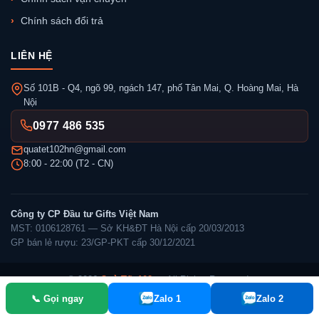
Chính sách đổi trả
LIÊN HỆ
Số 101B - Q4, ngõ 99, ngách 147, phố Tân Mai, Q. Hoàng Mai, Hà
Nội
0977 486 535
quatet102hn@gmail.com
8:00 - 22:00 (T2 - CN)
Công ty CP Đầu tư Gifts Việt Nam
MST: 0106128761 — Sở KH&ĐT Hà Nội cấp 20/03/2013
GP bán lẻ rượu: 23/GP-PKT cấp 30/12/2021
© 2026
Quà Tết 102
— All Rights Reserved.
📞 Gọi ngay
Zalo 1
Zalo 2
✓ Đã thông báo Bộ Công Thương