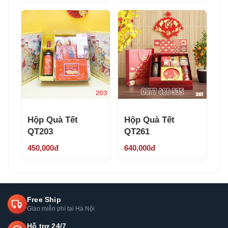
Hộp Quà Tết
Hộp Quà Tết
QT203
QT261
450,000đ
640,000đ
Free Ship
Giao miễn phí tại Hà Nội
Hỗ trợ 24/7