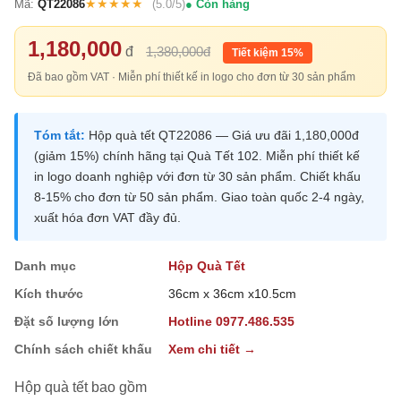
★★★★★
Mã:
QT22086
(5.0/5)
Còn hàng
1,180,000
đ
1,380,000đ
Tiết kiệm 15%
Đã bao gồm VAT · Miễn phí thiết kế in logo cho đơn từ 30 sản phẩm
Tóm tắt:
Hộp quà tết QT22086 — Giá ưu đãi 1,180,000đ
(giảm 15%) chính hãng tại Quà Tết 102. Miễn phí thiết kế
in logo doanh nghiệp với đơn từ 30 sản phẩm. Chiết khấu
8-15% cho đơn từ 50 sản phẩm. Giao toàn quốc 2-4 ngày,
xuất hóa đơn VAT đầy đủ.
Danh mục
Hộp Quà Tết
Kích thước
36cm x 36cm x10.5cm
Đặt số lượng lớn
Hotline 0977.486.535
Chính sách chiết khấu
Xem chi tiết →
Hộp quà tết bao gồm
