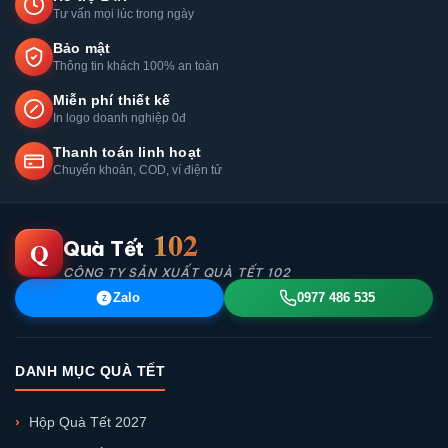
Tư vấn mọi lúc trong ngày
Bảo mật
Thông tin khách 100% an toàn
Miễn phí thiết kế
In logo doanh nghiệp 0đ
Thanh toán linh hoạt
Chuyển khoản, COD, ví điện tử
102
Q
Quà Tết
CÔNG TY SẢN XUẤT QUÀ TẾT 102
Zalo
0977 486 535
Z
DANH MỤC QUÀ TẾT
Hộp Quà Tết 2027