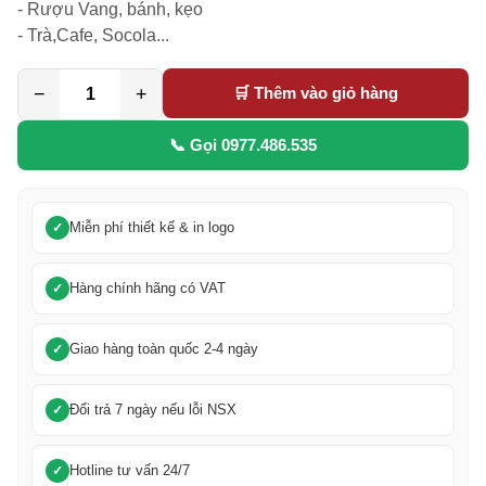
- Rượu Vang, bánh, kẹo

- Trà,Cafe, Socola...
−
+
🛒 Thêm vào giỏ hàng
📞 Gọi 0977.486.535
Miễn phí thiết kế & in logo
Hàng chính hãng có VAT
Giao hàng toàn quốc 2-4 ngày
Đổi trả 7 ngày nếu lỗi NSX
Hotline tư vấn 24/7