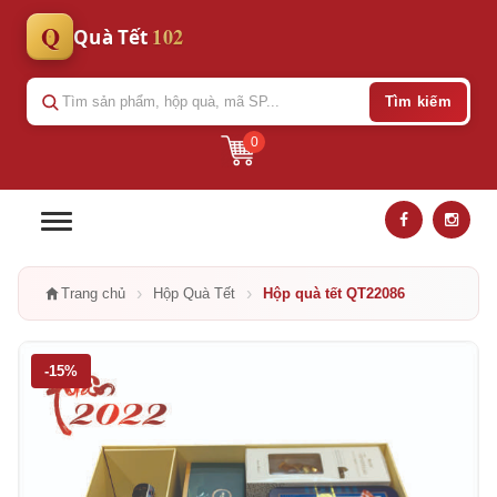
Q
102
Quà Tết
Tìm kiếm
0
›
›
Trang chủ
Hộp Quà Tết
Hộp quà tết QT22086
-15%