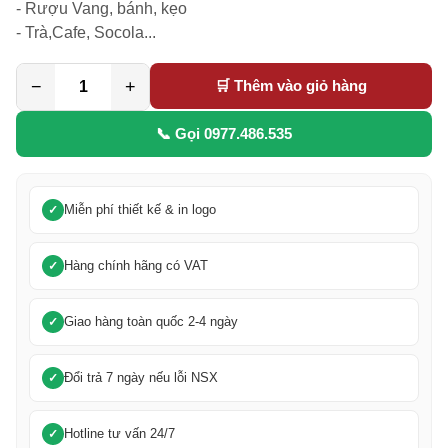
- Rượu Vang, bánh, kẹo

- Trà,Cafe, Socola...
−
+
🛒 Thêm vào giỏ hàng
📞 Gọi 0977.486.535
Miễn phí thiết kế & in logo
Hàng chính hãng có VAT
Giao hàng toàn quốc 2-4 ngày
Đổi trả 7 ngày nếu lỗi NSX
Hotline tư vấn 24/7