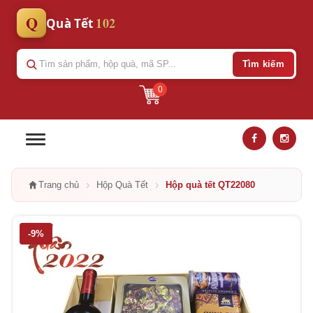
Q
102
Quà Tết
Tìm kiếm
0
›
›
Trang chủ
Hộp Quà Tết
Hộp quà tết QT22080
-9%