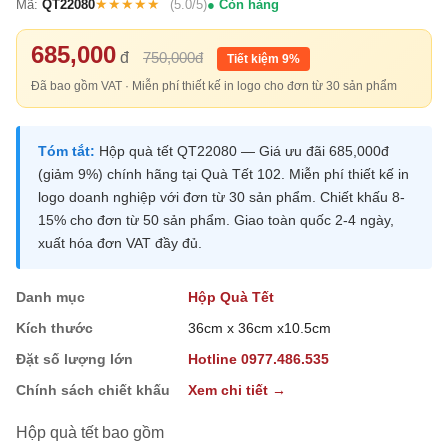
★★★★★
Mã:
QT22080
(5.0/5)
Còn hàng
685,000
đ
750,000đ
Tiết kiệm 9%
Đã bao gồm VAT · Miễn phí thiết kế in logo cho đơn từ 30 sản phẩm
Tóm tắt:
Hộp quà tết QT22080 — Giá ưu đãi 685,000đ
(giảm 9%) chính hãng tại Quà Tết 102. Miễn phí thiết kế in
logo doanh nghiệp với đơn từ 30 sản phẩm. Chiết khấu 8-
15% cho đơn từ 50 sản phẩm. Giao toàn quốc 2-4 ngày,
xuất hóa đơn VAT đầy đủ.
Danh mục
Hộp Quà Tết
Kích thước
36cm x 36cm x10.5cm
Đặt số lượng lớn
Hotline 0977.486.535
Chính sách chiết khấu
Xem chi tiết →
Hộp quà tết bao gồm
