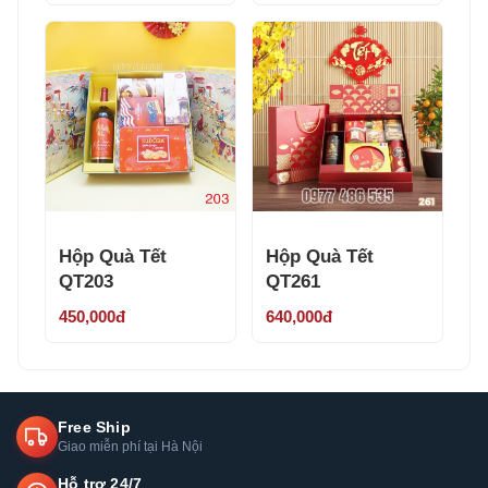
Hộp Quà Tết
Hộp Quà Tết
QT203
QT261
450,000đ
640,000đ
Free Ship
Giao miễn phí tại Hà Nội
Hỗ trợ 24/7