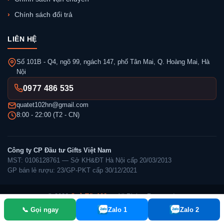
Chính sách đổi trả
LIÊN HỆ
Số 101B - Q4, ngõ 99, ngách 147, phố Tân Mai, Q. Hoàng Mai, Hà
Nội
0977 486 535
quatet102hn@gmail.com
8:00 - 22:00 (T2 - CN)
Công ty CP Đầu tư Gifts Việt Nam
MST: 0106128761 — Sở KH&ĐT Hà Nội cấp 20/03/2013
GP bán lẻ rượu: 23/GP-PKT cấp 30/12/2021
© 2026
Quà Tết 102
— All Rights Reserved.
📞 Gọi ngay
Zalo 1
Zalo 2
✓ Đã thông báo Bộ Công Thương