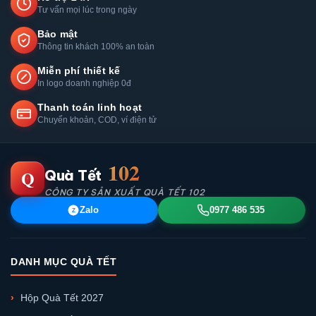
Tư vấn mọi lúc trong ngày
Bảo mật
Thông tin khách 100% an toàn
Miễn phí thiết kế
In logo doanh nghiệp 0đ
Thanh toán linh hoạt
Chuyển khoản, COD, ví điện tử
102
Q
Quà Tết
CÔNG TY SẢN XUẤT QUÀ TẾT 102
Zalo
0977 486 535
Z
DANH MỤC QUÀ TẾT
Hộp Quà Tết 2027