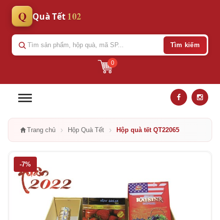
Q
102
Quà Tết
Tìm kiếm
0
›
›
Trang chủ
Hộp Quà Tết
Hộp quà tết QT22065
-7%