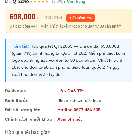
★★★★★
Mã:
QT22065
(5.0/5)
Còn hàng
698,000
đ
750,000đ
Tiết kiệm 7%
Đã bao gồm VAT · Miễn phí thiết kế in logo cho đơn từ 30 sản phẩm
Tóm tắt:
Hộp quà tết QT22065 — Giá ưu đãi 698,000đ
(giảm 7%) chính hãng tại Quà Tết 102. Miễn phí thiết kế in
logo doanh nghiệp với đơn từ 30 sản phẩm. Chiết khấu 8-
15% cho đơn từ 50 sản phẩm. Giao toàn quốc 2-4 ngày,
xuất hóa đơn VAT đầy đủ.
Danh mục
Hộp Quà Tết
Kích thước
36cm x 36cm x10.5cm
Đặt số lượng lớn
Hotline 0977.486.535
Chính sách chiết khấu
Xem chi tiết →
Hộp quà tết bao gồm
