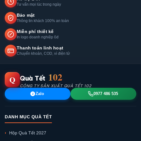
Tư vấn mọi lúc trong ngày
Bảo mật
Thông tin khách 100% an toàn
Miễn phí thiết kế
In logo doanh nghiệp 0đ
Thanh toán linh hoạt
Chuyển khoản, COD, ví điện tử
102
Q
Quà Tết
CÔNG TY SẢN XUẤT QUÀ TẾT 102
Zalo
0977 486 535
Z
DANH MỤC QUÀ TẾT
Hộp Quà Tết 2027