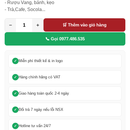
- Rượu Vang, bánh, kẹo

- Trà,Cafe, Socola...
−
+
🛒 Thêm vào giỏ hàng
📞 Gọi 0977.486.535
Miễn phí thiết kế & in logo
Hàng chính hãng có VAT
Giao hàng toàn quốc 2-4 ngày
Đổi trả 7 ngày nếu lỗi NSX
Hotline tư vấn 24/7