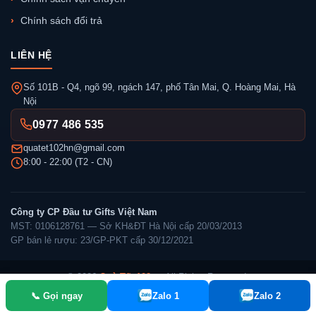
Chính sách đổi trả
LIÊN HỆ
Số 101B - Q4, ngõ 99, ngách 147, phố Tân Mai, Q. Hoàng Mai, Hà
Nội
0977 486 535
quatet102hn@gmail.com
8:00 - 22:00 (T2 - CN)
Công ty CP Đầu tư Gifts Việt Nam
MST: 0106128761 — Sở KH&ĐT Hà Nội cấp 20/03/2013
GP bán lẻ rượu: 23/GP-PKT cấp 30/12/2021
© 2026
Quà Tết 102
— All Rights Reserved.
📞 Gọi ngay
Zalo 1
Zalo 2
✓ Đã thông báo Bộ Công Thương