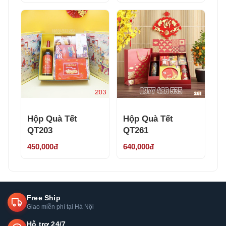
Hộp Quà Tết
Hộp Quà Tết
QT203
QT261
450,000đ
640,000đ
Free Ship
Giao miễn phí tại Hà Nội
Hỗ trợ 24/7