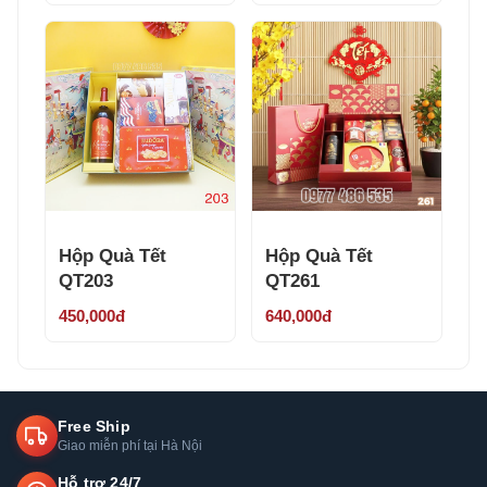
Hộp Quà Tết
Hộp Quà Tết
QT203
QT261
450,000đ
640,000đ
Free Ship
Giao miễn phí tại Hà Nội
Hỗ trợ 24/7