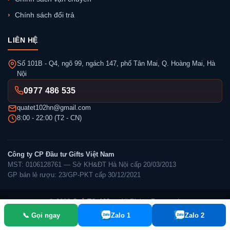
Chính sách đổi trả
LIÊN HỆ
Số 101B - Q4, ngõ 99, ngách 147, phố Tân Mai, Q. Hoàng Mai, Hà
Nội
0977 486 535
quatet102hn@gmail.com
8:00 - 22:00 (T2 - CN)
Công ty CP Đầu tư Gifts Việt Nam
MST: 0106128761 — Sở KH&ĐT Hà Nội cấp 20/03/2013
GP bán lẻ rượu: 23/GP-PKT cấp 30/12/2021
© 2026
Quà Tết 102
— All Rights Reserved.
📞 Gọi ngay
Zalo 1
Zalo 2
✓ Đã thông báo Bộ Công Thương