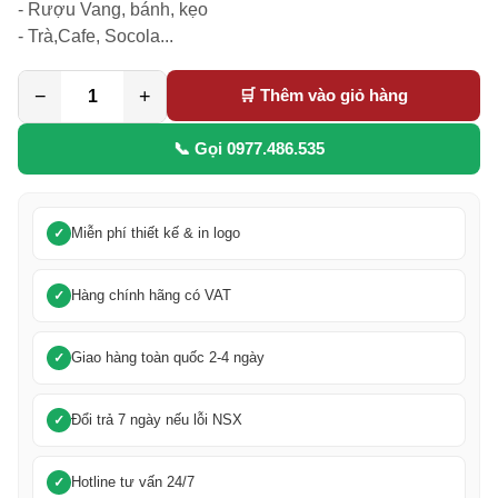
- Rượu Vang, bánh, kẹo

- Trà,Cafe, Socola...
−
+
🛒 Thêm vào giỏ hàng
📞 Gọi 0977.486.535
Miễn phí thiết kế & in logo
Hàng chính hãng có VAT
Giao hàng toàn quốc 2-4 ngày
Đổi trả 7 ngày nếu lỗi NSX
Hotline tư vấn 24/7