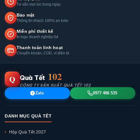
Tư vấn mọi lúc trong ngày
Bảo mật
Thông tin khách 100% an toàn
Miễn phí thiết kế
In logo doanh nghiệp 0đ
Thanh toán linh hoạt
Chuyển khoản, COD, ví điện tử
102
Q
Quà Tết
CÔNG TY SẢN XUẤT QUÀ TẾT 102
Zalo
0977 486 535
Z
DANH MỤC QUÀ TẾT
Hộp Quà Tết 2027