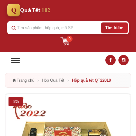
Q
102
Quà Tết
Tìm kiếm
0
›
›
Trang chủ
Hộp Quà Tết
Hộp quà tết QT22018
-8%