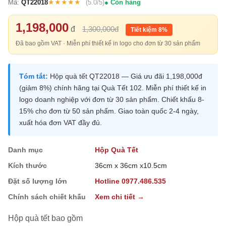
★★★★★
Mã:
QT22018
(5.0/5)
Còn hàng
1,198,000
đ
1,300,000đ
Tiết kiệm 8%
Đã bao gồm VAT · Miễn phí thiết kế in logo cho đơn từ 30 sản phẩm
Tóm tắt:
Hộp quà tết QT22018 — Giá ưu đãi 1,198,000đ
(giảm 8%) chính hãng tại Quà Tết 102. Miễn phí thiết kế in
logo doanh nghiệp với đơn từ 30 sản phẩm. Chiết khấu 8-
15% cho đơn từ 50 sản phẩm. Giao toàn quốc 2-4 ngày,
xuất hóa đơn VAT đầy đủ.
Danh mục
Hộp Quà Tết
Kích thước
36cm x 36cm x10.5cm
Đặt số lượng lớn
Hotline 0977.486.535
Chính sách chiết khấu
Xem chi tiết →
Hộp quà tết bao gồm
