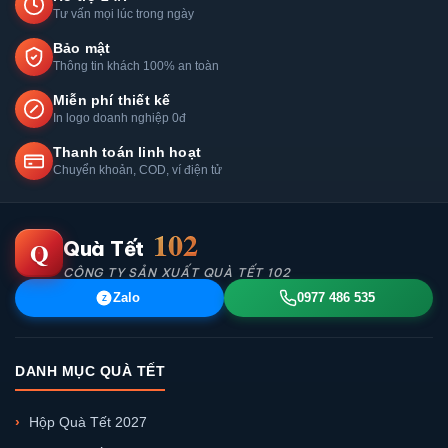
Tư vấn mọi lúc trong ngày
Bảo mật
Thông tin khách 100% an toàn
Miễn phí thiết kế
In logo doanh nghiệp 0đ
Thanh toán linh hoạt
Chuyển khoản, COD, ví điện tử
102
Q
Quà Tết
CÔNG TY SẢN XUẤT QUÀ TẾT 102
Zalo
0977 486 535
Z
DANH MỤC QUÀ TẾT
Hộp Quà Tết 2027