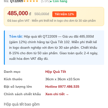
★★★★★
Mã:
QT22009
(5.0/5)
Còn hàng
485,000
đ
550,000đ
Tiết kiệm 12%
Đã bao gồm VAT · Miễn phí thiết kế in logo cho đơn từ 30 sản phẩm
Tóm tắt:
Hộp quà tết QT22009 — Giá ưu đãi 485,000đ
(giảm 12%) chính hãng tại Quà Tết 102. Miễn phí thiết kế
in logo doanh nghiệp với đơn từ 30 sản phẩm. Chiết khấu
8-15% cho đơn từ 50 sản phẩm. Giao toàn quốc 2-4 ngày,
xuất hóa đơn VAT đầy đủ.
Danh mục
Hộp Quà Tết
Kích thước
36cm x 36cm x10.5cm
Đặt số lượng lớn
Hotline 0977.486.535
Chính sách chiết khấu
Xem chi tiết →
Hộp quà tết bao gồm
