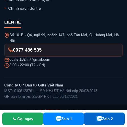
Chính sách đổi trả
LIÊN HỆ
Số 101B - Q4, ngõ 99, ngách 147, phố Tân Mai, Q. Hoàng Mai, Hà
Nội
0977 486 535
quatet102hn@gmail.com
8:00 - 22:00 (T2 - CN)
Công ty CP Đầu tư Gifts Việt Nam
MST: 0106128761 — Sở KH&ĐT Hà Nội cấp 20/03/2013
GP bán lẻ rượu: 23/GP-PKT cấp 30/12/2021
© 2026
Quà Tết 102
— All Rights Reserved.
📞 Gọi ngay
Zalo 1
Zalo 2
✓ Đã thông báo Bộ Công Thương