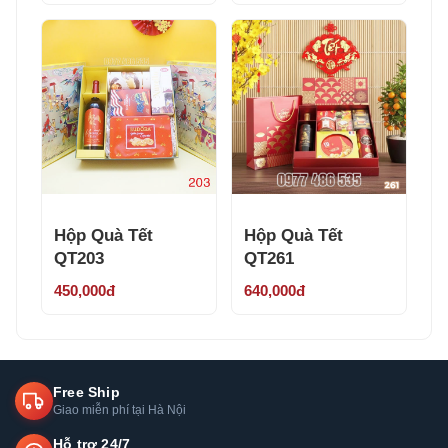
Hộp Quà Tết
Hộp Quà Tết
QT203
QT261
450,000đ
640,000đ
Free Ship
Giao miễn phí tại Hà Nội
Hỗ trợ 24/7