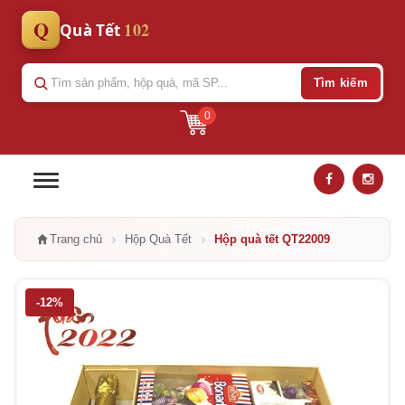
Q
102
Quà Tết
Tìm kiếm
0
›
›
Trang chủ
Hộp Quà Tết
Hộp quà tết QT22009
-12%