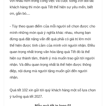
với nhau hơn trong công việc và cuộc sống.Với đối tác
khách hàng thì món quà Tết thể hiện sự yêu mến, biết
ơn, gắn bó....
- Tùy theo quan điểm của mỗi người sẽ chọn được cho
mình những món quà ý nghĩa khác nhau, nhưng bạn
đừng quá đặt nặng vấn đề quà phải có giá trị lớn mới
thể hiện được tính cảm của mình với người nhận. ĐIều
quan trọng nhất trong văn hóa tặng quà Tết đó là thể
hiện sự thành tâm, thành ý mà muốn trao gửi tới người
nhận. Và điều quan trọng nhất là thể hiện được thông
điệp, nội dung mà người tặng muốn gửi đến người
nhận.
Quà tết 102 xin gửi tới quý khách hàng một số lựa chọn
ý tưởng quà tết 2027.
Mẫu quà tết in logo 01