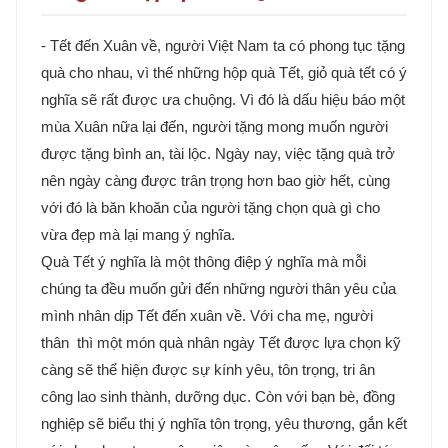
- Tết đến Xuân về, người Việt Nam ta có phong tục tặng
quà cho nhau, vì thế những hộp quà Tết, giỏ quà tết có ý
nghĩa sẽ rất được ưa chuộng. Vì đó là dấu hiệu báo một
mùa Xuân nữa lại đến, người tặng mong muốn người
được tặng bình an, tài lộc. Ngày nay, việc tặng quà trở
nên ngày càng được trân trọng hơn bao giờ hết, cùng
với đó là băn khoăn của người tặng chọn quà gì cho
vừa đẹp mà lại mang ý nghĩa.
Quà Tết ý nghĩa là một thông điệp ý nghĩa mà mỗi
chúng ta đều muốn gửi đến những người thân yêu của
mình nhân dịp Tết đến xuân về. Với cha mẹ, người
thân thì một món quà nhân ngày Tết được lựa chọn kỹ
càng sẽ thể hiện được sự kính yêu, tôn trọng, tri ân
công lao sinh thành, dưỡng dục. Còn với bạn bè, đồng
nghiệp sẽ biểu thị ý nghĩa tôn trọng, yêu thương, gắn kết