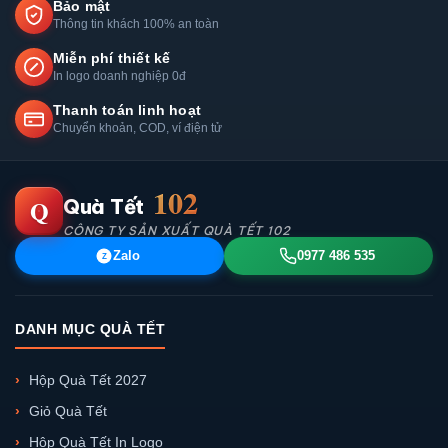
Bảo mật
Thông tin khách 100% an toàn
Miễn phí thiết kế
In logo doanh nghiệp 0đ
Thanh toán linh hoạt
Chuyển khoản, COD, ví điện tử
102
Q
Quà Tết
CÔNG TY SẢN XUẤT QUÀ TẾT 102
Zalo
0977 486 535
Z
DANH MỤC QUÀ TẾT
Hộp Quà Tết 2027
Giỏ Quà Tết
Hộp Quà Tết In Logo