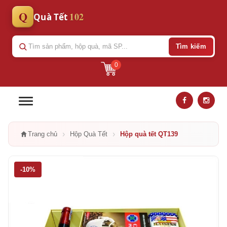
Q
102
Quà Tết
Tìm kiếm
0
›
›
Trang chủ
Hộp Quà Tết
Hộp quà tết QT139
-10%