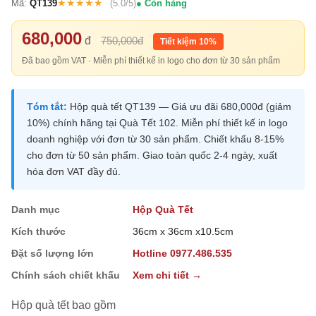
★★★★★
Mã:
QT139
(5.0/5)
Còn hàng
680,000
đ
750,000đ
Tiết kiệm 10%
Đã bao gồm VAT · Miễn phí thiết kế in logo cho đơn từ 30 sản phẩm
Tóm tắt:
Hộp quà tết QT139 — Giá ưu đãi 680,000đ (giảm
10%) chính hãng tại Quà Tết 102. Miễn phí thiết kế in logo
doanh nghiệp với đơn từ 30 sản phẩm. Chiết khấu 8-15%
cho đơn từ 50 sản phẩm. Giao toàn quốc 2-4 ngày, xuất
hóa đơn VAT đầy đủ.
Danh mục
Hộp Quà Tết
Kích thước
36cm x 36cm x10.5cm
Đặt số lượng lớn
Hotline 0977.486.535
Chính sách chiết khấu
Xem chi tiết →
Hộp quà tết bao gồm
