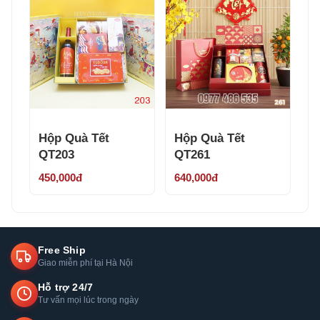
Hộp Quà Tết
Hộp Quà Tết
QT203
QT261
450,000đ
640,000đ
Free Ship
Giao miễn phí tại Hà Nội
Hỗ trợ 24/7
Tư vấn mọi lúc trong ngày