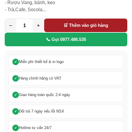
- Rượu Vang, bánh, kẹo

- Trà,Cafe, Socola...
−
+
🛒 Thêm vào giỏ hàng
📞 Gọi 0977.486.535
Miễn phí thiết kế & in logo
Hàng chính hãng có VAT
Giao hàng toàn quốc 2-4 ngày
Đổi trả 7 ngày nếu lỗi NSX
Hotline tư vấn 24/7