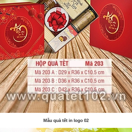
Mẫu quà tết in logo 02