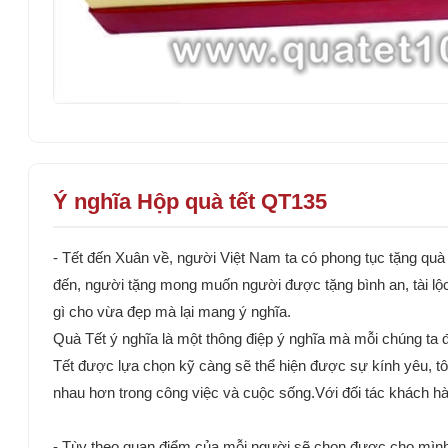
Ý nghĩa Hộp quà tết QT135
- Tết đến Xuân về, người Việt Nam ta có phong tục tặng quà 
đến, người tặng mong muốn người được tặng bình an, tài lộc
gì cho vừa đẹp mà lại mang ý nghĩa.
Quà Tết ý nghĩa là một thông điệp ý nghĩa mà mỗi chúng ta
Tết được lựa chọn kỹ càng sẽ thể hiện được sự kính yêu, tôn 
nhau hơn trong công việc và cuộc sống.Với đối tác khách hàn
- Tùy theo quan điểm của mỗi người sẽ chọn được cho mình 