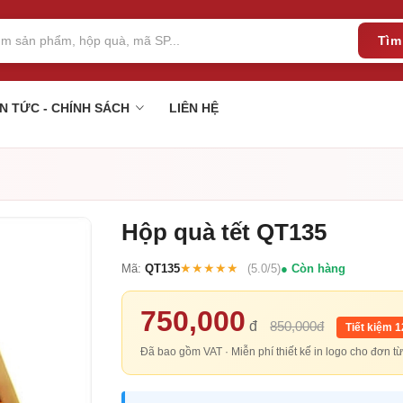
Tìm
IN TỨC - CHÍNH SÁCH
LIÊN HỆ
Hộp quà tết QT135
★★★★★
Mã:
QT135
(5.0/5)
Còn hàng
750,000
đ
850,000đ
Tiết kiệm 
Đã bao gồm VAT · Miễn phí thiết kế in logo cho đơn 