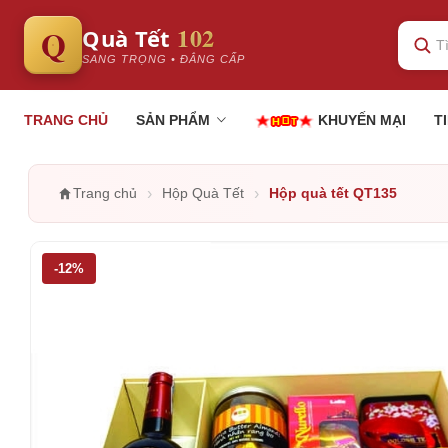
102
Q
Quà Tết
SANG TRỌNG • ĐẲNG CẤP
TRANG CHỦ
SẢN PHẨM
KHUYẾN MẠI
T
›
›
Trang chủ
Hộp Quà Tết
Hộp quà tết QT135
-12%