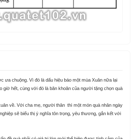
ược ưa chuộng. Vì đó là dấu hiệu báo một mùa Xuân nữa lại
o giờ hết, cùng với đó là băn khoăn của người tặng chọn quà
 xuân về. Với cha mẹ, người thân thì một món quà nhân ngày
ghiệp sẽ biểu thị ý nghĩa tôn trọng, yêu thương, gắn kết với
 đề quà phải có giá trị lớn mới thể hiện được tính cảm của