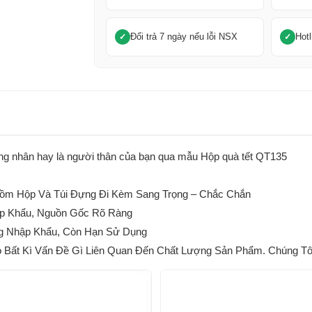
Đổi trả 7 ngày nếu lỗi NSX
Hotl
 công nhân hay là người thân của bạn qua mẫu Hộp quà tết QT135
m Hộp Và Túi Đựng Đi Kèm Sang Trọng – Chắc Chắn
p Khẩu, Nguồn Gốc Rõ Ràng
g Nhập Khẩu, Còn Hạn Sử Dụng
ất Kì Vấn Đề Gì Liên Quan Đến Chất Lượng Sản Phẩm. Chúng Tôi 