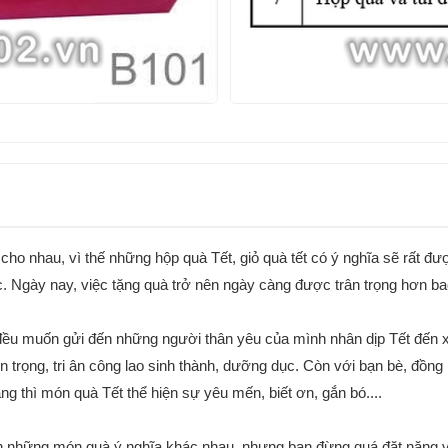
cho nhau, vì thế những hộp quà Tết, giỏ quà tết có ý nghĩa sẽ rất đ
. Ngày nay, việc tặng quà trở nên ngày càng được trân trọng hơn ba
 đều muốn gửi đến những người thân yêu của mình nhân dịp Tết đến
trọng, tri ân công lao sinh thành, dưỡng dục. Còn với bạn bè, đồng n
g thì món quà Tết thể hiện sự yêu mến, biết ơn, gắn bó....
những món quà ý nghĩa khác nhau, nhưng bạn đừng quá đặt nặng vấn