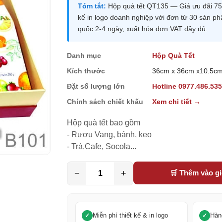
Tóm tắt:
Hộp quà tết QT135 — Giá ưu đãi 750
kế in logo doanh nghiệp với đơn từ 30 sản p
quốc 2-4 ngày, xuất hóa đơn VAT đầy đủ.
Danh mục
Hộp Quà Tết
Kích thước
36cm x 36cm x10.5c
Đặt số lượng lớn
Hotline 0977.486.53
Chính sách chiết khấu
Xem chi tiết →
Hộp quà tết bao gồm

- Rượu Vang, bánh, kẹo

- Trà,Cafe, Socola...
−
+
🛒 Thêm vào g
Miễn phí thiết kế & in logo
Hàn