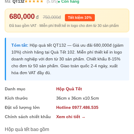
★★★★★
Mã:
QT132
(5.0/5)
Còn hàng
680,000
đ
750,000đ
Tiết kiệm 10%
Đã bao gồm VAT · Miễn phí thiết kế in logo cho đơn từ 30 sản phẩm
Tóm tắt:
Hộp quà tết QT132 — Giá ưu đãi 680,000đ (giảm
10%) chính hãng tại Quà Tết 102. Miễn phí thiết kế in logo
doanh nghiệp với đơn từ 30 sản phẩm. Chiết khấu 8-15%
cho đơn từ 50 sản phẩm. Giao toàn quốc 2-4 ngày, xuất
hóa đơn VAT đầy đủ.
Danh mục
Hộp Quà Tết
Kích thước
36cm x 36cm x10.5cm
Đặt số lượng lớn
Hotline 0977.486.535
Chính sách chiết khấu
Xem chi tiết →
Hộp quà tết bao gồm
