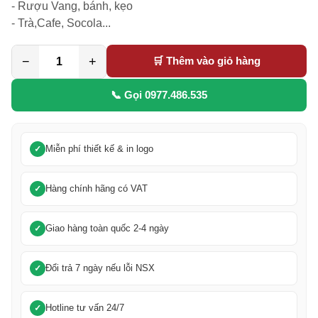
- Rượu Vang, bánh, kẹo

- Trà,Cafe, Socola...
−
+
🛒 Thêm vào giỏ hàng
📞 Gọi 0977.486.535
Miễn phí thiết kế & in logo
Hàng chính hãng có VAT
Giao hàng toàn quốc 2-4 ngày
Đổi trả 7 ngày nếu lỗi NSX
Hotline tư vấn 24/7