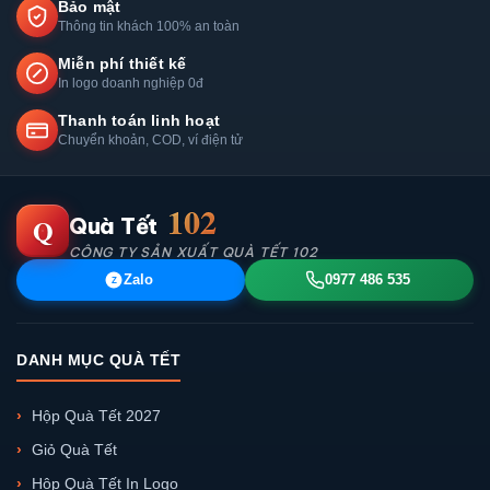
Bảo mật
Thông tin khách 100% an toàn
Miễn phí thiết kế
In logo doanh nghiệp 0đ
Thanh toán linh hoạt
Chuyển khoản, COD, ví điện tử
102
Q
Quà Tết
CÔNG TY SẢN XUẤT QUÀ TẾT 102
Zalo
0977 486 535
Z
DANH MỤC QUÀ TẾT
Hộp Quà Tết 2027
Giỏ Quà Tết
Hộp Quà Tết In Logo