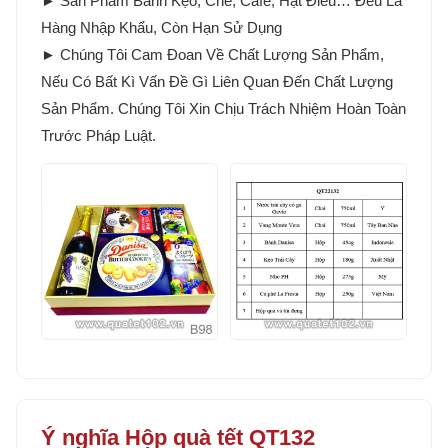
► Sản Phẩm Bánh Kẹo, Chè, Cafe, Hạt Điều… Đều Là
Hàng Nhập Khẩu, Còn Hạn Sử Dụng
► Chúng Tôi Cam Đoan Về Chất Lượng Sản Phẩm,
Nếu Có Bất Kì Vấn Đề Gì Liên Quan Đến Chất Lượng
Sản Phẩm. Chúng Tôi Xin Chịu Trách Nhiệm Hoàn Toàn
Trước Pháp Luật.
Ý nghĩa Hộp quà tết QT132