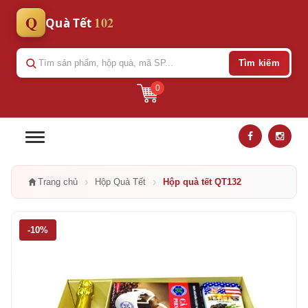
Q
102
Quà Tết
Tìm kiếm
0
›
›
Trang chủ
Hộp Quà Tết
Hộp quà tết QT132
-10%