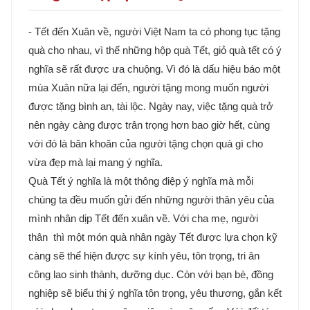
- Tết đến Xuân về, người Việt Nam ta có phong tục tặng
quà cho nhau, vì thế những hộp quà Tết, giỏ quà tết có ý
nghĩa sẽ rất được ưa chuộng. Vì đó là dấu hiệu báo một
mùa Xuân nữa lại đến, người tặng mong muốn người
được tặng bình an, tài lộc. Ngày nay, việc tặng quà trở
nên ngày càng được trân trọng hơn bao giờ hết, cùng
với đó là băn khoăn của người tặng chọn quà gì cho
vừa đẹp mà lại mang ý nghĩa.
Quà Tết ý nghĩa là một thông điệp ý nghĩa mà mỗi
chúng ta đều muốn gửi đến những người thân yêu của
mình nhân dịp Tết đến xuân về. Với cha mẹ, người
thân thì một món quà nhân ngày Tết được lựa chọn kỹ
càng sẽ thể hiện được sự kính yêu, tôn trọng, tri ân
công lao sinh thành, dưỡng dục. Còn với bạn bè, đồng
nghiệp sẽ biểu thị ý nghĩa tôn trọng, yêu thương, gắn kết