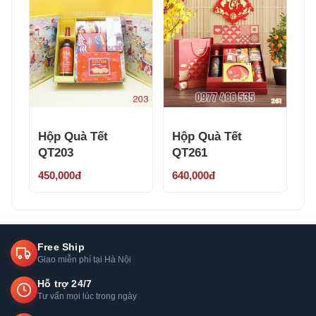
Hộp Quà Tết
Hộp Quà Tết
QT203
QT261
450,000đ
640,000đ
Free Ship
Giao miễn phí tại Hà Nội
Hỗ trợ 24/7
Tư vấn mọi lúc trong ngày