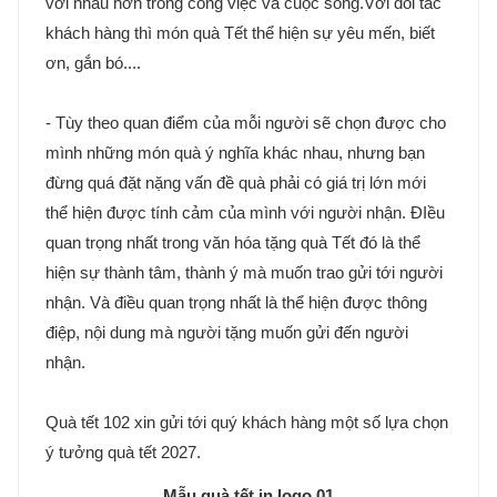
với nhau hơn trong công việc và cuộc sống.Với đối tác
khách hàng thì món quà Tết thể hiện sự yêu mến, biết
ơn, gắn bó....
- Tùy theo quan điểm của mỗi người sẽ chọn được cho
mình những món quà ý nghĩa khác nhau, nhưng bạn
đừng quá đặt nặng vấn đề quà phải có giá trị lớn mới
thể hiện được tính cảm của mình với người nhận. ĐIều
quan trọng nhất trong văn hóa tặng quà Tết đó là thể
hiện sự thành tâm, thành ý mà muốn trao gửi tới người
nhận. Và điều quan trọng nhất là thể hiện được thông
điệp, nội dung mà người tặng muốn gửi đến người
nhận.
Quà tết 102 xin gửi tới quý khách hàng một số lựa chọn
ý tưởng quà tết 2027.
Mẫu quà tết in logo 01