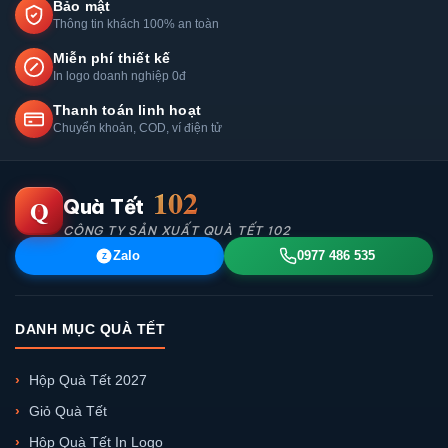
Bảo mật
Thông tin khách 100% an toàn
Miễn phí thiết kế
In logo doanh nghiệp 0đ
Thanh toán linh hoạt
Chuyển khoản, COD, ví điện tử
102
Q
Quà Tết
CÔNG TY SẢN XUẤT QUÀ TẾT 102
Zalo
0977 486 535
Z
DANH MỤC QUÀ TẾT
Hộp Quà Tết 2027
Giỏ Quà Tết
Hộp Quà Tết In Logo