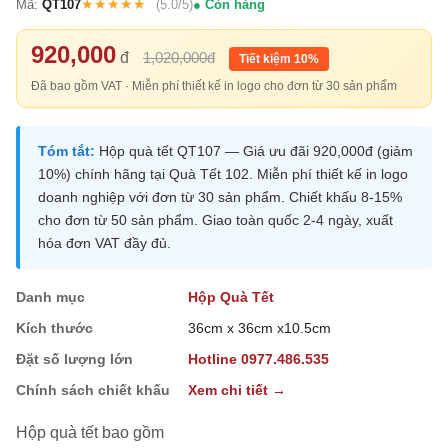
★★★★★
Mã:
QT107
(5.0/5)
Còn hàng
920,000
đ
1,020,000đ
Tiết kiệm 10%
Đã bao gồm VAT · Miễn phí thiết kế in logo cho đơn từ 30 sản phẩm
Tóm tắt:
Hộp quà tết QT107 — Giá ưu đãi 920,000đ (giảm
10%) chính hãng tại Quà Tết 102. Miễn phí thiết kế in logo
doanh nghiệp với đơn từ 30 sản phẩm. Chiết khấu 8-15%
cho đơn từ 50 sản phẩm. Giao toàn quốc 2-4 ngày, xuất
hóa đơn VAT đầy đủ.
Danh mục
Hộp Quà Tết
Kích thước
36cm x 36cm x10.5cm
Đặt số lượng lớn
Hotline 0977.486.535
Chính sách chiết khấu
Xem chi tiết →
Hộp quà tết bao gồm
