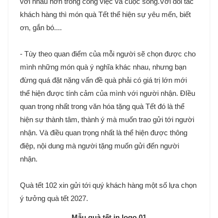
với nhau hơn trong công việc và cuộc sống.Với đối tác
khách hàng thì món quà Tết thể hiện sự yêu mến, biết
ơn, gắn bó....
- Tùy theo quan điểm của mỗi người sẽ chọn được cho
mình những món quà ý nghĩa khác nhau, nhưng bạn
đừng quá đặt nặng vấn đề quà phải có giá trị lớn mới
thể hiện được tính cảm của mình với người nhận. ĐIều
quan trọng nhất trong văn hóa tặng quà Tết đó là thể
hiện sự thành tâm, thành ý mà muốn trao gửi tới người
nhận. Và điều quan trọng nhất là thể hiện được thông
điệp, nội dung mà người tặng muốn gửi đến người
nhận.
Quà tết 102 xin gửi tới quý khách hàng một số lựa chọn
ý tưởng quà tết 2027.
Mẫu quà tết in logo 01