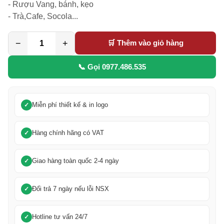
- Rượu Vang, bánh, kẹo

- Trà,Cafe, Socola...
−
+
🛒 Thêm vào giỏ hàng
📞 Gọi 0977.486.535
Miễn phí thiết kế & in logo
Hàng chính hãng có VAT
Giao hàng toàn quốc 2-4 ngày
Đổi trả 7 ngày nếu lỗi NSX
Hotline tư vấn 24/7