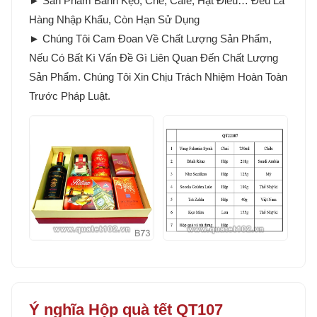
► Sản Phẩm Bánh Kẹo, Chè, Cafe, Hạt Điều… Đều Là
Hàng Nhập Khẩu, Còn Hạn Sử Dụng
► Chúng Tôi Cam Đoan Về Chất Lượng Sản Phẩm,
Nếu Có Bất Kì Vấn Đề Gì Liên Quan Đến Chất Lượng
Sản Phẩm. Chúng Tôi Xin Chịu Trách Nhiệm Hoàn Toàn
Trước Pháp Luật.
Ý nghĩa Hộp quà tết QT107