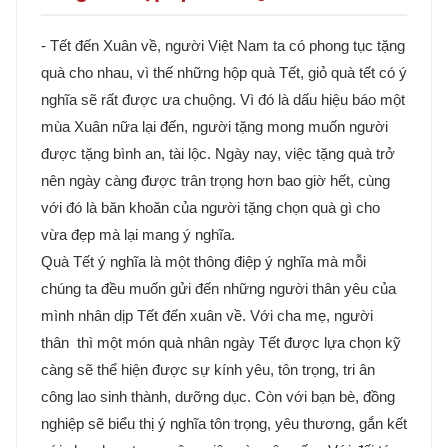
- Tết đến Xuân về, người Việt Nam ta có phong tục tặng
quà cho nhau, vì thế những hộp quà Tết, giỏ quà tết có ý
nghĩa sẽ rất được ưa chuộng. Vì đó là dấu hiệu báo một
mùa Xuân nữa lại đến, người tặng mong muốn người
được tặng bình an, tài lộc. Ngày nay, việc tặng quà trở
nên ngày càng được trân trọng hơn bao giờ hết, cùng
với đó là băn khoăn của người tặng chọn quà gì cho
vừa đẹp mà lại mang ý nghĩa.
Quà Tết ý nghĩa là một thông điệp ý nghĩa mà mỗi
chúng ta đều muốn gửi đến những người thân yêu của
mình nhân dịp Tết đến xuân về. Với cha mẹ, người
thân thì một món quà nhân ngày Tết được lựa chọn kỹ
càng sẽ thể hiện được sự kính yêu, tôn trọng, tri ân
công lao sinh thành, dưỡng dục. Còn với bạn bè, đồng
nghiệp sẽ biểu thị ý nghĩa tôn trọng, yêu thương, gắn kết