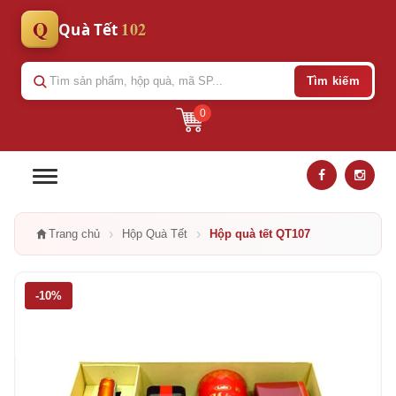
Q
102
Quà Tết
Tìm kiếm
0
›
›
Trang chủ
Hộp Quà Tết
Hộp quà tết QT107
-10%