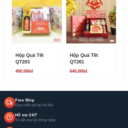
Hộp Quà Tết
Hộp Quà Tết
QT203
QT261
450,000đ
640,000đ
Free Ship
Giao miễn phí tại Hà Nội
Hỗ trợ 24/7
Tư vấn mọi lúc trong ngày