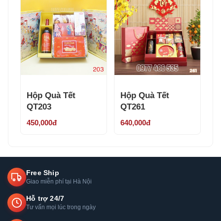
Hộp Quà Tết
Hộp Quà Tết
QT203
QT261
450,000đ
640,000đ
Free Ship
Giao miễn phí tại Hà Nội
Hỗ trợ 24/7
Tư vấn mọi lúc trong ngày