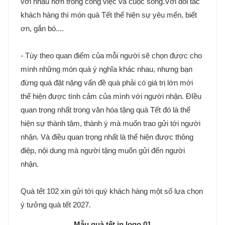
với nhau hơn trong công việc và cuộc sống.Với đối tác
khách hàng thì món quà Tết thể hiện sự yêu mến, biết
ơn, gắn bó....
- Tùy theo quan điểm của mỗi người sẽ chọn được cho
mình những món quà ý nghĩa khác nhau, nhưng bạn
đừng quá đặt nặng vấn đề quà phải có giá trị lớn mới
thể hiện được tính cảm của mình với người nhận. ĐIều
quan trọng nhất trong văn hóa tặng quà Tết đó là thể
hiện sự thành tâm, thành ý mà muốn trao gửi tới người
nhận. Và điều quan trọng nhất là thể hiện được thông
điệp, nội dung mà người tặng muốn gửi đến người
nhận.
Quà tết 102 xin gửi tới quý khách hàng một số lựa chọn
ý tưởng quà tết 2027.
Mẫu quà tết in logo 01