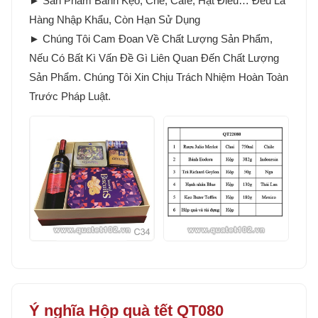
► Sản Phẩm Bánh Kẹo, Chè, Cafe, Hạt Điều… Đều Là
Hàng Nhập Khẩu, Còn Hạn Sử Dụng
► Chúng Tôi Cam Đoan Về Chất Lượng Sản Phẩm,
Nếu Có Bất Kì Vấn Đề Gì Liên Quan Đến Chất Lượng
Sản Phẩm. Chúng Tôi Xin Chịu Trách Nhiệm Hoàn Toàn
Trước Pháp Luật.
Ý nghĩa Hộp quà tết QT080