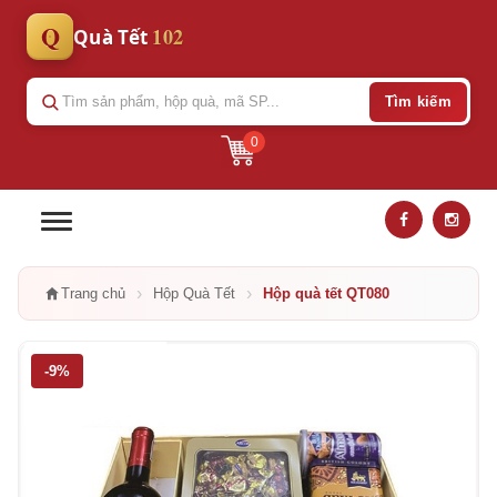
Q
102
Quà Tết
Tìm kiếm
0
›
›
Trang chủ
Hộp Quà Tết
Hộp quà tết QT080
-9%