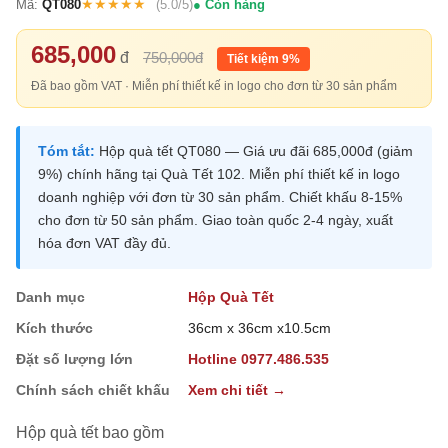
★★★★★
Mã:
QT080
(5.0/5)
Còn hàng
685,000
đ
750,000đ
Tiết kiệm 9%
Đã bao gồm VAT · Miễn phí thiết kế in logo cho đơn từ 30 sản phẩm
Tóm tắt:
Hộp quà tết QT080 — Giá ưu đãi 685,000đ (giảm
9%) chính hãng tại Quà Tết 102. Miễn phí thiết kế in logo
doanh nghiệp với đơn từ 30 sản phẩm. Chiết khấu 8-15%
cho đơn từ 50 sản phẩm. Giao toàn quốc 2-4 ngày, xuất
hóa đơn VAT đầy đủ.
Danh mục
Hộp Quà Tết
Kích thước
36cm x 36cm x10.5cm
Đặt số lượng lớn
Hotline 0977.486.535
Chính sách chiết khấu
Xem chi tiết →
Hộp quà tết bao gồm
