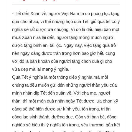
- Tết đến Xuân về, người Việt Nam ta có phong tục tặng
quà cho nhau, vì thế những hộp quà Tết, giỏ quà tết có ý
nghĩa sẽ rất được ưa chuộng. Vì đó là dấu hiệu báo một
mùa Xuân nữa lại đến, người tặng mong muốn người
được tặng bình an, tài lộc. Ngày nay, việc tặng quà trở
nên ngày càng được trân trọng hơn bao giờ hết, cùng
với đó là băn khoăn của người tặng chọn quà gì cho
vừa đẹp mà lại mang ý nghĩa.
Quà Tết ý nghĩa là một thông điệp ý nghĩa mà mỗi
chúng ta đều muốn gửi đến những người thân yêu của
mình nhân dịp Tết đến xuân về. Với cha mẹ, người
thân thì một món quà nhân ngày Tết được lựa chọn kỹ
càng sẽ thể hiện được sự kính yêu, tôn trọng, tri ân
công lao sinh thành, dưỡng dục. Còn với bạn bè, đồng
nghiệp sẽ biểu thị ý nghĩa tôn trọng, yêu thương, gắn kết