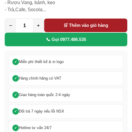
- Rượu Vang, bánh, kẹo

- Trà,Cafe, Socola...
−
+
🛒 Thêm vào giỏ hàng
📞 Gọi 0977.486.535
Miễn phí thiết kế & in logo
Hàng chính hãng có VAT
Giao hàng toàn quốc 2-4 ngày
Đổi trả 7 ngày nếu lỗi NSX
Hotline tư vấn 24/7