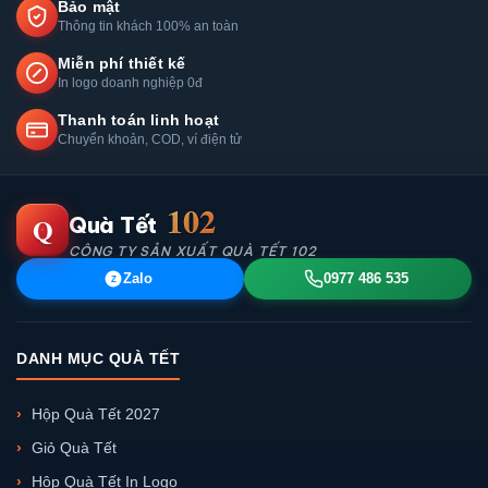
Bảo mật
Thông tin khách 100% an toàn
Miễn phí thiết kế
In logo doanh nghiệp 0đ
Thanh toán linh hoạt
Chuyển khoản, COD, ví điện tử
102
Q
Quà Tết
CÔNG TY SẢN XUẤT QUÀ TẾT 102
Zalo
0977 486 535
Z
DANH MỤC QUÀ TẾT
Hộp Quà Tết 2027
Giỏ Quà Tết
Hộp Quà Tết In Logo