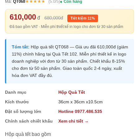
★★★★★
Mã:
QT068
(5.0/5)
Còn hàng
610,000
đ
680,000đ
Tiết kiệm 11%
Đã bao gồm VAT · Miễn phí thiết kế in logo cho đơn từ 30 sản phẩm
Tóm tắt:
Hộp quà tết QT068 — Giá ưu đãi 610,000đ (giảm
11%) chính hãng tại Quà Tết 102. Miễn phí thiết kế in logo
doanh nghiệp với đơn từ 30 sản phẩm. Chiết khấu 8-15%
cho đơn từ 50 sản phẩm. Giao toàn quốc 2-4 ngày, xuất
hóa đơn VAT đầy đủ.
Danh mục
Hộp Quà Tết
Kích thước
36cm x 36cm x10.5cm
Đặt số lượng lớn
Hotline 0977.486.535
Chính sách chiết khấu
Xem chi tiết →
Hộp quà tết bao gồm
