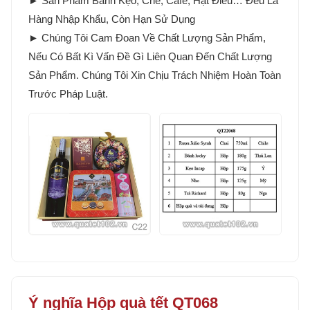
► Sản Phẩm Bánh Kẹo, Chè, Cafe, Hạt Điều… Đều Là
Hàng Nhập Khẩu, Còn Hạn Sử Dụng
► Chúng Tôi Cam Đoan Về Chất Lượng Sản Phẩm,
Nếu Có Bất Kì Vấn Đề Gì Liên Quan Đến Chất Lượng
Sản Phẩm. Chúng Tôi Xin Chịu Trách Nhiệm Hoàn Toàn
Trước Pháp Luật.
Ý nghĩa Hộp quà tết QT068