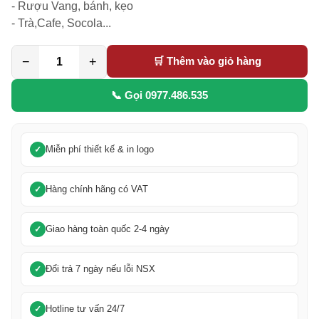
- Rượu Vang, bánh, kẹo

- Trà,Cafe, Socola...
−
+
🛒 Thêm vào giỏ hàng
📞 Gọi 0977.486.535
Miễn phí thiết kế & in logo
Hàng chính hãng có VAT
Giao hàng toàn quốc 2-4 ngày
Đổi trả 7 ngày nếu lỗi NSX
Hotline tư vấn 24/7