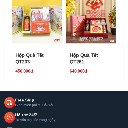
Hộp Quà Tết
Hộp Quà Tết
QT203
QT261
450,000đ
640,000đ
Free Ship
Giao miễn phí tại Hà Nội
Hỗ trợ 24/7
Tư vấn mọi lúc trong ngày