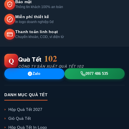
Bảo mật
Thông tin khách 100% an toàn
Miễn phí thiết kế
In logo doanh nghiệp 0đ
Thanh toán linh hoạt
Chuyển khoản, COD, ví điện tử
102
Q
Quà Tết
CÔNG TY SẢN XUẤT QUÀ TẾT 102
Zalo
0977 486 535
Z
DANH MỤC QUÀ TẾT
Hộp Quà Tết 2027
Giỏ Quà Tết
Hộp Quà Tết In Logo