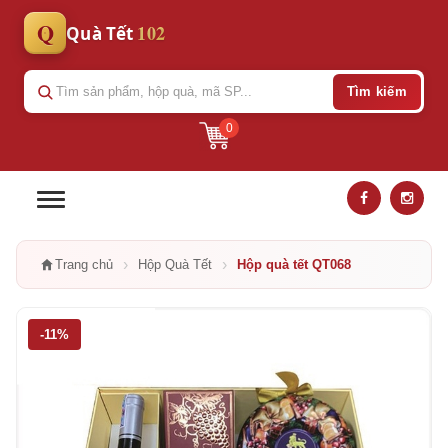
Q
102
Quà Tết
Tìm kiếm
0
›
›
Trang chủ
Hộp Quà Tết
Hộp quà tết QT068
-11%