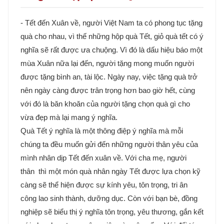
- Tết đến Xuân về, người Việt Nam ta có phong tục tặng
quà cho nhau, vì thế những hộp quà Tết, giỏ quà tết có ý
nghĩa sẽ rất được ưa chuộng. Vì đó là dấu hiệu báo một
mùa Xuân nữa lại đến, người tặng mong muốn người
được tặng bình an, tài lộc. Ngày nay, việc tặng quà trở
nên ngày càng được trân trọng hơn bao giờ hết, cùng
với đó là băn khoăn của người tặng chọn quà gì cho
vừa đẹp mà lại mang ý nghĩa.
Quà Tết ý nghĩa là một thông điệp ý nghĩa mà mỗi
chúng ta đều muốn gửi đến những người thân yêu của
mình nhân dịp Tết đến xuân về. Với cha mẹ, người
thân thì một món quà nhân ngày Tết được lựa chọn kỹ
càng sẽ thể hiện được sự kính yêu, tôn trọng, tri ân
công lao sinh thành, dưỡng dục. Còn với bạn bè, đồng
nghiệp sẽ biểu thị ý nghĩa tôn trọng, yêu thương, gắn kết