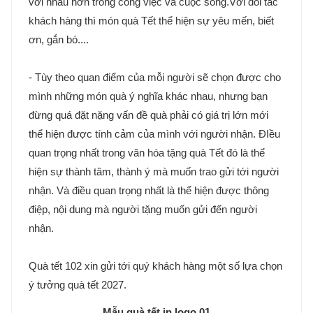
với nhau hơn trong công việc và cuộc sống.Với đối tác
khách hàng thì món quà Tết thể hiện sự yêu mến, biết
ơn, gắn bó....
- Tùy theo quan điểm của mỗi người sẽ chọn được cho
mình những món quà ý nghĩa khác nhau, nhưng bạn
đừng quá đặt nặng vấn đề quà phải có giá trị lớn mới
thể hiện được tính cảm của mình với người nhận. ĐIều
quan trọng nhất trong văn hóa tặng quà Tết đó là thể
hiện sự thành tâm, thành ý mà muốn trao gửi tới người
nhận. Và điều quan trọng nhất là thể hiện được thông
điệp, nội dung mà người tặng muốn gửi đến người
nhận.
Quà tết 102 xin gửi tới quý khách hàng một số lựa chọn
ý tưởng quà tết 2027.
Mẫu quà tết in logo 01