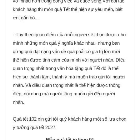
với nhau hơn trong công việc và cuộc sống.Với đối tác
khách hàng thì món quà Tết thể hiện sự yêu mến, biết
ơn, gắn bó....
- Tùy theo quan điểm của mỗi người sẽ chọn được cho
mình những món quà ý nghĩa khác nhau, nhưng bạn
đừng quá đặt nặng vấn đề quà phải có giá trị lớn mới
thể hiện được tính cảm của mình với người nhận. ĐIều
quan trọng nhất trong văn hóa tặng quà Tết đó là thể
hiện sự thành tâm, thành ý mà muốn trao gửi tới người
nhận. Và điều quan trọng nhất là thể hiện được thông
điệp, nội dung mà người tặng muốn gửi đến người
nhận.
Quà tết 102 xin gửi tới quý khách hàng một số lựa chọn
ý tưởng quà tết 2027.
Mẫu quà tết in logo 01