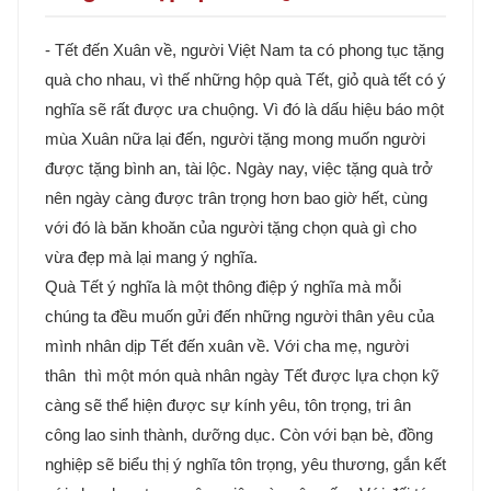
- Tết đến Xuân về, người Việt Nam ta có phong tục tặng
quà cho nhau, vì thế những hộp quà Tết, giỏ quà tết có ý
nghĩa sẽ rất được ưa chuộng. Vì đó là dấu hiệu báo một
mùa Xuân nữa lại đến, người tặng mong muốn người
được tặng bình an, tài lộc. Ngày nay, việc tặng quà trở
nên ngày càng được trân trọng hơn bao giờ hết, cùng
với đó là băn khoăn của người tặng chọn quà gì cho
vừa đẹp mà lại mang ý nghĩa.
Quà Tết ý nghĩa là một thông điệp ý nghĩa mà mỗi
chúng ta đều muốn gửi đến những người thân yêu của
mình nhân dịp Tết đến xuân về. Với cha mẹ, người
thân thì một món quà nhân ngày Tết được lựa chọn kỹ
càng sẽ thể hiện được sự kính yêu, tôn trọng, tri ân
công lao sinh thành, dưỡng dục. Còn với bạn bè, đồng
nghiệp sẽ biểu thị ý nghĩa tôn trọng, yêu thương, gắn kết