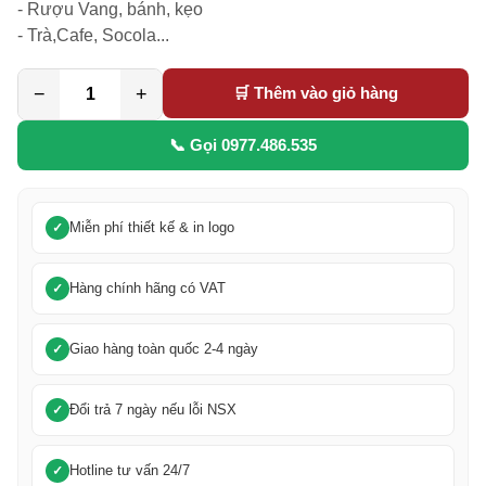
- Rượu Vang, bánh, kẹo

- Trà,Cafe, Socola...
−
+
🛒 Thêm vào giỏ hàng
📞 Gọi 0977.486.535
Miễn phí thiết kế & in logo
Hàng chính hãng có VAT
Giao hàng toàn quốc 2-4 ngày
Đổi trả 7 ngày nếu lỗi NSX
Hotline tư vấn 24/7