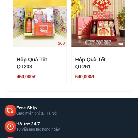
Hộp Quà Tết
Hộp Quà Tết
QT203
QT261
450,000đ
640,000đ
Free Ship
Giao miễn phí tại Hà Nội
Hỗ trợ 24/7
Tư vấn mọi lúc trong ngày