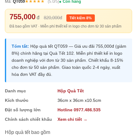
★★★★★
Mã:
QT059
(5.0/5)
Còn hàng
755,000
đ
820,000đ
Tiết kiệm 8%
Đã bao gồm VAT · Miễn phí thiết kế in logo cho đơn từ 30 sản phẩm
Tóm tắt:
Hộp quà tết QT059 — Giá ưu đãi 755,000đ (giảm
8%) chính hãng tại Quà Tết 102. Miễn phí thiết kế in logo
doanh nghiệp với đơn từ 30 sản phẩm. Chiết khấu 8-15%
cho đơn từ 50 sản phẩm. Giao toàn quốc 2-4 ngày, xuất
hóa đơn VAT đầy đủ.
Danh mục
Hộp Quà Tết
Kích thước
36cm x 36cm x10.5cm
Đặt số lượng lớn
Hotline 0977.486.535
Chính sách chiết khấu
Xem chi tiết →
Hộp quà tết bao gồm
