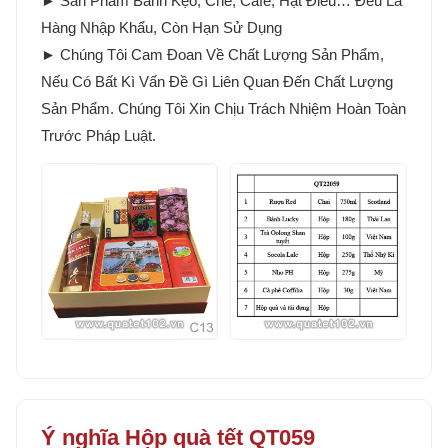
► Sản Phẩm Bánh Kẹo, Chè, Cafe, Hạt Điều… Đều Là
Hàng Nhập Khẩu, Còn Hạn Sử Dụng
► Chúng Tôi Cam Đoan Về Chất Lượng Sản Phẩm,
Nếu Có Bất Kì Vấn Đề Gì Liên Quan Đến Chất Lượng
Sản Phẩm. Chúng Tôi Xin Chịu Trách Nhiệm Hoàn Toàn
Trước Pháp Luật.
Ý nghĩa Hộp quà tết QT059