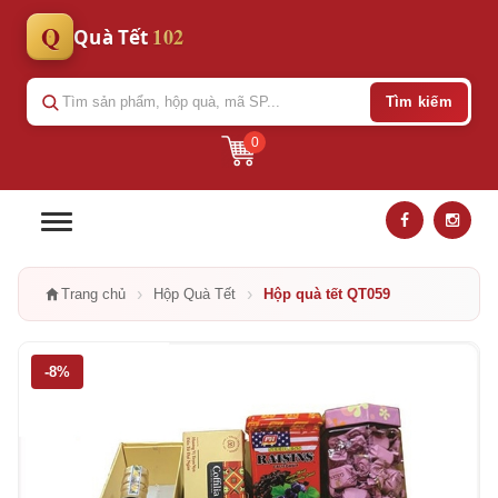
Q
102
Quà Tết
Tìm kiếm
0
›
›
Trang chủ
Hộp Quà Tết
Hộp quà tết QT059
-8%