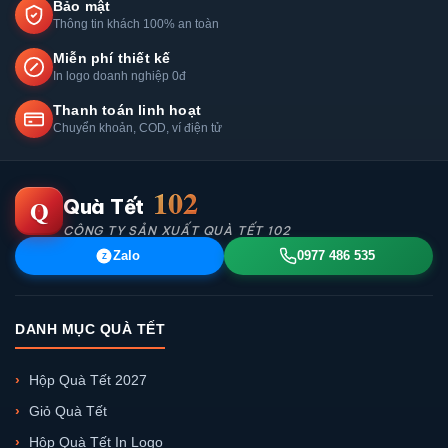
Bảo mật
Thông tin khách 100% an toàn
Miễn phí thiết kế
In logo doanh nghiệp 0đ
Thanh toán linh hoạt
Chuyển khoản, COD, ví điện tử
102
Q
Quà Tết
CÔNG TY SẢN XUẤT QUÀ TẾT 102
Zalo
0977 486 535
Z
DANH MỤC QUÀ TẾT
Hộp Quà Tết 2027
Giỏ Quà Tết
Hộp Quà Tết In Logo