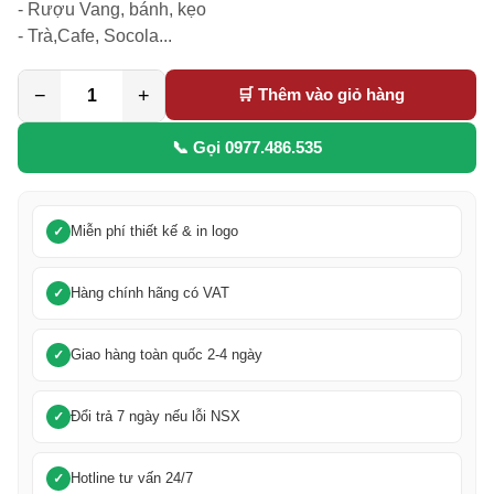
- Rượu Vang, bánh, kẹo

- Trà,Cafe, Socola...
−
+
🛒 Thêm vào giỏ hàng
📞 Gọi 0977.486.535
Miễn phí thiết kế & in logo
Hàng chính hãng có VAT
Giao hàng toàn quốc 2-4 ngày
Đổi trả 7 ngày nếu lỗi NSX
Hotline tư vấn 24/7