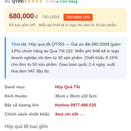
★★★★★
Mã:
QT055
(5.0/5)
Còn hàng
680,000
đ
780,000đ
Tiết kiệm 13%
Đã bao gồm VAT · Miễn phí thiết kế in logo cho đơn từ 30 sản phẩm
Tóm tắt:
Hộp quà tết QT055 — Giá ưu đãi 680,000đ (giảm
13%) chính hãng tại Quà Tết 102. Miễn phí thiết kế in logo
doanh nghiệp với đơn từ 30 sản phẩm. Chiết khấu 8-15%
cho đơn từ 50 sản phẩm. Giao toàn quốc 2-4 ngày, xuất
hóa đơn VAT đầy đủ.
Danh mục
Hộp Quà Tết
Kích thước
36cm x 36cm x10.5cm
Đặt số lượng lớn
Hotline 0977.486.535
Chính sách chiết khấu
Xem chi tiết →
Hộp quà tết bao gồm
