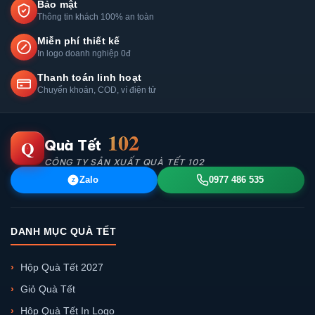
Bảo mật
Thông tin khách 100% an toàn
Miễn phí thiết kế
In logo doanh nghiệp 0đ
Thanh toán linh hoạt
Chuyển khoản, COD, ví điện tử
102
Q
Quà Tết
CÔNG TY SẢN XUẤT QUÀ TẾT 102
Zalo
0977 486 535
Z
DANH MỤC QUÀ TẾT
Hộp Quà Tết 2027
Giỏ Quà Tết
Hộp Quà Tết In Logo