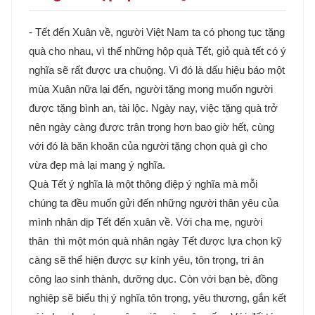
- Tết đến Xuân về, người Việt Nam ta có phong tục tặng
quà cho nhau, vì thế những hộp quà Tết, giỏ quà tết có ý
nghĩa sẽ rất được ưa chuộng. Vì đó là dấu hiệu báo một
mùa Xuân nữa lại đến, người tặng mong muốn người
được tặng bình an, tài lộc. Ngày nay, việc tặng quà trở
nên ngày càng được trân trọng hơn bao giờ hết, cùng
với đó là băn khoăn của người tặng chọn quà gì cho
vừa đẹp mà lại mang ý nghĩa.
Quà Tết ý nghĩa là một thông điệp ý nghĩa mà mỗi
chúng ta đều muốn gửi đến những người thân yêu của
mình nhân dịp Tết đến xuân về. Với cha mẹ, người
thân thì một món quà nhân ngày Tết được lựa chọn kỹ
càng sẽ thể hiện được sự kính yêu, tôn trọng, tri ân
công lao sinh thành, dưỡng dục. Còn với bạn bè, đồng
nghiệp sẽ biểu thị ý nghĩa tôn trọng, yêu thương, gắn kết