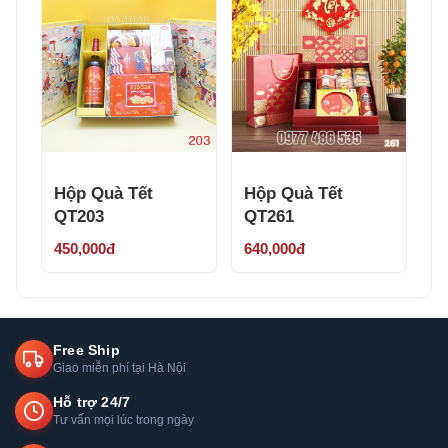
Hộp Quà Tết
Hộp Quà Tết
QT203
QT261
450,000đ
640,000đ
Free Ship
Giao miễn phí tại Hà Nội
Hỗ trợ 24/7
Tư vấn mọi lúc trong ngày