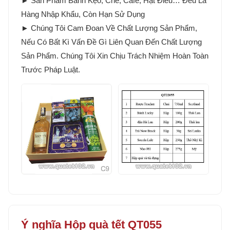
► Sản Phẩm Bánh Kẹo, Chè, Cafe, Hạt Điều… Đều Là
Hàng Nhập Khẩu, Còn Hạn Sử Dụng
► Chúng Tôi Cam Đoan Về Chất Lượng Sản Phẩm,
Nếu Có Bất Kì Vấn Đề Gì Liên Quan Đến Chất Lượng
Sản Phẩm. Chúng Tôi Xin Chịu Trách Nhiệm Hoàn Toàn
Trước Pháp Luật.
Ý nghĩa Hộp quà tết QT055