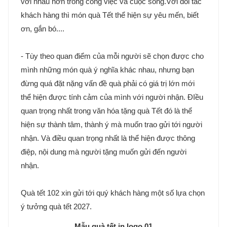
với nhau hơn trong công việc và cuộc sống.Với đối tác
khách hàng thì món quà Tết thể hiện sự yêu mến, biết
ơn, gắn bó....
- Tùy theo quan điểm của mỗi người sẽ chọn được cho
mình những món quà ý nghĩa khác nhau, nhưng bạn
đừng quá đặt nặng vấn đề quà phải có giá trị lớn mới
thể hiện được tính cảm của mình với người nhận. ĐIều
quan trọng nhất trong văn hóa tặng quà Tết đó là thể
hiện sự thành tâm, thành ý mà muốn trao gửi tới người
nhận. Và điều quan trọng nhất là thể hiện được thông
điệp, nội dung mà người tặng muốn gửi đến người
nhận.
Quà tết 102 xin gửi tới quý khách hàng một số lựa chọn
ý tưởng quà tết 2027.
Mẫu quà tết in logo 01