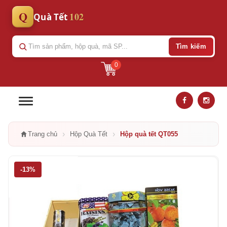
Q
102
Quà Tết
Tìm kiếm
0
›
›
Trang chủ
Hộp Quà Tết
Hộp quà tết QT055
-13%