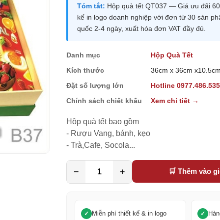
Tóm tắt:
Hộp quà tết QT037 — Giá ưu đãi 608
kế in logo doanh nghiệp với đơn từ 30 sản p
quốc 2-4 ngày, xuất hóa đơn VAT đầy đủ.
Danh mục
Hộp Quà Tết
Kích thước
36cm x 36cm x10.5c
Đặt số lượng lớn
Hotline 0977.486.53
Chính sách chiết khấu
Xem chi tiết →
Hộp quà tết bao gồm

- Rượu Vang, bánh, kẹo

- Trà,Cafe, Socola...
−
+
🛒 Thêm vào g
Miễn phí thiết kế & in logo
Hàn