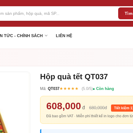
Tìm
IN TỨC - CHÍNH SÁCH
LIÊN HỆ
Hộp quà tết QT037
★★★★★
Mã:
QT037
(5.0/5)
Còn hàng
608,000
đ
680,000đ
Tiết kiệm 
Đã bao gồm VAT · Miễn phí thiết kế in logo cho đơn 