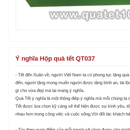
Ý nghĩa Hộp quà tết QT037
- Tết đến Xuân về, người Việt Nam ta có phong tục tặng quà 
đến, người tặng mong muốn người được tặng bình an, tài lộc
gì cho vừa đẹp mà lại mang ý nghĩa.
Quà Tết ý nghĩa là một thông điệp ý nghĩa mà mỗi chúng ta
Tết được lựa chọn kỹ càng sẽ thể hiện được sự kính yêu, tôn 
nhau hơn trong công việc và cuộc sống.Với đối tác khách hàn
- Tùy theo quan điểm của mỗi người sẽ chọn được cho mình 