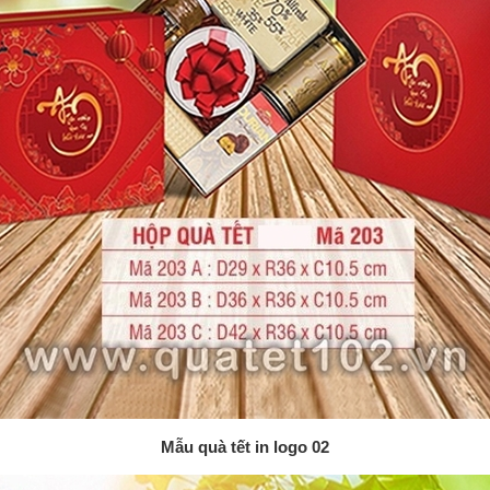
Mẫu quà tết in logo 02