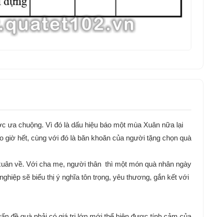
ược ưa chuộng. Vì đó là dấu hiệu báo một mùa Xuân nữa lại
o giờ hết, cùng với đó là băn khoăn của người tặng chọn quà
 xuân về. Với cha mẹ, người thân thì một món quà nhân ngày
ghiệp sẽ biểu thị ý nghĩa tôn trọng, yêu thương, gắn kết với
 đề quà phải có giá trị lớn mới thể hiện được tính cảm của