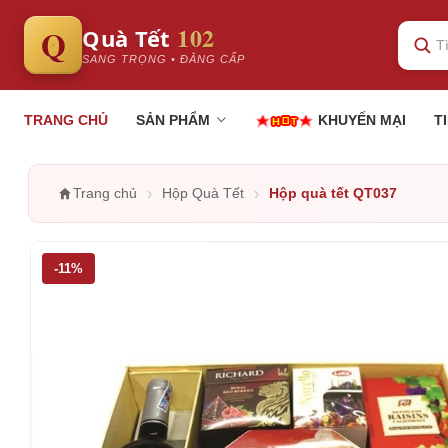
102
Q
Quà Tết
SANG TRỌNG • ĐẲNG CẤP
TRANG CHỦ
SẢN PHẨM
KHUYẾN MẠI
T
›
›
Trang chủ
Hộp Quà Tết
Hộp quà tết QT037
-11%