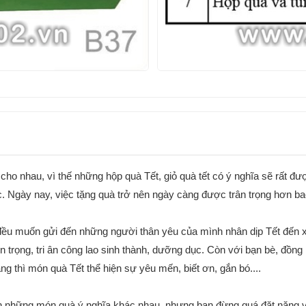
cho nhau, vì thế những hộp quà Tết, giỏ quà tết có ý nghĩa sẽ rất đ
. Ngày nay, việc tặng quà trở nên ngày càng được trân trọng hơn ba
 đều muốn gửi đến những người thân yêu của mình nhân dịp Tết đến
trọng, tri ân công lao sinh thành, dưỡng dục. Còn với bạn bè, đồng n
g thì món quà Tết thể hiện sự yêu mến, biết ơn, gắn bó....
những món quà ý nghĩa khác nhau, nhưng bạn đừng quá đặt nặng vấn