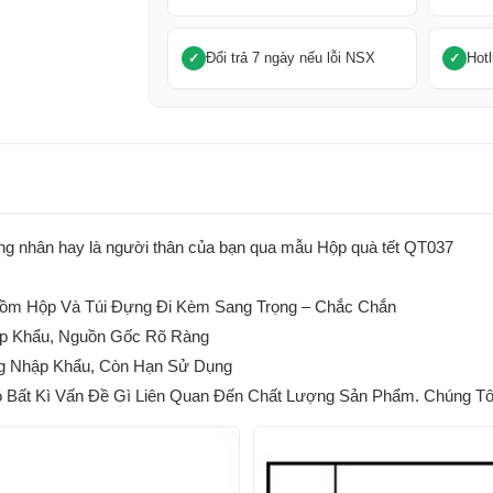
Đổi trả 7 ngày nếu lỗi NSX
Hotl
 công nhân hay là người thân của bạn qua mẫu Hộp quà tết QT037
m Hộp Và Túi Đựng Đi Kèm Sang Trọng – Chắc Chắn
p Khẩu, Nguồn Gốc Rõ Ràng
g Nhập Khẩu, Còn Hạn Sử Dụng
ất Kì Vấn Đề Gì Liên Quan Đến Chất Lượng Sản Phẩm. Chúng Tôi 