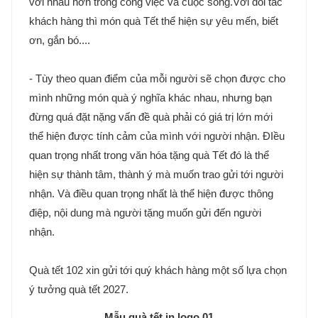
với nhau hơn trong công việc và cuộc sống.Với đối tác
khách hàng thì món quà Tết thể hiện sự yêu mến, biết
ơn, gắn bó....
- Tùy theo quan điểm của mỗi người sẽ chọn được cho
mình những món quà ý nghĩa khác nhau, nhưng bạn
đừng quá đặt nặng vấn đề quà phải có giá trị lớn mới
thể hiện được tính cảm của mình với người nhận. ĐIều
quan trọng nhất trong văn hóa tặng quà Tết đó là thể
hiện sự thành tâm, thành ý mà muốn trao gửi tới người
nhận. Và điều quan trọng nhất là thể hiện được thông
điệp, nội dung mà người tặng muốn gửi đến người
nhận.
Quà tết 102 xin gửi tới quý khách hàng một số lựa chọn
ý tưởng quà tết 2027.
Mẫu quà tết in logo 01