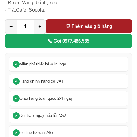
- Rượu Vang, bánh, kẹo

- Trà,Cafe, Socola...
−
+
🛒 Thêm vào giỏ hàng
📞 Gọi 0977.486.535
Miễn phí thiết kế & in logo
Hàng chính hãng có VAT
Giao hàng toàn quốc 2-4 ngày
Đổi trả 7 ngày nếu lỗi NSX
Hotline tư vấn 24/7