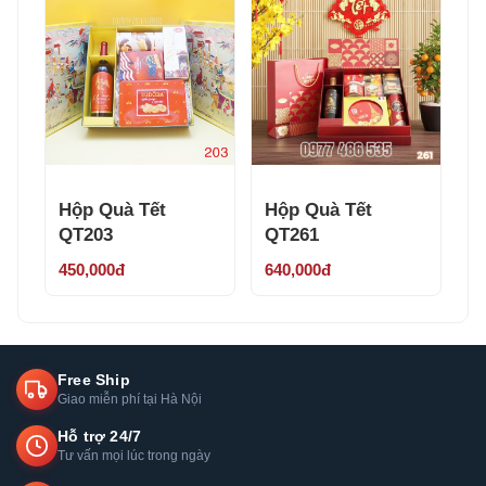
Hộp Quà Tết
Hộp Quà Tết
QT203
QT261
450,000đ
640,000đ
Free Ship
Giao miễn phí tại Hà Nội
Hỗ trợ 24/7
Tư vấn mọi lúc trong ngày