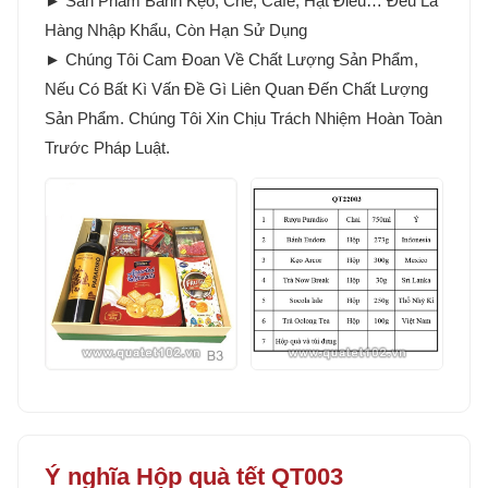
► Sản Phẩm Bánh Kẹo, Chè, Cafe, Hạt Điều… Đều Là
Hàng Nhập Khẩu, Còn Hạn Sử Dụng
► Chúng Tôi Cam Đoan Về Chất Lượng Sản Phẩm,
Nếu Có Bất Kì Vấn Đề Gì Liên Quan Đến Chất Lượng
Sản Phẩm. Chúng Tôi Xin Chịu Trách Nhiệm Hoàn Toàn
Trước Pháp Luật.
Ý nghĩa Hộp quà tết QT003