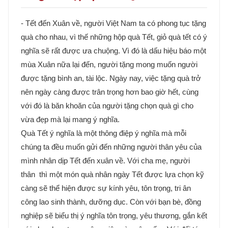
- Tết đến Xuân về, người Việt Nam ta có phong tục tặng
quà cho nhau, vì thế những hộp quà Tết, giỏ quà tết có ý
nghĩa sẽ rất được ưa chuộng. Vì đó là dấu hiệu báo một
mùa Xuân nữa lại đến, người tặng mong muốn người
được tặng bình an, tài lộc. Ngày nay, việc tặng quà trở
nên ngày càng được trân trọng hơn bao giờ hết, cùng
với đó là băn khoăn của người tặng chọn quà gì cho
vừa đẹp mà lại mang ý nghĩa.
Quà Tết ý nghĩa là một thông điệp ý nghĩa mà mỗi
chúng ta đều muốn gửi đến những người thân yêu của
mình nhân dịp Tết đến xuân về. Với cha mẹ, người
thân thì một món quà nhân ngày Tết được lựa chọn kỹ
càng sẽ thể hiện được sự kính yêu, tôn trọng, tri ân
công lao sinh thành, dưỡng dục. Còn với bạn bè, đồng
nghiệp sẽ biểu thị ý nghĩa tôn trọng, yêu thương, gắn kết