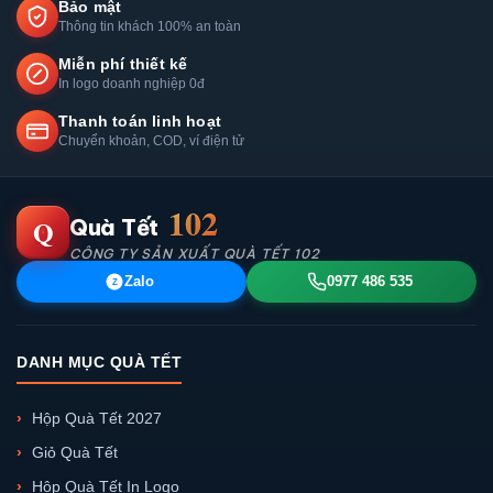
Bảo mật
Thông tin khách 100% an toàn
Miễn phí thiết kế
In logo doanh nghiệp 0đ
Thanh toán linh hoạt
Chuyển khoản, COD, ví điện tử
102
Q
Quà Tết
CÔNG TY SẢN XUẤT QUÀ TẾT 102
Zalo
0977 486 535
Z
DANH MỤC QUÀ TẾT
Hộp Quà Tết 2027
Giỏ Quà Tết
Hộp Quà Tết In Logo