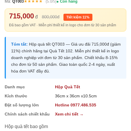
★★★★★
Mã:
QT003
(5.0/5)
Còn hàng
715,000
đ
800,000đ
Tiết kiệm 11%
Đã bao gồm VAT · Miễn phí thiết kế in logo cho đơn từ 30 sản phẩm
Tóm tắt:
Hộp quà tết QT003 — Giá ưu đãi 715,000đ (giảm
11%) chính hãng tại Quà Tết 102. Miễn phí thiết kế in logo
doanh nghiệp với đơn từ 30 sản phẩm. Chiết khấu 8-15%
cho đơn từ 50 sản phẩm. Giao toàn quốc 2-4 ngày, xuất
hóa đơn VAT đầy đủ.
Danh mục
Hộp Quà Tết
Kích thước
36cm x 36cm x10.5cm
Đặt số lượng lớn
Hotline 0977.486.535
Chính sách chiết khấu
Xem chi tiết →
Hộp quà tết bao gồm
