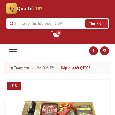
Q
102
Quà Tết
Tìm kiếm
0
›
›
Trang chủ
Hộp Quà Tết
Hộp quà tết QT003
-11%