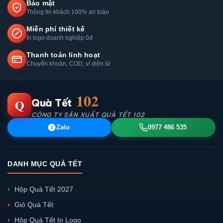
Bảo mật
Thông tin khách 100% an toàn
Miễn phí thiết kế
In logo doanh nghiệp 0đ
Thanh toán linh hoạt
Chuyển khoản, COD, ví điện tử
102
Q
Quà Tết
CÔNG TY SẢN XUẤT QUÀ TẾT 102
Zalo
0977 486 535
Z
DANH MỤC QUÀ TẾT
Hộp Quà Tết 2027
Giỏ Quà Tết
Hộp Quà Tết In Logo