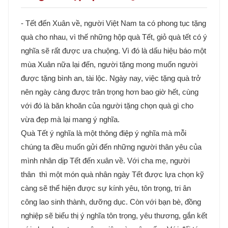
- Tết đến Xuân về, người Việt Nam ta có phong tục tặng
quà cho nhau, vì thế những hộp quà Tết, giỏ quà tết có ý
nghĩa sẽ rất được ưa chuộng. Vì đó là dấu hiệu báo một
mùa Xuân nữa lại đến, người tặng mong muốn người
được tặng bình an, tài lộc. Ngày nay, việc tặng quà trở
nên ngày càng được trân trọng hơn bao giờ hết, cùng
với đó là băn khoăn của người tặng chọn quà gì cho
vừa đẹp mà lại mang ý nghĩa.
Quà Tết ý nghĩa là một thông điệp ý nghĩa mà mỗi
chúng ta đều muốn gửi đến những người thân yêu của
mình nhân dịp Tết đến xuân về. Với cha mẹ, người
thân thì một món quà nhân ngày Tết được lựa chọn kỹ
càng sẽ thể hiện được sự kính yêu, tôn trọng, tri ân
công lao sinh thành, dưỡng dục. Còn với bạn bè, đồng
nghiệp sẽ biểu thị ý nghĩa tôn trọng, yêu thương, gắn kết