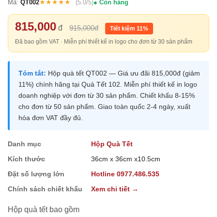
★★★★★
Mã:
QT002
(5.0/5)
Còn hàng
815,000
đ
915,000đ
Tiết kiệm 11%
Đã bao gồm VAT · Miễn phí thiết kế in logo cho đơn từ 30 sản phẩm
Tóm tắt:
Hộp quà tết QT002 — Giá ưu đãi 815,000đ (giảm
11%) chính hãng tại Quà Tết 102. Miễn phí thiết kế in logo
doanh nghiệp với đơn từ 30 sản phẩm. Chiết khấu 8-15%
cho đơn từ 50 sản phẩm. Giao toàn quốc 2-4 ngày, xuất
hóa đơn VAT đầy đủ.
Danh mục
Hộp Quà Tết
Kích thước
36cm x 36cm x10.5cm
Đặt số lượng lớn
Hotline 0977.486.535
Chính sách chiết khấu
Xem chi tiết →
Hộp quà tết bao gồm
