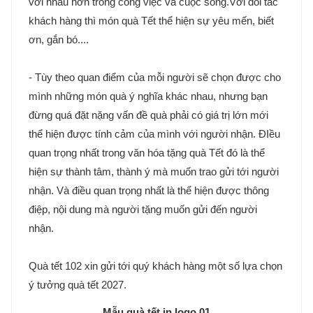
với nhau hơn trong công việc và cuộc sống.Với đối tác
khách hàng thì món quà Tết thể hiện sự yêu mến, biết
ơn, gắn bó....
- Tùy theo quan điểm của mỗi người sẽ chọn được cho
mình những món quà ý nghĩa khác nhau, nhưng bạn
đừng quá đặt nặng vấn đề quà phải có giá trị lớn mới
thể hiện được tính cảm của mình với người nhận. ĐIều
quan trọng nhất trong văn hóa tặng quà Tết đó là thể
hiện sự thành tâm, thành ý mà muốn trao gửi tới người
nhận. Và điều quan trọng nhất là thể hiện được thông
điệp, nội dung mà người tặng muốn gửi đến người
nhận.
Quà tết 102 xin gửi tới quý khách hàng một số lựa chọn
ý tưởng quà tết 2027.
Mẫu quà tết in logo 01