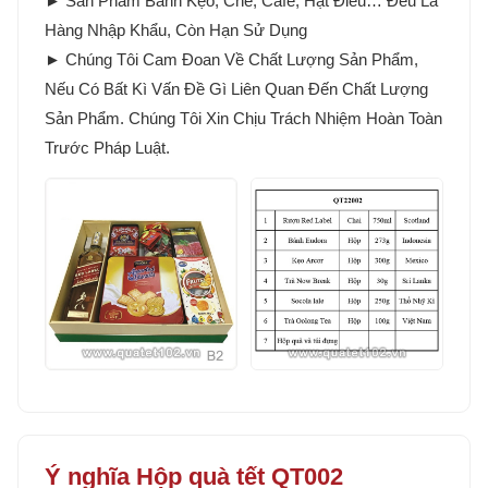
► Sản Phẩm Bánh Kẹo, Chè, Cafe, Hạt Điều… Đều Là
Hàng Nhập Khẩu, Còn Hạn Sử Dụng
► Chúng Tôi Cam Đoan Về Chất Lượng Sản Phẩm,
Nếu Có Bất Kì Vấn Đề Gì Liên Quan Đến Chất Lượng
Sản Phẩm. Chúng Tôi Xin Chịu Trách Nhiệm Hoàn Toàn
Trước Pháp Luật.
Ý nghĩa Hộp quà tết QT002