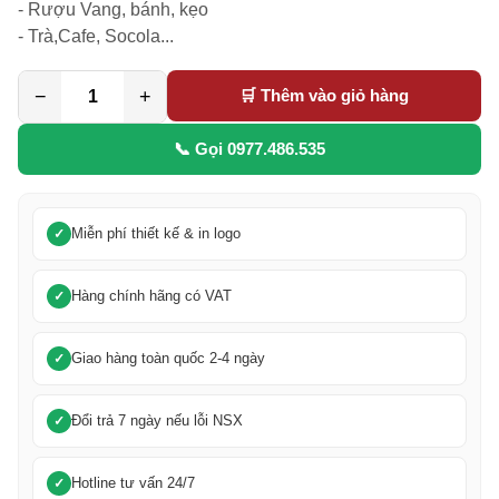
- Rượu Vang, bánh, kẹo

- Trà,Cafe, Socola...
−
+
🛒 Thêm vào giỏ hàng
📞 Gọi 0977.486.535
Miễn phí thiết kế & in logo
Hàng chính hãng có VAT
Giao hàng toàn quốc 2-4 ngày
Đổi trả 7 ngày nếu lỗi NSX
Hotline tư vấn 24/7