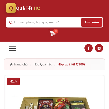
Q
102
Quà Tết
Tìm kiếm
0
›
›
Trang chủ
Hộp Quà Tết
Hộp quà tết QT002
-11%