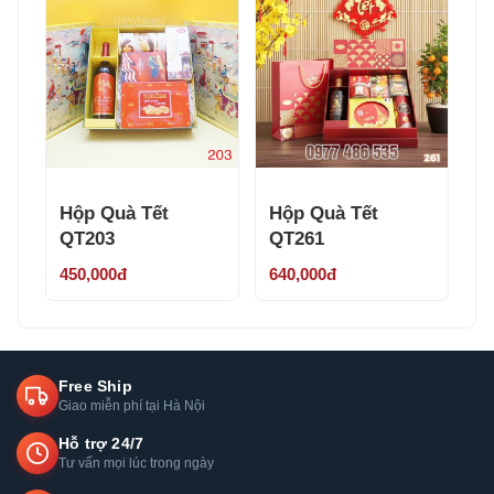
Hộp Quà Tết
Hộp Quà Tết
QT203
QT261
450,000đ
640,000đ
Free Ship
Giao miễn phí tại Hà Nội
Hỗ trợ 24/7
Tư vấn mọi lúc trong ngày