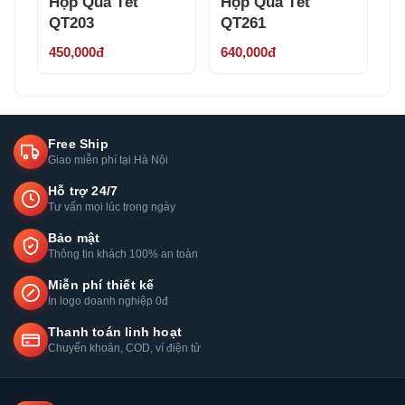
Hộp Quà Tết
Hộp Quà Tết
QT203
QT261
450,000đ
640,000đ
Free Ship
Giao miễn phí tại Hà Nội
Hỗ trợ 24/7
Tư vấn mọi lúc trong ngày
Bảo mật
Thông tin khách 100% an toàn
Miễn phí thiết kế
In logo doanh nghiệp 0đ
Thanh toán linh hoạt
Chuyển khoản, COD, ví điện tử