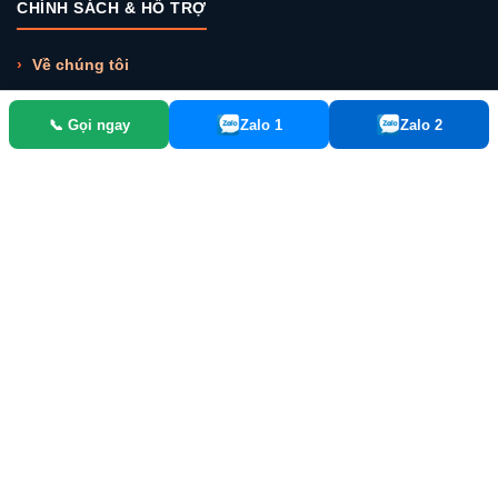
CHÍNH SÁCH & HỖ TRỢ
Về chúng tôi
Khách hàng tiêu biểu
📞 Gọi ngay
Zalo 1
Zalo 2
Liên hệ chúng tôi
Chính sách chiết khấu
Chính sách bán hàng
Chính sách vận chuyển
Chính sách đổi trả
LIÊN HỆ
Số 101B - Q4, ngõ 99, ngách 147, phố Tân Mai, Q. Hoàng Mai, Hà
Nội
0977 486 535
quatet102hn@gmail.com
8:00 - 22:00 (T2 - CN)