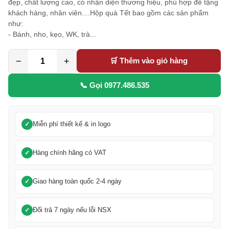
đẹp, chất lượng cao, có nhận diện thương hiệu, phù hợp để tặng
khách hàng, nhân viên....Hộp quà Tết bao gồm các sản phẩm
như:
- Bánh, nho, kẹo, WK, trà...
−
+
🛒 Thêm vào giỏ hàng
📞 Gọi 0977.486.535
Miễn phí thiết kế & in logo
Hàng chính hãng có VAT
Giao hàng toàn quốc 2-4 ngày
Đổi trả 7 ngày nếu lỗi NSX