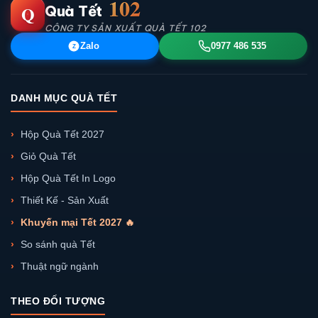
102
Q
Quà Tết
CÔNG TY SẢN XUẤT QUÀ TẾT 102
Zalo
0977 486 535
Z
DANH MỤC QUÀ TẾT
Hộp Quà Tết 2027
Giỏ Quà Tết
Hộp Quà Tết In Logo
Thiết Kế - Sản Xuất
Khuyến mại Tết 2027 🔥
So sánh quà Tết
Thuật ngữ ngành
THEO ĐỐI TƯỢNG