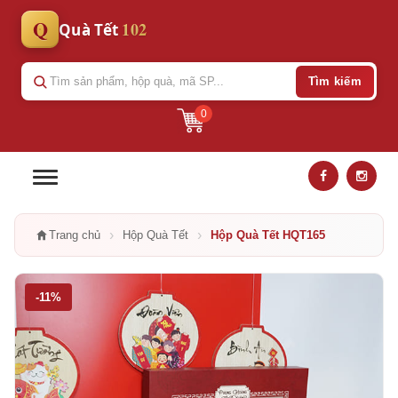
Q
102
Quà Tết
Tìm kiếm
0
›
›
Trang chủ
Hộp Quà Tết
Hộp Quà Tết HQT165
-11%