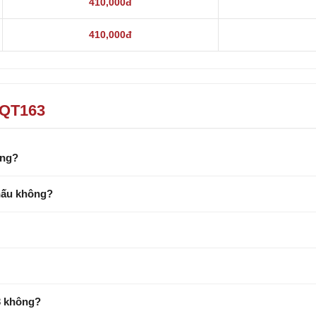
410,000đ
410,000đ
HQT163
ông?
hấu không?
3 không?