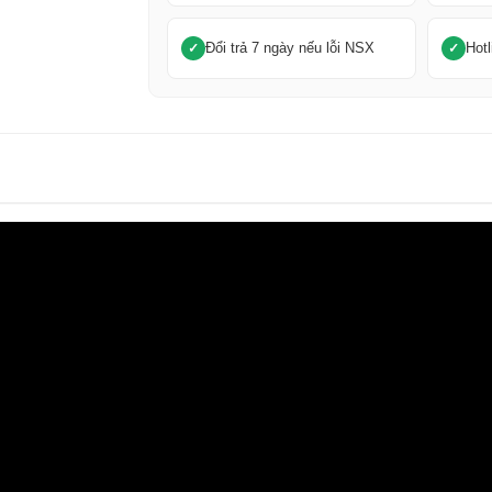
Đổi trả 7 ngày nếu lỗi NSX
Hotl