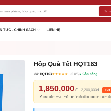
Tìm
IN TỨC - CHÍNH SÁCH
LIÊN HỆ
Hộp Quà Tết HQT163
★★★★★
Mã:
HQT163
(5.0/5)
Còn hàng
1,850,000
đ
2,200,000đ
Tiết
Đã bao gồm VAT · Miễn phí thiết kế in logo cho đơn 