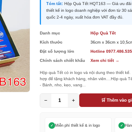
Tóm tắt:
Hộp Quà Tết HQT163 — Giá ưu đãi 1
thiết kế in logo doanh nghiệp với đơn từ 30
quốc 2-4 ngày, xuất hóa đơn VAT đầy đủ.
Danh mục
Hộp Quà Tết
Kích thước
36cm x 36cm x 10,5c
Đặt số lượng lớn
Hotline 0977.486.53
Chính sách chiết khấu
Xem chi tiết →
Hộp quà Tết có in logo và nội dung theo thiết kế
hợp để tặng khách hàng, nhân viên....Hộp quà 
- Bánh, nho, kẹo, vang...
−
+
🛒 Thêm vào g
Miễn phí thiết kế & in logo
Hàn