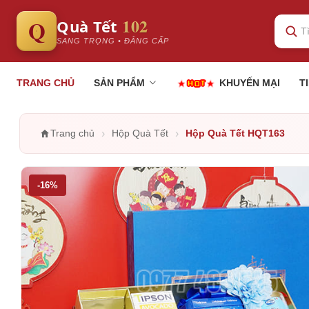
102
Q
Quà Tết
SANG TRỌNG • ĐẲNG CẤP
TRANG CHỦ
SẢN PHẨM
KHUYẾN MẠI
T
›
›
Trang chủ
Hộp Quà Tết
Hộp Quà Tết HQT163
-16%