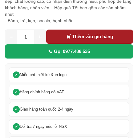
đẹp, chất lượng cao, có nhận diện thương hiệu, phù hợp để tặng
khách hàng, nhân viên....Hộp quà Tết bao gồm các sản phẩm
như:
- Bánh, trà, kẹo, socola, hạnh nhân...
−
+
🛒 Thêm vào giỏ hàng
📞 Gọi 0977.486.535
Miễn phí thiết kế & in logo
Hàng chính hãng có VAT
Giao hàng toàn quốc 2-4 ngày
Đổi trả 7 ngày nếu lỗi NSX