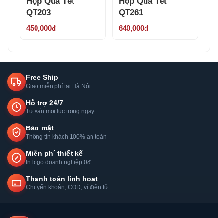
Hộp Quà Tết
Hộp Quà Tết
QT203
QT261
450,000đ
640,000đ
Free Ship
Giao miễn phí tại Hà Nội
Hỗ trợ 24/7
Tư vấn mọi lúc trong ngày
Bảo mật
Thông tin khách 100% an toàn
Miễn phí thiết kế
In logo doanh nghiệp 0đ
Thanh toán linh hoạt
Chuyển khoản, COD, ví điện tử