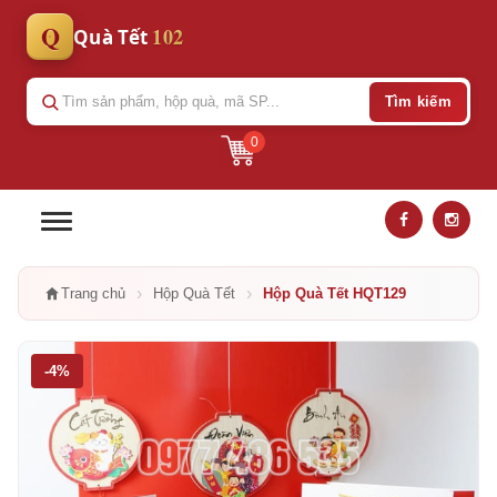
Q
102
Quà Tết
Tìm kiếm
0
›
›
Trang chủ
Hộp Quà Tết
Hộp Quà Tết HQT129
-4%