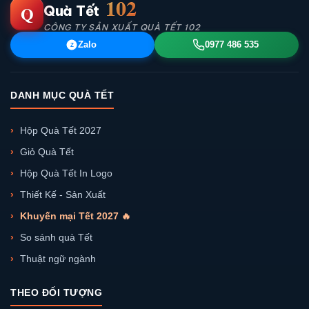
102
Q
Quà Tết
CÔNG TY SẢN XUẤT QUÀ TẾT 102
Zalo
0977 486 535
Z
DANH MỤC QUÀ TẾT
Hộp Quà Tết 2027
Giỏ Quà Tết
Hộp Quà Tết In Logo
Thiết Kế - Sản Xuất
Khuyến mại Tết 2027 🔥
So sánh quà Tết
Thuật ngữ ngành
THEO ĐỐI TƯỢNG