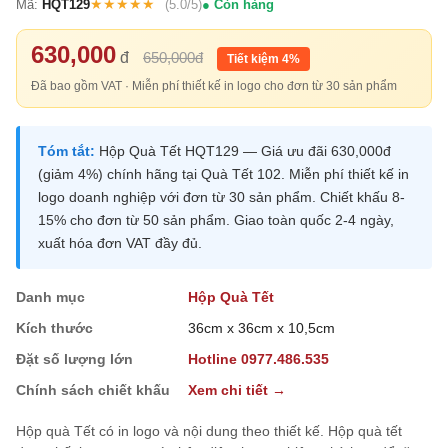
★★★★★
Mã:
HQT129
(5.0/5)
Còn hàng
630,000
đ
650,000đ
Tiết kiệm 4%
Đã bao gồm VAT · Miễn phí thiết kế in logo cho đơn từ 30 sản phẩm
Tóm tắt:
Hộp Quà Tết HQT129 — Giá ưu đãi 630,000đ
(giảm 4%) chính hãng tại Quà Tết 102. Miễn phí thiết kế in
logo doanh nghiệp với đơn từ 30 sản phẩm. Chiết khấu 8-
15% cho đơn từ 50 sản phẩm. Giao toàn quốc 2-4 ngày,
xuất hóa đơn VAT đầy đủ.
Danh mục
Hộp Quà Tết
Kích thước
36cm x 36cm x 10,5cm
Đặt số lượng lớn
Hotline 0977.486.535
Chính sách chiết khấu
Xem chi tiết →
Hộp quà Tết có in logo và nội dung theo thiết kế. Hộp quà tết