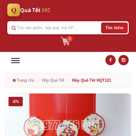
Q
102
Quà Tết
Tìm kiếm
0
›
›
Trang chủ
Hộp Quà Tết
Hộp Quà Tết HQT121
-6%