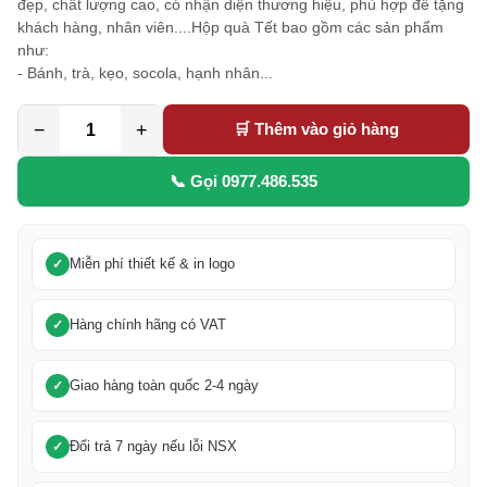
đẹp, chất lượng cao, có nhận diện thương hiệu, phù hợp để tặng
khách hàng, nhân viên....Hộp quà Tết bao gồm các sản phẩm
như:
- Bánh, trà, kẹo, socola, hạnh nhân...
−
+
🛒 Thêm vào giỏ hàng
📞 Gọi 0977.486.535
Miễn phí thiết kế & in logo
Hàng chính hãng có VAT
Giao hàng toàn quốc 2-4 ngày
Đổi trả 7 ngày nếu lỗi NSX