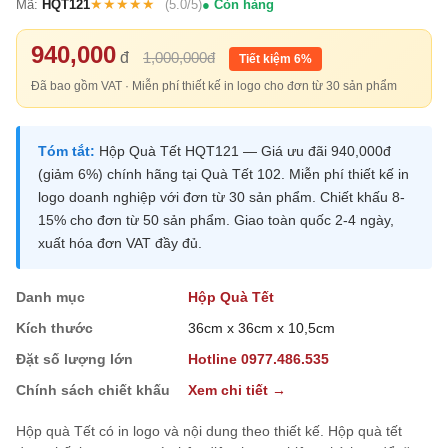
★★★★★
Mã:
HQT121
(5.0/5)
Còn hàng
940,000
đ
1,000,000đ
Tiết kiệm 6%
Đã bao gồm VAT · Miễn phí thiết kế in logo cho đơn từ 30 sản phẩm
Tóm tắt:
Hộp Quà Tết HQT121 — Giá ưu đãi 940,000đ
(giảm 6%) chính hãng tại Quà Tết 102. Miễn phí thiết kế in
logo doanh nghiệp với đơn từ 30 sản phẩm. Chiết khấu 8-
15% cho đơn từ 50 sản phẩm. Giao toàn quốc 2-4 ngày,
xuất hóa đơn VAT đầy đủ.
Danh mục
Hộp Quà Tết
Kích thước
36cm x 36cm x 10,5cm
Đặt số lượng lớn
Hotline 0977.486.535
Chính sách chiết khấu
Xem chi tiết →
Hộp quà Tết có in logo và nội dung theo thiết kế. Hộp quà tết