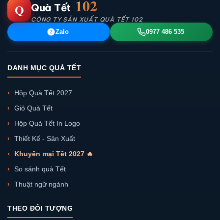
102
Q
Quà Tết
CÔNG TY SẢN XUẤT QUÀ TẾT 102
Zalo
0977 486 535
Z
DANH MỤC QUÀ TẾT
Hộp Quà Tết 2027
Giỏ Quà Tết
Hộp Quà Tết In Logo
Thiết Kế - Sản Xuất
Khuyến mại Tết 2027 🔥
So sánh quà Tết
Thuật ngữ ngành
THEO ĐỐI TƯỢNG