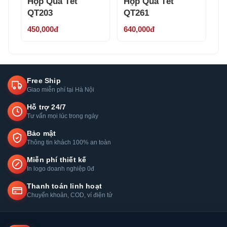
Hộp Quà Tết
Hộp Quà Tết
QT203
QT261
450,000đ
640,000đ
Free Ship
Giao miễn phí tại Hà Nội
Hỗ trợ 24/7
Tư vấn mọi lúc trong ngày
Bảo mật
Thông tin khách 100% an toàn
Miễn phí thiết kế
In logo doanh nghiệp 0đ
Thanh toán linh hoạt
Chuyển khoản, COD, ví điện tử