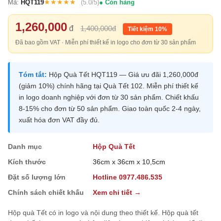
★★★★★
Mã:
HQT119
(5.0/5)
Còn hàng
1,260,000
đ
1,400,000đ
Tiết kiệm 10%
Đã bao gồm VAT · Miễn phí thiết kế in logo cho đơn từ 30 sản phẩm
Tóm tắt:
Hộp Quà Tết HQT119 — Giá ưu đãi 1,260,000đ
(giảm 10%) chính hãng tại Quà Tết 102. Miễn phí thiết kế
in logo doanh nghiệp với đơn từ 30 sản phẩm. Chiết khấu
8-15% cho đơn từ 50 sản phẩm. Giao toàn quốc 2-4 ngày,
xuất hóa đơn VAT đầy đủ.
Danh mục
Hộp Quà Tết
Kích thước
36cm x 36cm x 10,5cm
Đặt số lượng lớn
Hotline 0977.486.535
Chính sách chiết khấu
Xem chi tiết →
Hộp quà Tết có in logo và nội dung theo thiết kế. Hộp quà tết