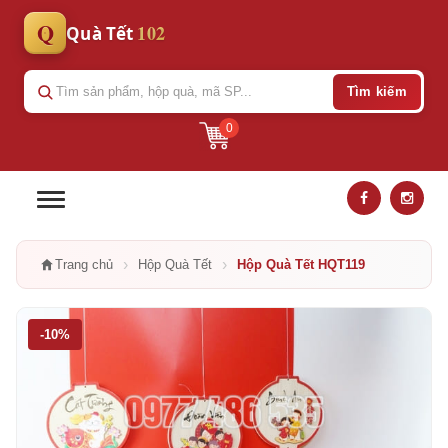
Q
102
Quà Tết
Tìm kiếm
0
›
›
Trang chủ
Hộp Quà Tết
Hộp Quà Tết HQT119
-10%