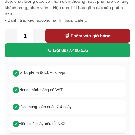
đẹp, chất lượng cao, có nhận diện thương hiệu, phù hợp để tặng
khách hàng, nhân viên....Hộp quà Tết bao gồm các sản phẩm
như:
- Bánh, trà, kẹo, socola, hạnh nhân, Cafe...
−
+
🛒 Thêm vào giỏ hàng
📞 Gọi 0977.486.535
Miễn phí thiết kế & in logo
Hàng chính hãng có VAT
Giao hàng toàn quốc 2-4 ngày
Đổi trả 7 ngày nếu lỗi NSX