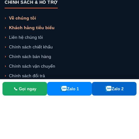
CHÍNH SÁCH & HỖ TRỢ
Về chúng tôi
Khách hàng tiêu biểu
Liên hệ chúng tôi
Chính sách chiết khấu
Chính sách bán hàng
Chính sách vận chuyển
Chính sách đổi trả
📞 Gọi ngay
Zalo 1
Zalo 2
LIÊN HỆ
Số 101B - Q4, ngõ 99, ngách 147, phố Tân Mai, Q. Hoàng Mai, Hà
Nội
0977 486 535
quatet102hn@gmail.com
8:00 - 22:00 (T2 - CN)