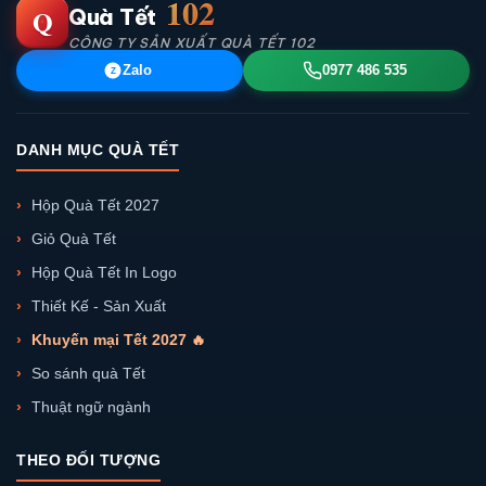
102
Q
Quà Tết
CÔNG TY SẢN XUẤT QUÀ TẾT 102
Zalo
0977 486 535
Z
DANH MỤC QUÀ TẾT
Hộp Quà Tết 2027
Giỏ Quà Tết
Hộp Quà Tết In Logo
Thiết Kế - Sản Xuất
Khuyến mại Tết 2027 🔥
So sánh quà Tết
Thuật ngữ ngành
THEO ĐỐI TƯỢNG