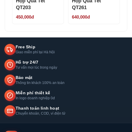
Hộp Quà Tết
Hộp Quà Tết
QT203
QT261
450,000đ
640,000đ
Free Ship
Giao miễn phí tại Hà Nội
Hỗ trợ 24/7
Tư vấn mọi lúc trong ngày
Bảo mật
Thông tin khách 100% an toàn
Miễn phí thiết kế
In logo doanh nghiệp 0đ
Thanh toán linh hoạt
Chuyển khoản, COD, ví điện tử