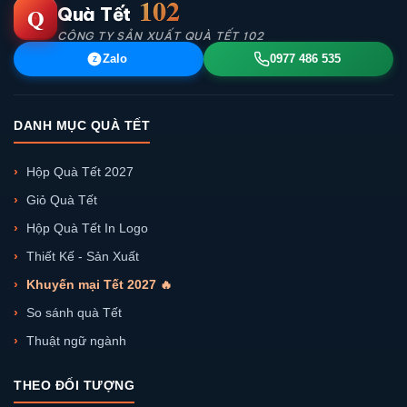
102
Q
Quà Tết
CÔNG TY SẢN XUẤT QUÀ TẾT 102
Zalo
0977 486 535
Z
DANH MỤC QUÀ TẾT
Hộp Quà Tết 2027
Giỏ Quà Tết
Hộp Quà Tết In Logo
Thiết Kế - Sản Xuất
Khuyến mại Tết 2027 🔥
So sánh quà Tết
Thuật ngữ ngành
THEO ĐỐI TƯỢNG