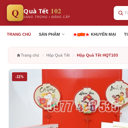
102
Q
Quà Tết
SANG TRỌNG • ĐẲNG CẤP
TRANG CHỦ
SẢN PHẨM
KHUYẾN MẠI
T
›
›
Trang chủ
Hộp Quà Tết
Hộp Quà Tết HQT103
-11%