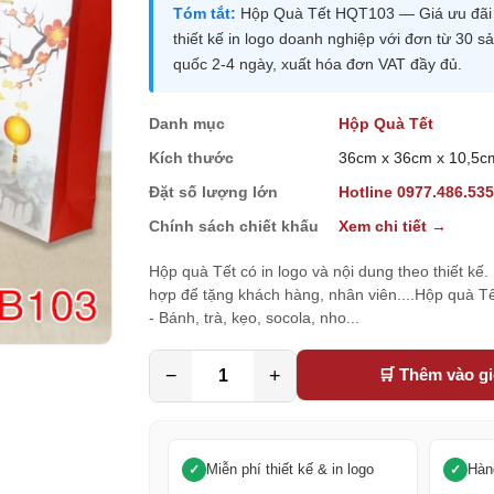
Tóm tắt:
Hộp Quà Tết HQT103 — Giá ưu đãi 4
thiết kế in logo doanh nghiệp với đơn từ 30
quốc 2-4 ngày, xuất hóa đơn VAT đầy đủ.
Danh mục
Hộp Quà Tết
Kích thước
36cm x 36cm x 10,5c
Đặt số lượng lớn
Hotline 0977.486.53
Chính sách chiết khấu
Xem chi tiết →
Hộp quà Tết có in logo và nội dung theo thiết kế
hợp để tặng khách hàng, nhân viên....Hộp quà 
- Bánh, trà, kẹo, socola, nho...
−
+
🛒 Thêm vào g
Miễn phí thiết kế & in logo
Hàn