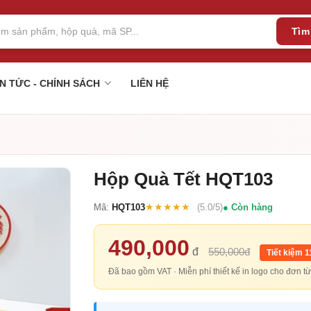
Tìm
IN TỨC - CHÍNH SÁCH
LIÊN HỆ
Hộp Quà Tết HQT103
★★★★★
Mã:
HQT103
(5.0/5)
Còn hàng
490,000
đ
550,000đ
Tiết kiệm 
Đã bao gồm VAT · Miễn phí thiết kế in logo cho đơn 