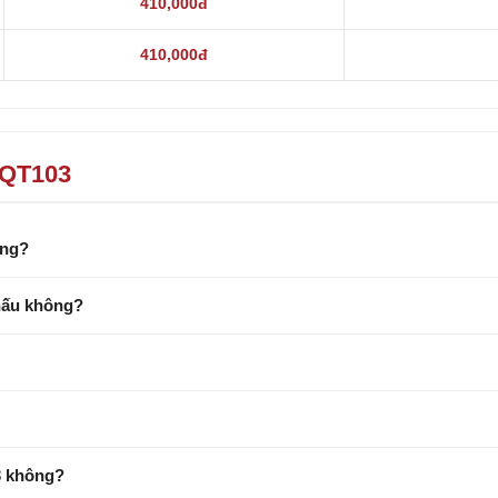
410,000đ
410,000đ
HQT103
ông?
hấu không?
3 không?