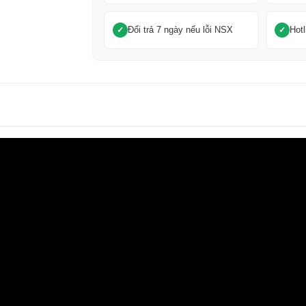
Đổi trả 7 ngày nếu lỗi NSX
Hotl