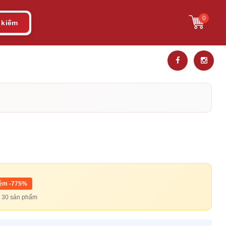
0
 kiếm
iệm -775%
từ 30 sản phẩm