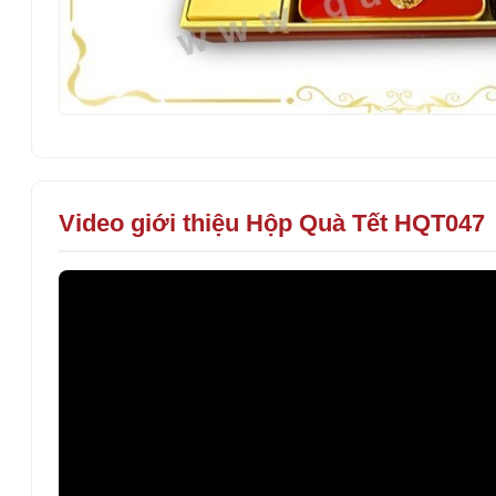
Video giới thiệu Hộp Quà Tết HQT047