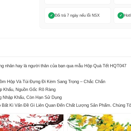
Đổi trả 7 ngày nếu lỗi NSX
Hotl
, công nhân hay là người thân của bạn qua mẫu Hộp Quà Tết HQT047
m Hộp Và Túi Đựng Đi Kèm Sang Trọng – Chắc Chắn
p Khẩu, Nguồn Gốc Rõ Ràng
g Nhập Khẩu, Còn Hạn Sử Dụng
ất Kì Vấn Đề Gì Liên Quan Đến Chất Lượng Sản Phẩm. Chúng Tôi 