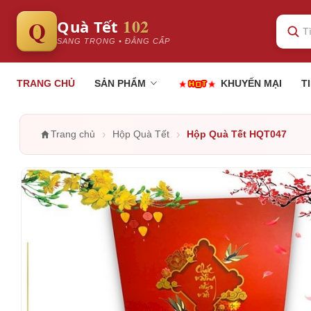
102
Q
Quà Tết
SANG TRỌNG • ĐẲNG CẤP
TRANG CHỦ
SẢN PHẨM
KHUYẾN MẠI
T
›
›
Trang chủ
Hộp Quà Tết
Hộp Quà Tết HQT047