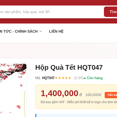
Tìm
IN TỨC - CHÍNH SÁCH
LIÊN HỆ
Hộp Quà Tết HQT047
★★★★★
Mã:
HQT047
(5.0/5)
Còn hàng
1,400,000
đ
160,000đ
Tiết k
Đã bao gồm VAT · Miễn phí thiết kế in logo cho đơn 