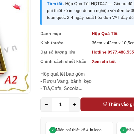
Tóm tắt:
Hộp Quà Tết HQT047 — Giá ưu đãi 1
phí thiết kế in logo doanh nghiệp với đơn t
toàn quốc 2-4 ngày, xuất hóa đơn VAT đầy đủ
Danh mục
Hộp Quà Tết
Kích thước
36cm x 42cm x 10,5c
Đặt số lượng lớn
Hotline 0977.486.53
Chính sách chiết khấu
Xem chi tiết →
Hộp quà tết bao gồm

- Rượu Vang, bánh, kẹo

- Trà,Cafe, Socola...
−
+
🛒 Thêm vào g
Miễn phí thiết kế & in logo
Hàn