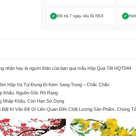
Đổi trả 7 ngày nếu lỗi NSX
Hotl
, công nhân hay là người thân của bạn qua mẫu Hộp Quà Tết HQT044
m Hộp Và Túi Đựng Đi Kèm Sang Trọng – Chắc Chắn
p Khẩu, Nguồn Gốc Rõ Ràng
g Nhập Khẩu, Còn Hạn Sử Dụng
ất Kì Vấn Đề Gì Liên Quan Đến Chất Lượng Sản Phẩm. Chúng Tôi 