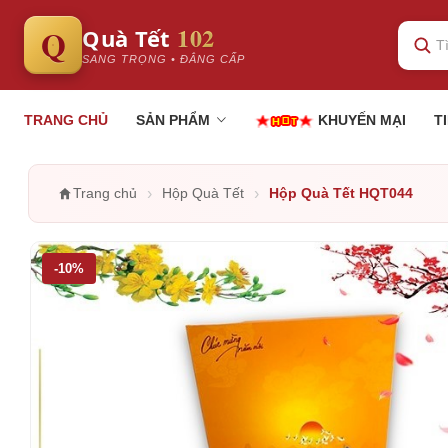
102
Q
Quà Tết
SANG TRỌNG • ĐẲNG CẤP
TRANG CHỦ
SẢN PHẨM
KHUYẾN MẠI
T
›
›
Trang chủ
Hộp Quà Tết
Hộp Quà Tết HQT044
-10%