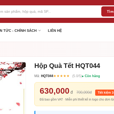
Tìm
IN TỨC - CHÍNH SÁCH
LIÊN HỆ
Hộp Quà Tết HQT044
★★★★★
Mã:
HQT044
(5.0/5)
Còn hàng
630,000
đ
700,000đ
Tiết kiệm 
Đã bao gồm VAT · Miễn phí thiết kế in logo cho đơn 