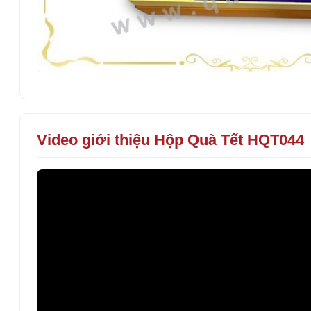
Video giới thiệu Hộp Quà Tết HQT044