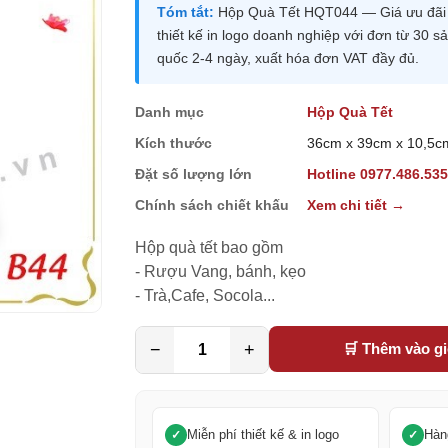
Tóm tắt:
Hộp Quà Tết HQT044 — Giá ưu đãi 6
thiết kế in logo doanh nghiệp với đơn từ 30
quốc 2-4 ngày, xuất hóa đơn VAT đầy đủ.
Danh mục
Hộp Quà Tết
Kích thước
36cm x 39cm x 10,5c
Đặt số lượng lớn
Hotline 0977.486.53
Chính sách chiết khấu
Xem chi tiết →
Hộp quà tết bao gồm

- Rượu Vang, bánh, kẹo

- Trà,Cafe, Socola...
−
+
🛒 Thêm vào g
Miễn phí thiết kế & in logo
Hàn