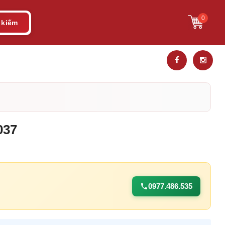
0
 kiếm
037
0977.486.535