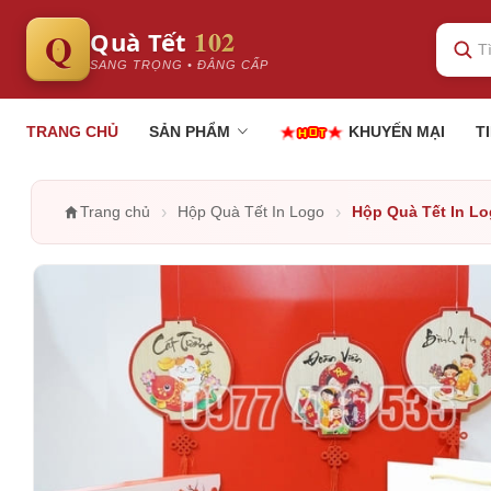
102
Q
Quà Tết
SANG TRỌNG • ĐẲNG CẤP
TRANG CHỦ
SẢN PHẨM
KHUYẾN MẠI
T
›
›
Trang chủ
Hộp Quà Tết In Logo
Hộp Quà Tết In L