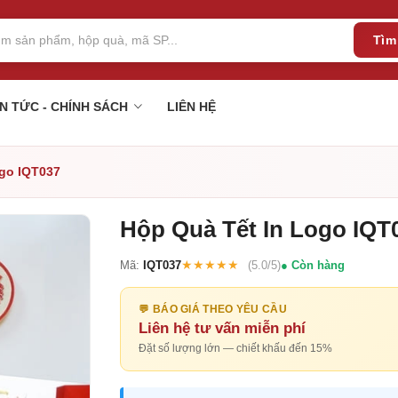
Tìm
IN TỨC - CHÍNH SÁCH
LIÊN HỆ
ogo IQT037
Hộp Quà Tết In Logo IQT
★★★★★
Mã:
IQT037
(5.0/5)
Còn hàng
💬 BÁO GIÁ THEO YÊU CẦU
Liên hệ tư vấn miễn phí
Đặt số lượng lớn — chiết khấu đến 15%