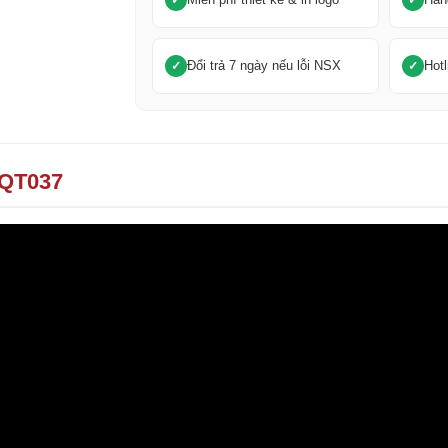
Đổi trả 7 ngày nếu lỗi NSX
Hotl
IQT037