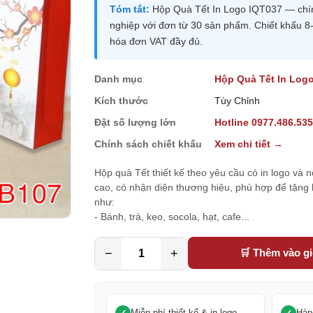
Tóm tắt:
Hộp Quà Tết In Logo IQT037 — chính
nghiệp với đơn từ 30 sản phẩm. Chiết khấu 8
hóa đơn VAT đầy đủ.
Danh mục
Hộp Quà Tết In Log
Kích thước
Tùy Chỉnh
Đặt số lượng lớn
Hotline 0977.486.53
Chính sách chiết khấu
Xem chi tiết →
Hộp quà Tết thiết kế theo yêu cầu có in logo và 
cao, có nhận diện thương hiệu, phù hợp để tặng
như:
- Bánh, trà, kẹo, socola, hạt, cafe...
−
+
🛒 Thêm vào g
Miễn phí thiết kế & in logo
Hàn