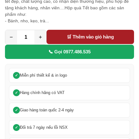
tết đẹp, chất lượng cao, có nhận diện thương hiệu, phù hợp để
tặng khách hàng, nhân viên....Hộp quà Tết bao gồm các sản
phẩm như:
- Bánh, nho, kẹo, trà...
−
+
🛒 Thêm vào giỏ hàng
📞 Gọi 0977.486.535
Miễn phí thiết kế & in logo
Hàng chính hãng có VAT
Giao hàng toàn quốc 2-4 ngày
Đổi trả 7 ngày nếu lỗi NSX