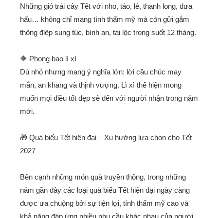
Những giỏ trái cây Tết với nho, táo, lê, thanh long, dưa
hấu… không chỉ mang tính thẩm mỹ mà còn gửi gắm
thông điệp sung túc, bình an, tài lộc trong suốt 12 tháng.
🔶 Phong bao lì xì
Dù nhỏ nhưng mang ý nghĩa lớn: lời cầu chúc may
mắn, an khang và thịnh vượng. Lì xì thể hiện mong
muốn mọi điều tốt đẹp sẽ đến với người nhận trong năm
mới.
🎁 Quà biếu Tết hiện đại – Xu hướng lựa chọn cho Tết
2027
Bên cạnh những món quà truyền thống, trong những
năm gần đây các loại quà biếu Tết hiện đại ngày càng
được ưa chuộng bởi sự tiện lợi, tính thẩm mỹ cao và
khả năng đáp ứng nhiều nhu cầu khác nhau của người