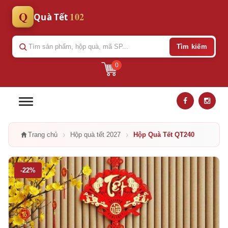
Q
102
Quà Tết
Tìm kiếm
0
›
›
Trang chủ
Hộp quà tết 2027
Hộp Quà Tết QT240
-22%