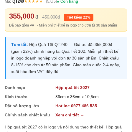
★★★★★
Mã:
QT240
(5.0/5)
Còn hàng
355,000
đ
450,000đ
Tiết kiệm 22%
Đã bao gồm VAT · Miễn phí thiết kế in logo cho đơn từ 30 sản phẩm
Tóm tắt:
Hộp Quà Tết QT240 — Giá ưu đãi 355,000đ
(giảm 22%) chính hãng tại Quà Tết 102. Miễn phí thiết kế
in logo doanh nghiệp với đơn từ 30 sản phẩm. Chiết khấu
8-15% cho đơn từ 50 sản phẩm. Giao toàn quốc 2-4 ngày,
xuất hóa đơn VAT đầy đủ.
Danh mục
Hộp quà tết 2027
Kích thước
36cm x 36cm x 10,5cm
Đặt số lượng lớn
Hotline 0977.486.535
Chính sách chiết khấu
Xem chi tiết →
Hộp quà tết 2027 có in logo và nội dung theo thiết kế. Hộp quà