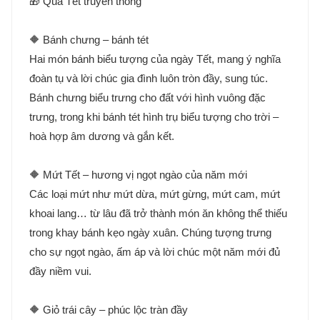
🎁 Quà Tết truyền thống
🔶 Bánh chưng – bánh tét
Hai món bánh biểu tượng của ngày Tết, mang ý nghĩa
đoàn tụ và lời chúc gia đình luôn tròn đầy, sung túc.
Bánh chưng biểu trưng cho đất với hình vuông đặc
trưng, trong khi bánh tét hình trụ biểu tượng cho trời –
hoà hợp âm dương và gắn kết.
🔶 Mứt Tết – hương vị ngọt ngào của năm mới
Các loại mứt như mứt dừa, mứt gừng, mứt cam, mứt
khoai lang… từ lâu đã trở thành món ăn không thể thiếu
trong khay bánh kẹo ngày xuân. Chúng tượng trưng
cho sự ngọt ngào, ấm áp và lời chúc một năm mới đủ
đầy niềm vui.
🔶 Giỏ trái cây – phúc lộc tràn đầy