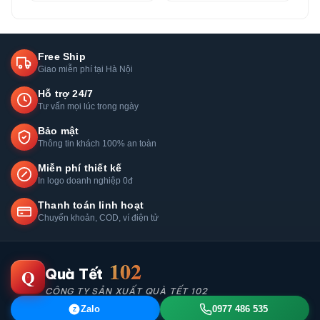
Free Ship
Giao miễn phí tại Hà Nội
Hỗ trợ 24/7
Tư vấn mọi lúc trong ngày
Bảo mật
Thông tin khách 100% an toàn
Miễn phí thiết kế
In logo doanh nghiệp 0đ
Thanh toán linh hoạt
Chuyển khoản, COD, ví điện tử
102
Q
Quà Tết
CÔNG TY SẢN XUẤT QUÀ TẾT 102
Zalo
0977 486 535
Z