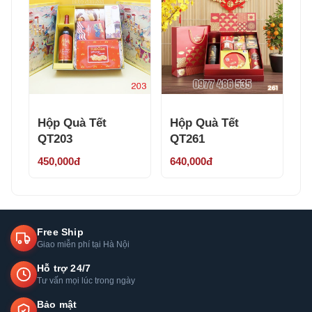
Hộp Quà Tết
Hộp Quà Tết
QT203
QT261
450,000đ
640,000đ
Free Ship
Giao miễn phí tại Hà Nội
Hỗ trợ 24/7
Tư vấn mọi lúc trong ngày
Bảo mật