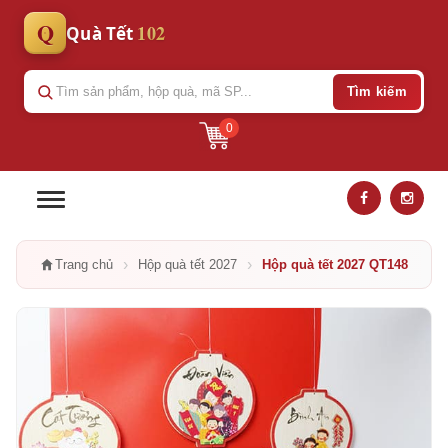
Q
102
Quà Tết
Tìm kiếm
0
›
›
Trang chủ
Hộp quà tết 2027
Hộp quà tết 2027 QT148