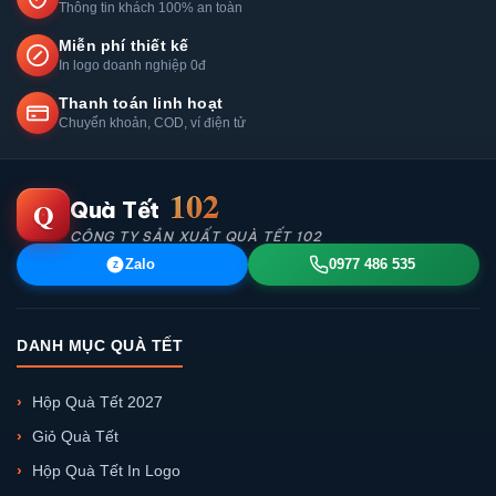
Thông tin khách 100% an toàn
Miễn phí thiết kế
In logo doanh nghiệp 0đ
Thanh toán linh hoạt
Chuyển khoản, COD, ví điện tử
102
Q
Quà Tết
CÔNG TY SẢN XUẤT QUÀ TẾT 102
Zalo
0977 486 535
Z
DANH MỤC QUÀ TẾT
Hộp Quà Tết 2027
Giỏ Quà Tết
Hộp Quà Tết In Logo